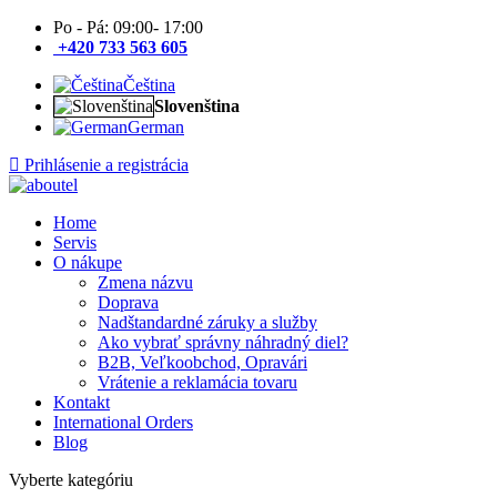
Po - Pá: 09:00- 17:00
+420 733 563 605
Čeština
Slovenština
German
Prihlásenie a registrácia
Home
Servis
O nákupe
Zmena názvu
Doprava
Nadštandardné záruky a služby
Ako vybrať správny náhradný diel?
B2B, Veľkoobchod, Opravári
Vrátenie a reklamácia tovaru
Kontakt
International Orders
Blog
Vyberte kategóriu