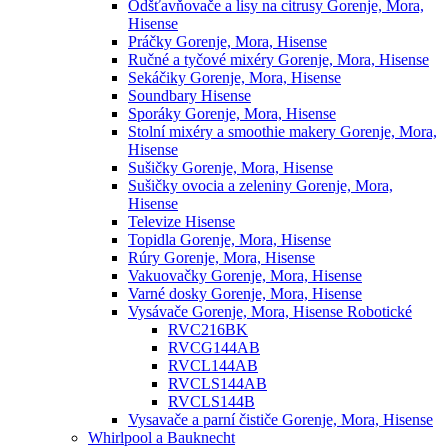
Odšťavňovače a lisy na citrusy Gorenje, Mora,
Hisense
Práčky Gorenje, Mora, Hisense
Ručné a tyčové mixéry Gorenje, Mora, Hisense
Sekáčiky Gorenje, Mora, Hisense
Soundbary Hisense
Sporáky Gorenje, Mora, Hisense
Stolní mixéry a smoothie makery Gorenje, Mora,
Hisense
Sušičky Gorenje, Mora, Hisense
Sušičky ovocia a zeleniny Gorenje, Mora,
Hisense
Televize Hisense
Topidla Gorenje, Mora, Hisense
Rúry Gorenje, Mora, Hisense
Vakuovačky Gorenje, Mora, Hisense
Varné dosky Gorenje, Mora, Hisense
Vysávače Gorenje, Mora, Hisense Robotické
RVC216BK
RVCG144AB
RVCL144AB
RVCLS144AB
RVCLS144B
Vysavače a parní čističe Gorenje, Mora, Hisense
Whirlpool a Bauknecht