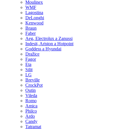
Moulinex
WMF
Lagostina
DeLonghi
Kenwood
Braun
Faber
Aeg, Electrolux a Zanussi
Indesit, Ariston a Hotpoint
Goddess a Hyundai
Dražice
Fagor
Eta
Silit
LG
Breville
CrockPot
Outin
Vileda
Romo
Amica
Philco
Ardo
Candy
Tatramat