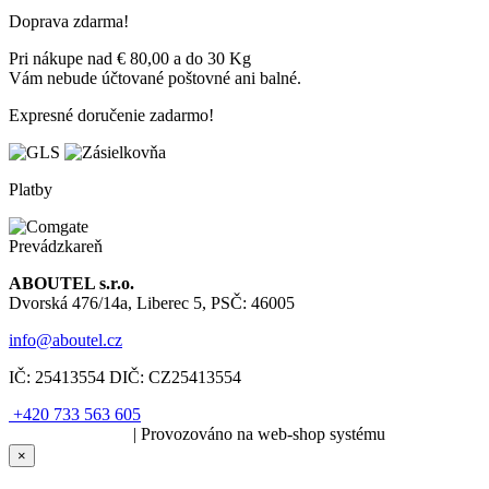
Doprava zdarma!
Pri nákupe nad € 80,00 a do 30 Kg
Vám nebude účtované poštovné ani balné.
Expresné doručenie zadarmo!
Platby
Prevádzkareň
ABOUTEL s.r.o.
Dvorská 476/14a, Liberec 5, PSČ: 46005
info@aboutel.cz
IČ:
25413554
DIČ:
CZ25413554
+420 733 563 605
SOLARIS.media
| Provozováno na web-shop systému
×