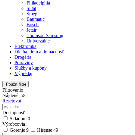
Philadelphia
Siltal
Smeg
Baumatic
Bosch
Jetair
Thomson Samsung
Univerzálne
Elektronika
Dielňa, dom a domácnosť
Drogéria
Potraviny
Služby a kupóny
Výpredaj
Použít filtre
Filtrovanie
Nájdené: 58
Resetovat
Dostupnosť
Skladom
0
Výrobcovia
Gorenje
9
Hisense
49