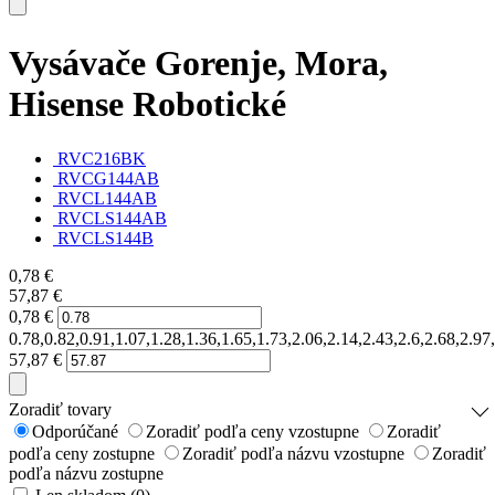
Vysávače Gorenje, Mora,
Hisense Robotické
RVC216BK
RVCG144AB
RVCL144AB
RVCLS144AB
RVCLS144B
0,78
€
57,87
€
0,78
€
0.78,0.82,0.91,1.07,1.28,1.36,1.65,1.73,2.06,2.14,2.43,2.6,2.68,2.9
57,87
€
Zoradiť tovary
Odporúčané
Zoradiť podľa ceny vzostupne
Zoradiť
podľa ceny zostupne
Zoradiť podľa názvu vzostupne
Zoradiť
podľa názvu zostupne