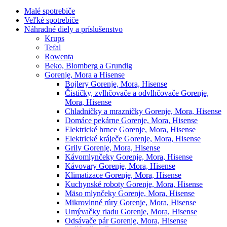
Malé spotrebiče
Veľké spotrebiče
Náhradné diely a príslušenstvo
Krups
Tefal
Rowenta
Beko, Blomberg a Grundig
Gorenje, Mora a Hisense
Bojlery Gorenje, Mora, Hisense
Čističky, zvlhčovače a odvlhčovače Gorenje,
Mora, Hisense
Chladničky a mrazničky Gorenje, Mora, Hisense
Domáce pekárne Gorenje, Mora, Hisense
Elektrické hrnce Gorenje, Mora, Hisense
Elektrické kráječe Gorenje, Mora, Hisense
Grily Gorenje, Mora, Hisense
Kávomlynčeky Gorenje, Mora, Hisense
Kávovary Gorenje, Mora, Hisense
Klimatizace Gorenje, Mora, Hisense
Kuchynské roboty Gorenje, Mora, Hisense
Mäso mlynčeky Gorenje, Mora, Hisense
Mikrovlnné rúry Gorenje, Mora, Hisense
Umývačky riadu Gorenje, Mora, Hisense
Odsávače pár Gorenje, Mora, Hisense