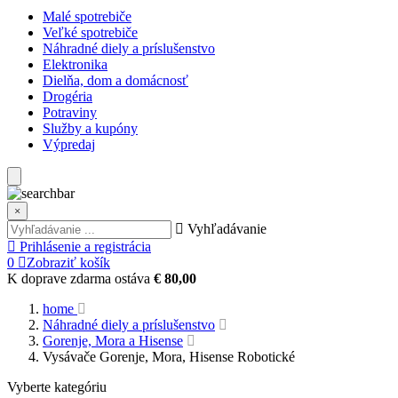
Malé spotrebiče
Veľké spotrebiče
Náhradné diely a príslušenstvo
Elektronika
Dielňa, dom a domácnosť
Drogéria
Potraviny
Služby a kupóny
Výpredaj
×
Vyhľadávanie
Prihlásenie a registrácia
0
Zobraziť košík
K doprave zdarma ostáva
€ 80,00
home
Náhradné diely a príslušenstvo
Gorenje, Mora a Hisense
Vysávače Gorenje, Mora, Hisense Robotické
Vyberte kategóriu