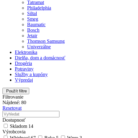
Tatramat
Philadelphia
Siltal
Smeg
Baumatic
Bosch
Jetair
Thomson Samsung
Univerzálne
Elektronika
Dielňa, dom a domácnosť
Drogéria
Potraviny
Služby a kupóny
Výpredaj
Použít filtre
Filtrovanie
Nájdené: 80
Resetovat
Dostupnosť
Skladom
14
Výrobcovia
Whirlpool
67
Beko
5
Wpro
3