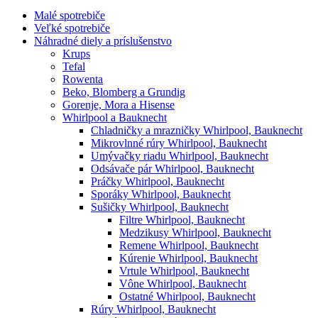
Malé spotrebiče
Veľké spotrebiče
Náhradné diely a príslušenstvo
Krups
Tefal
Rowenta
Beko, Blomberg a Grundig
Gorenje, Mora a Hisense
Whirlpool a Bauknecht
Chladničky a mrazničky Whirlpool, Bauknecht
Mikrovlnné rúry Whirlpool, Bauknecht
Umývačky riadu Whirlpool, Bauknecht
Odsávače pár Whirlpool, Bauknecht
Práčky Whirlpool, Bauknecht
Sporáky Whirlpool, Bauknecht
Sušičky Whirlpool, Bauknecht
Filtre Whirlpool, Bauknecht
Medzikusy Whirlpool, Bauknecht
Remene Whirlpool, Bauknecht
Kúrenie Whirlpool, Bauknecht
Vrtule Whirlpool, Bauknecht
Vône Whirlpool, Bauknecht
Ostatné Whirlpool, Bauknecht
Rúry Whirlpool, Bauknecht