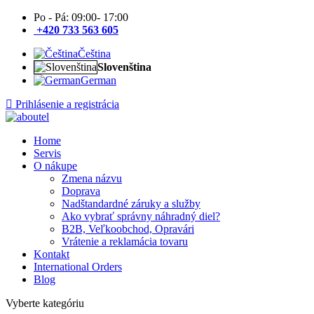
Po - Pá: 09:00- 17:00
+420 733 563 605
Čeština
Slovenština
German
Prihlásenie a registrácia
Home
Servis
O nákupe
Zmena názvu
Doprava
Nadštandardné záruky a služby
Ako vybrať správny náhradný diel?
B2B, Veľkoobchod, Opravári
Vrátenie a reklamácia tovaru
Kontakt
International Orders
Blog
Vyberte kategóriu