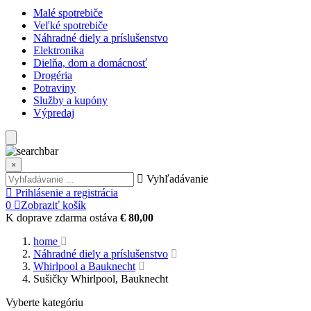
Malé spotrebiče
Veľké spotrebiče
Náhradné diely a príslušenstvo
Elektronika
Dielňa, dom a domácnosť
Drogéria
Potraviny
Služby a kupóny
Výpredaj
×
Vyhľadávanie
Prihlásenie a registrácia
0
Zobraziť košík
K doprave zdarma ostáva
€ 80,00
home
Náhradné diely a príslušenstvo
Whirlpool a Bauknecht
Sušičky Whirlpool, Bauknecht
Vyberte kategóriu