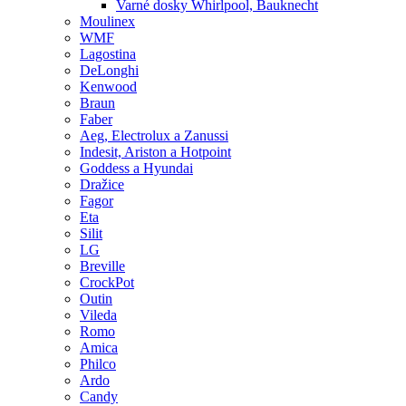
Varné dosky Whirlpool, Bauknecht
Moulinex
WMF
Lagostina
DeLonghi
Kenwood
Braun
Faber
Aeg, Electrolux a Zanussi
Indesit, Ariston a Hotpoint
Goddess a Hyundai
Dražice
Fagor
Eta
Silit
LG
Breville
CrockPot
Outin
Vileda
Romo
Amica
Philco
Ardo
Candy