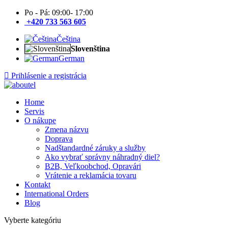
Po - Pá: 09:00- 17:00
+420 733 563 605
Čeština
Slovenština
German
Prihlásenie a registrácia
Home
Servis
O nákupe
Zmena názvu
Doprava
Nadštandardné záruky a služby
Ako vybrať správny náhradný diel?
B2B, Veľkoobchod, Opravári
Vrátenie a reklamácia tovaru
Kontakt
International Orders
Blog
Vyberte kategóriu