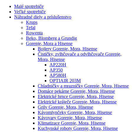
Malé spotrebiče
Veľké spotrebiče
Náhradné diely a príslušenstvo
Krups
Tefal
Rowenta
Beko, Blomberg a Grundig
Gorenje, Mora a Hisense
Bojlery Gorenje, Mora, Hisense
Čističky, zvlhčovače a odvlhčovače Gorenje,
Mora, Hisense
AP220H
AP350
AP580H
OPTIAIR 203M
Chladničky a mrazničky Gorenje, Mora, Hisense
Domáce pekárne Gorenje, Mora, Hisense
Elektrické hrnce Gorenje, Mora, Hisense
Elektrické kráječe Gorenje, Mora, Hisense
Grily Gorenje, Mora, Hisense
Kávomlynčeky Gorenje, Mora, Hisense
Kávovary Gorenje, Mora, Hisense
Klimatizace Gorenje, Mora, Hisense
Kuchynské roboty Gorenje, Mora, Hisense