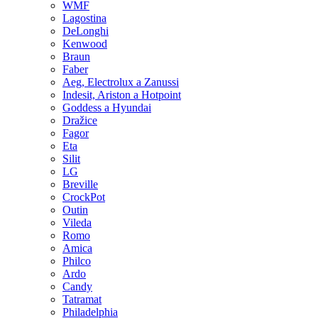
WMF
Lagostina
DeLonghi
Kenwood
Braun
Faber
Aeg, Electrolux a Zanussi
Indesit, Ariston a Hotpoint
Goddess a Hyundai
Dražice
Fagor
Eta
Silit
LG
Breville
CrockPot
Outin
Vileda
Romo
Amica
Philco
Ardo
Candy
Tatramat
Philadelphia