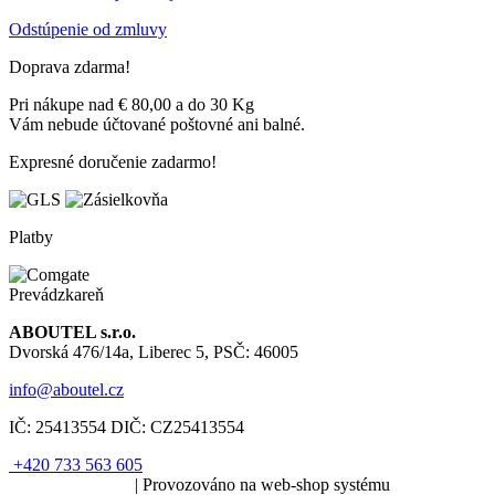
Odstúpenie od zmluvy
Doprava zdarma!
Pri nákupe nad € 80,00 a do 30 Kg
Vám nebude účtované poštovné ani balné.
Expresné doručenie zadarmo!
Platby
Prevádzkareň
ABOUTEL s.r.o.
Dvorská 476/14a, Liberec 5, PSČ: 46005
info@aboutel.cz
IČ:
25413554
DIČ:
CZ25413554
+420 733 563 605
SOLARIS.media
| Provozováno na web-shop systému