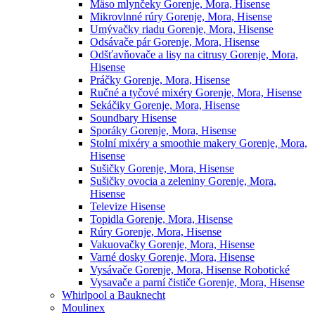
Mäso mlynčeky Gorenje, Mora, Hisense
Mikrovlnné rúry Gorenje, Mora, Hisense
Umývačky riadu Gorenje, Mora, Hisense
Odsávače pár Gorenje, Mora, Hisense
Odšťavňovače a lisy na citrusy Gorenje, Mora,
Hisense
Práčky Gorenje, Mora, Hisense
Ručné a tyčové mixéry Gorenje, Mora, Hisense
Sekáčiky Gorenje, Mora, Hisense
Soundbary Hisense
Sporáky Gorenje, Mora, Hisense
Stolní mixéry a smoothie makery Gorenje, Mora,
Hisense
Sušičky Gorenje, Mora, Hisense
Sušičky ovocia a zeleniny Gorenje, Mora,
Hisense
Televize Hisense
Topidla Gorenje, Mora, Hisense
Rúry Gorenje, Mora, Hisense
Vakuovačky Gorenje, Mora, Hisense
Varné dosky Gorenje, Mora, Hisense
Vysávače Gorenje, Mora, Hisense Robotické
Vysavače a parní čističe Gorenje, Mora, Hisense
Whirlpool a Bauknecht
Moulinex