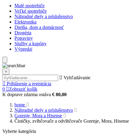
Malé spotrebiče
Veľké spotrebiče
Náhradné diely a príslušenstvo
Elektronika
Dielňa, dom a domácnosť
Drogéria
Potraviny
Služby a kupóny
Výpredaj
×
Vyhľadávanie
Prihlásenie a registrácia
0
Zobraziť košík
K doprave zdarma ostáva
€ 80,00
home
Náhradné diely a príslušenstvo
Gorenje, Mora a Hisense
Čističky, zvlhčovače a odvlhčovače Gorenje, Mora, Hisense
Vyberte kategóriu