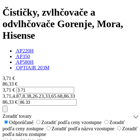
Čističky, zvlhčovače a
odvlhčovače Gorenje, Mora,
Hisense
AP220H
AP350
AP580H
OPTIAIR 203M
3,71
€
86,33
€
3,71
€
3.71,4.87,8.38,26.23,33,65.68,86.33
86,33
€
Zoradiť tovary
Odporúčané
Zoradiť podľa ceny vzostupne
Zoradiť
podľa ceny zostupne
Zoradiť podľa názvu vzostupne
Zoradiť
podľa názvu zostupne