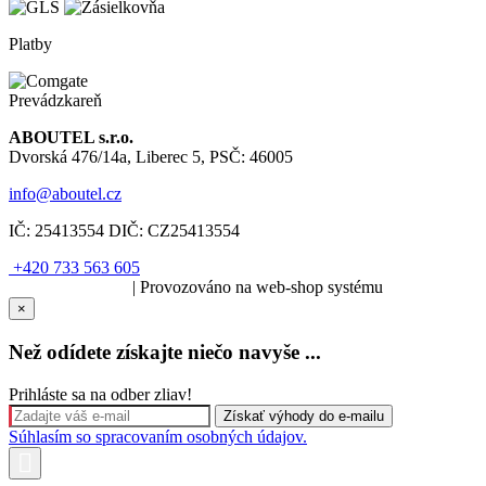
Platby
Prevádzkareň
ABOUTEL s.r.o.
Dvorská 476/14a, Liberec 5, PSČ: 46005
info@aboutel.cz
IČ:
25413554
DIČ:
CZ25413554
+420 733 563 605
SOLARIS.media
| Provozováno na web-shop systému
×
Než odídete získajte niečo navyše ...
Prihláste sa na odber zliav!
Súhlasím so spracovaním osobných údajov.