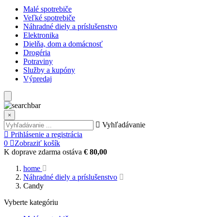
Malé spotrebiče
Veľké spotrebiče
Náhradné diely a príslušenstvo
Elektronika
Dielňa, dom a domácnosť
Drogéria
Potraviny
Služby a kupóny
Výpredaj
×
Vyhľadávanie
Prihlásenie a registrácia
0
Zobraziť košík
K doprave zdarma ostáva
€ 80,00
home
Náhradné diely a príslušenstvo
Candy
Vyberte kategóriu