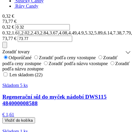
Sušičky Candy
Rúry Candy
0,32
€
73,77
€
0,32
€
0.32,1.61,2.02,2.43,2.84,3.67,4.08,4.49,4.9,5.32,5.89,6.14,7.38,7.7
73,77
€
Zoradiť tovary
Odporúčané
Zoradiť podľa ceny vzostupne
Zoradiť
podľa ceny zostupne
Zoradiť podľa názvu vzostupne
Zoradiť
podľa názvu zostupne
Len skladom (22)
Skladom 5 ks
Regenerační sůl do myček nádobí DWS115
484000008588
€ 1,61
Skladom 1 ks