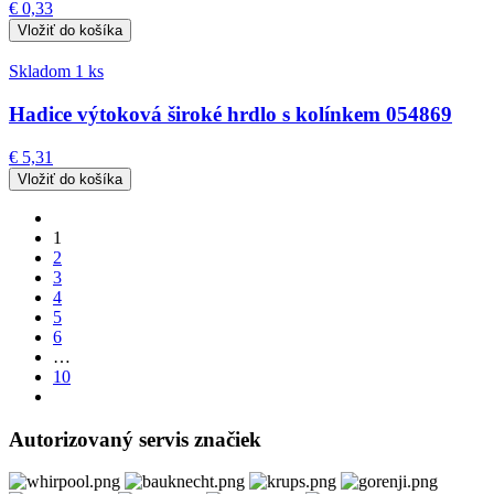
€ 0,33
Skladom 1 ks
Hadice výtoková široké hrdlo s kolínkem 054869
€ 5,31
1
2
3
4
5
6
…
10
Autorizovaný servis značiek