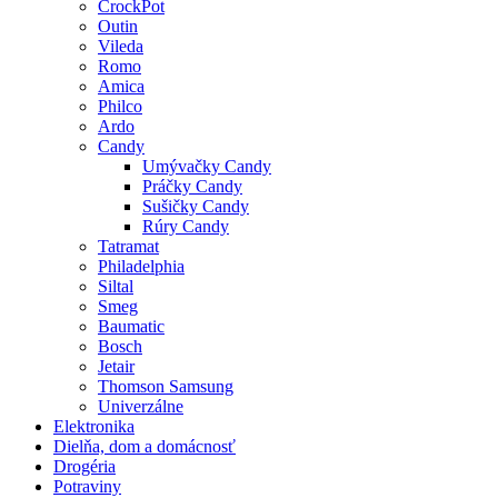
CrockPot
Outin
Vileda
Romo
Amica
Philco
Ardo
Candy
Umývačky Candy
Práčky Candy
Sušičky Candy
Rúry Candy
Tatramat
Philadelphia
Siltal
Smeg
Baumatic
Bosch
Jetair
Thomson Samsung
Univerzálne
Elektronika
Dielňa, dom a domácnosť
Drogéria
Potraviny