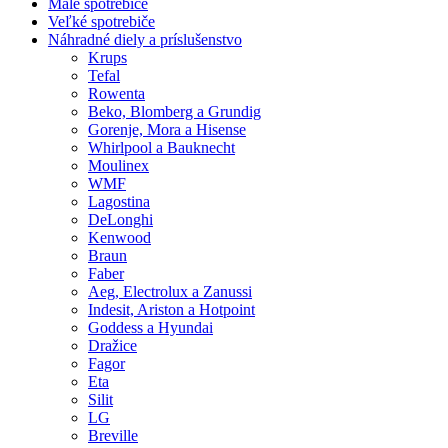
Malé spotrebiče
Veľké spotrebiče
Náhradné diely a príslušenstvo
Krups
Tefal
Rowenta
Beko, Blomberg a Grundig
Gorenje, Mora a Hisense
Whirlpool a Bauknecht
Moulinex
WMF
Lagostina
DeLonghi
Kenwood
Braun
Faber
Aeg, Electrolux a Zanussi
Indesit, Ariston a Hotpoint
Goddess a Hyundai
Dražice
Fagor
Eta
Silit
LG
Breville