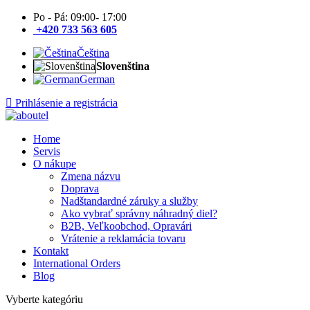
Po - Pá: 09:00- 17:00
+420 733 563 605
Čeština
Slovenština
German
Prihlásenie a registrácia
Home
Servis
O nákupe
Zmena názvu
Doprava
Nadštandardné záruky a služby
Ako vybrať správny náhradný diel?
B2B, Veľkoobchod, Opravári
Vrátenie a reklamácia tovaru
Kontakt
International Orders
Blog
Vyberte kategóriu