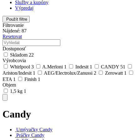
Služby a kupóny
Výpredaj
Použít filtre
Filtrovanie
Nájdené: 87
Resetovat
Dostupnosť
Skladom
22
Výrobcovia
Whirlpool
3
A.Merloni
1
Indesit
1
CANDY
51
Ariston/Indesit
1
AEG/Electrolux/Zanussi
2
Zerowatt
1
ETA
1
Finish
1
Objem
1,5 kg
1
Candy
Umývačky Candy
Práčky Candy