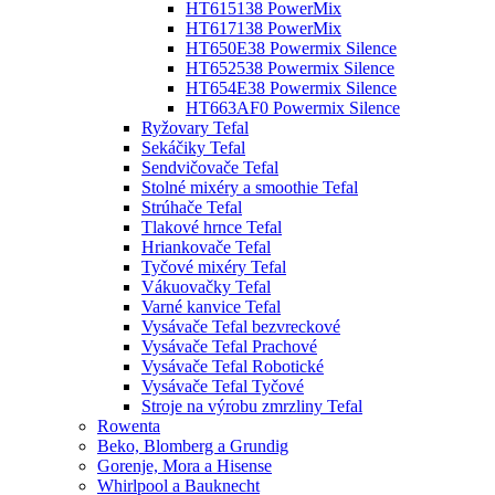
HT615138 PowerMix
HT617138 PowerMix
HT650E38 Powermix Silence
HT652538 Powermix Silence
HT654E38 Powermix Silence
HT663AF0 Powermix Silence
Ryžovary Tefal
Sekáčiky Tefal
Sendvičovače Tefal
Stolné mixéry a smoothie Tefal
Strúhače Tefal
Tlakové hrnce Tefal
Hriankovače Tefal
Tyčové mixéry Tefal
Vákuovačky Tefal
Varné kanvice Tefal
Vysávače Tefal bezvreckové
Vysávače Tefal Prachové
Vysávače Tefal Robotické
Vysávače Tefal Tyčové
Stroje na výrobu zmrzliny Tefal
Rowenta
Beko, Blomberg a Grundig
Gorenje, Mora a Hisense
Whirlpool a Bauknecht