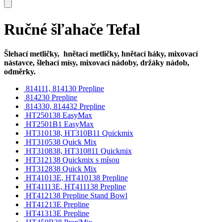
Ručné šľahače Tefal
Šlehací metličky, hnětací metličky, hnětací háky, mixovací
nástavce, šlehací mísy, mixovací nádoby, držáky nádob,
odměrky.
814111, 814130 Prepline
814230 Prepline
814330, 814432 Prepline
HT250138 EasyMax
HT2501B1 EasyMax
HT310138, HT310B11 Quickmix
HT310538 Quick Mix
HT310838, HT310811 Quickmix
HT312138 Quickmix s mísou
HT312838 Quick Mix
HT41013E, HT410138 Prepline
HT41113E, HT411138 Prepline
HT412138 Prepline Stand Bowl
HT41213E Prepline
HT41313E Prepline