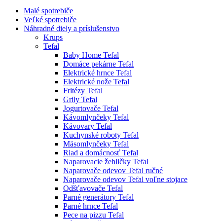
Malé spotrebiče
Veľké spotrebiče
Náhradné diely a príslušenstvo
Krups
Tefal
Baby Home Tefal
Domáce pekárne Tefal
Elektrické hrnce Tefal
Elektrické nože Tefal
Fritézy Tefal
Grily Tefal
Jogurtovače Tefal
Kávomlynčeky Tefal
Kávovary Tefal
Kuchynské roboty Tefal
Mäsomlynčeky Tefal
Riad a domácnosť Tefal
Naparovacie žehličky Tefal
Naparovače odevov Tefal ručné
Naparovače odevov Tefal voľne stojace
Odšťavovače Tefal
Parné generátory Tefal
Parné hrnce Tefal
Pece na pizzu Tefal