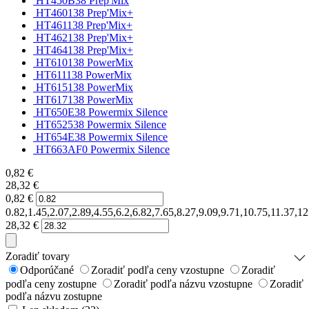
HT450B38 Prep'Mix
HT460138 Prep'Mix+
HT461138 Prep'Mix+
HT462138 Prep'Mix+
HT464138 Prep'Mix+
HT610138 PowerMix
HT611138 PowerMix
HT615138 PowerMix
HT617138 PowerMix
HT650E38 Powermix Silence
HT652538 Powermix Silence
HT654E38 Powermix Silence
HT663AF0 Powermix Silence
0,82
€
28,32
€
0,82
€
0.82,1.45,2.07,2.89,4.55,6.2,6.82,7.65,8.27,9.09,9.71,10.75,11.37,1
28,32
€
Zoradiť tovary
Odporúčané
Zoradiť podľa ceny vzostupne
Zoradiť
podľa ceny zostupne
Zoradiť podľa názvu vzostupne
Zoradiť
podľa názvu zostupne