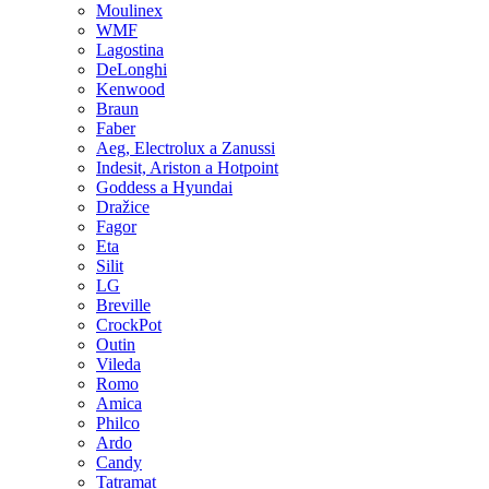
Moulinex
WMF
Lagostina
DeLonghi
Kenwood
Braun
Faber
Aeg, Electrolux a Zanussi
Indesit, Ariston a Hotpoint
Goddess a Hyundai
Dražice
Fagor
Eta
Silit
LG
Breville
CrockPot
Outin
Vileda
Romo
Amica
Philco
Ardo
Candy
Tatramat