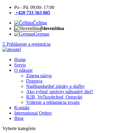
Po - Pá: 09:00- 17:00
+420 733 563 605
Čeština
Slovenština
German
Prihlásenie a registrácia
Home
Servis
O nákupe
Zmena názvu
Doprava
Nadštandardné záruky a služby
Ako vybrať správny náhradný diel?
B2B, Veľkoobchod, Opravári
Vrátenie a reklamácia tovaru
Kontakt
International Orders
Blog
Vyberte kategóriu