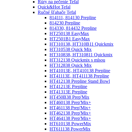
Rúry na pečenie Tefal
Quick&Hot Tefal
Ručné šľahače Tefal
814111, 814130 Prepline
814230 Prepline
814330, 814432 Prepline
HT250138 EasyMax
HT2501B1 EasyMax
HT310138, HT310B11 Quickmix
HT310538 Quick Mix
HT310838, HT310811 Quickmix
HT312138 Quickmix s mísou
HT312838 Quick Mix
HT41013E, HT410138 Prepline
HT41113E, HT411138 Prepline
HT412138 Prepline Stand Bowl
HT41213E Prepline
HT41313E Prepline
HT450B38 Prep'Mix
HT460138 Prep'Mix+
HT461138 Prep'Mix+
HT462138 Prep'Mix+
HT464138 Prep'Mix+
HT610138 PowerMix
HT611138 PowerMix