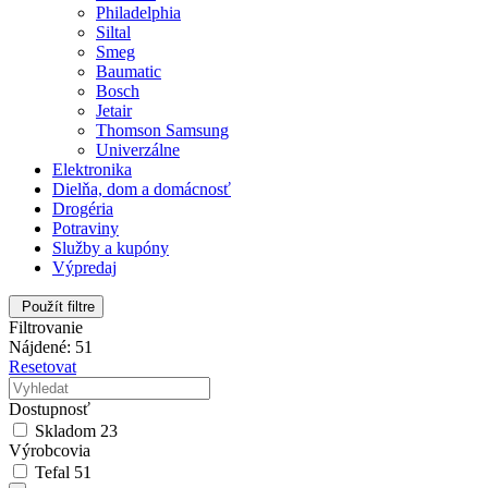
Philadelphia
Siltal
Smeg
Baumatic
Bosch
Jetair
Thomson Samsung
Univerzálne
Elektronika
Dielňa, dom a domácnosť
Drogéria
Potraviny
Služby a kupóny
Výpredaj
Použít filtre
Filtrovanie
Nájdené: 51
Resetovat
Dostupnosť
Skladom
23
Výrobcovia
Tefal
51