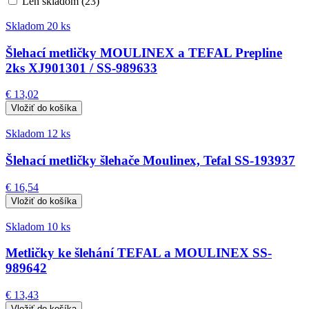
Len skladom (23)
Skladom 20 ks
Šlehací metličky MOULINEX a TEFAL Prepline
2ks XJ901301 / SS-989633
€ 13,02
Skladom 12 ks
Šlehací metličky šlehače Moulinex, Tefal SS-193937
€ 16,54
Skladom 10 ks
Metličky ke šlehání TEFAL a MOULINEX SS-
989642
€ 13,43