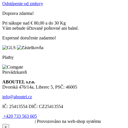
Odstúpenie od zmluvy
Doprava zdarma!
Pri nákupe nad € 80,00 a do 30 Kg
Vám nebude účtované poštovné ani balné.
Expresné doručenie zadarmo!
Platby
Prevádzkareň
ABOUTEL s.r.o.
Dvorská 476/14a, Liberec 5, PSČ: 46005
info@aboutel.cz
IČ:
25413554
DIČ:
CZ25413554
+420 733 563 605
SOLARIS.media
| Provozováno na web-shop systému
×