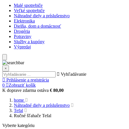
Malé spotrebiče
Veľké spotrebiče
Náhradné diely a príslušenstvo
Elektronika
Dielňa, dom a domácnosť
Drogéria
Potraviny
Služby a kupóny
Výpredaj
×
Vyhľadávanie
Prihlásenie a registrácia
0
Zobraziť košík
K doprave zdarma ostáva
€ 80,00
home
Náhradné diely a príslušenstvo
Tefal
Ručné šľahače Tefal
Vyberte kategóriu