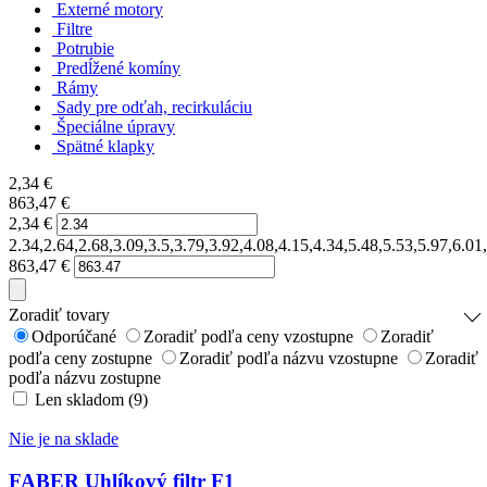
Externé motory
Filtre
Potrubie
Predĺžené komíny
Rámy
Sady pre odťah, recirkuláciu
Špeciálne úpravy
Spätné klapky
2,34
€
863,47
€
2,34
€
2.34,2.64,2.68,3.09,3.5,3.79,3.92,4.08,4.15,4.34,5.48,5.53,5.97,6.
863,47
€
Zoradiť tovary
Odporúčané
Zoradiť podľa ceny vzostupne
Zoradiť
podľa ceny zostupne
Zoradiť podľa názvu vzostupne
Zoradiť
podľa názvu zostupne
Len skladom (9)
Nie je na sklade
FABER Uhlíkový filtr F1