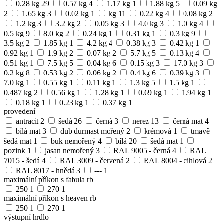
0.28 kg
29
0.57 kg
4
1.17 kg
1
1.88 kg
5
0.09 kg
2
1.65 kg
3
0.02 kg
1
kg
11
0.22 kg
4
0.08 kg
2
1.2 kg
3
3.2 kg
2
0.05 kg
3
4.0 kg
3
1.0 kg
4
0.5 kg
9
8.0 kg
2
0.24 kg
1
0.31 kg
1
0.3 kg
9
3.5 kg
2
1.85 kg
1
4.2 kg
4
0.38 kg
3
0.42 kg
1
0.92 kg
1
1.9 kg
2
0.07 kg
2
5.7 kg
5
0.13 kg
4
0.51 kg
1
7.5 kg
5
0.04 kg
6
0.15 kg
3
17.0 kg
3
0.2 kg
8
0.53 kg
2
0.06 kg
2
0.4 kg
6
0.39 kg
3
7.0 kg
1
0.55 kg
1
0.11 kg
1
1.3 kg
5
1.5 kg
1
0.487 kg
2
0.56 kg
1
1.28 kg
1
0.69 kg
1
1.94 kg
1
0.18 kg
1
0.23 kg
1
0.37 kg
1
provedení
antracit
2
šedá
26
černá
3
nerez
13
černá mat
4
bílá mat
3
dub durmast mořený
2
krémová
1
tmavě
šedá mat
1
buk nemořený
4
bílá
20
šedá mat
1
pozink
1
jasan nemořený
3
RAL 9005 - černá
4
RAL
7015 - šedá
4
RAL 3009 - červená
2
RAL 8004 - cihlová
2
RAL 8017 - hnědá
3
---
1
maximální příkon s fabula rb
250
1
270
1
maximální příkon s heaven rb
250
1
270
1
výstupní hrdlo