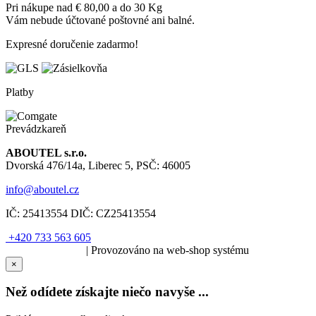
Pri nákupe nad € 80,00 a do 30 Kg
Vám nebude účtované poštovné ani balné.
Expresné doručenie zadarmo!
Platby
Prevádzkareň
ABOUTEL s.r.o.
Dvorská 476/14a, Liberec 5, PSČ: 46005
info@aboutel.cz
IČ:
25413554
DIČ:
CZ25413554
+420 733 563 605
SOLARIS.media
| Provozováno na web-shop systému
×
Než odídete získajte niečo navyše ...