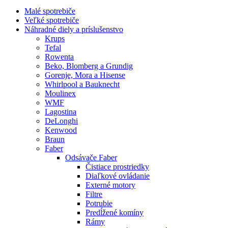
Malé spotrebiče
Veľké spotrebiče
Náhradné diely a príslušenstvo
Krups
Tefal
Rowenta
Beko, Blomberg a Grundig
Gorenje, Mora a Hisense
Whirlpool a Bauknecht
Moulinex
WMF
Lagostina
DeLonghi
Kenwood
Braun
Faber
Odsávače Faber
Čistiace prostriedky
Diaľkové ovládanie
Externé motory
Filtre
Potrubie
Predĺžené komíny
Rámy