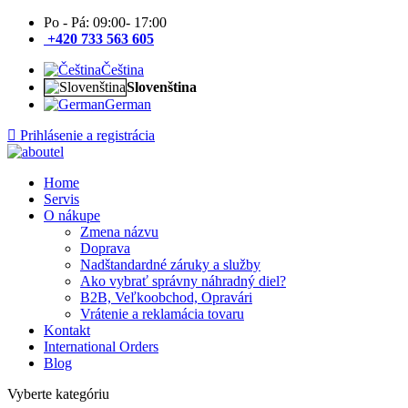
Po - Pá: 09:00- 17:00
+420 733 563 605
Čeština
Slovenština
German
Prihlásenie a registrácia
Home
Servis
O nákupe
Zmena názvu
Doprava
Nadštandardné záruky a služby
Ako vybrať správny náhradný diel?
B2B, Veľkoobchod, Opravári
Vrátenie a reklamácia tovaru
Kontakt
International Orders
Blog
Vyberte kategóriu