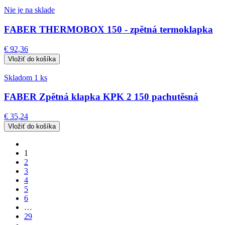
Nie je na sklade
FABER THERMOBOX 150 - zpětná termoklapka
€ 92,36
Skladom 1 ks
FABER Zpětná klapka KPK 2 150 pachutěsná
€ 35,24
1
2
3
4
5
6
…
29