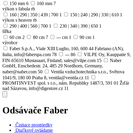
150 mm
6
160 mm
7
výkon s fabula rb
160 | 290 | 350 | 439 | 700
1
150 | 240 | 290 | 330 | 610
1
výkon s heaven rb
290 | 400 | 560 | 700
1
230 | 340 | 390 | 650
1
šířka
60 cm
2
80 cm
7
--- cm
1
90 cm
1
výrobce
Faber S.p.A., Viale XIII Luglio, 160, 600 44 Fabriano (AN),
Italia, info@faberspa.com
78
---
86
VILPE Oy, Kauppatie 9,
FIN-65610 Mustasaari, Finland, sales@vilpe.com
15
Naber
GmbH, Enschedestr. 24, 485 29 Nordhorn, Germany,
naber@naber.com
50
Ventila vzduchotechnika s.r.o., Světova
1041/9, 180 00 Praha 8, ventila@ventila.cz
11
PROMTINVEST spol. s r.o., nám. Republiky 1487/3, 591 01 Žďár
nad Sázavou, info@digestore.cz
11
Odsávače Faber
Čistiace prostriedky
Diaľkové ovládanie