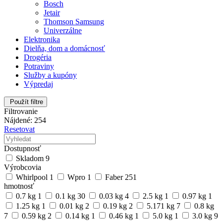
Bosch
Jetair
Thomson Samsung
Univerzálne
Elektronika
Dielňa, dom a domácnosť
Drogéria
Potraviny
Služby a kupóny
Výpredaj
Použít filtre
Filtrovanie
Nájdené: 254
Resetovat
Dostupnosť
Skladom
9
Výrobcovia
Whirlpool
1
Wpro
1
Faber
251
hmotnosť
0.7 kg
1
0.1 kg
30
0.03 kg
4
2.5 kg
1
0.97 kg
1
1.25 kg
1
0.01 kg
2
0.19 kg
2
5.171 kg
7
0.8 kg
7
0.59 kg
2
0.14 kg
1
0.46 kg
1
5.0 kg
1
3.0 kg
9