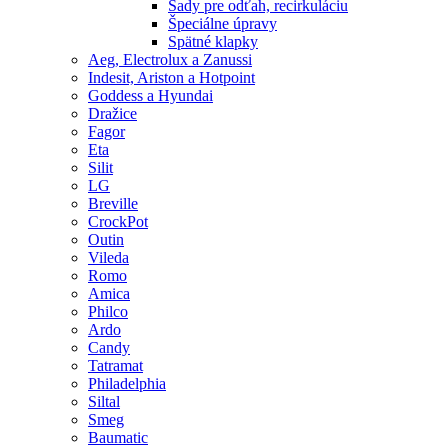
Sady pre odťah, recirkuláciu
Špeciálne úpravy
Spätné klapky
Aeg, Electrolux a Zanussi
Indesit, Ariston a Hotpoint
Goddess a Hyundai
Dražice
Fagor
Eta
Silit
LG
Breville
CrockPot
Outin
Vileda
Romo
Amica
Philco
Ardo
Candy
Tatramat
Philadelphia
Siltal
Smeg
Baumatic