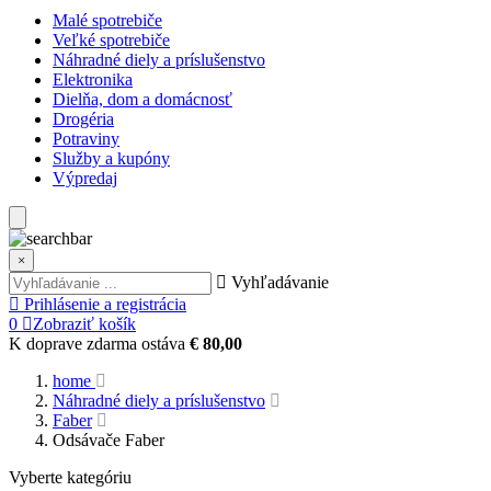
Malé spotrebiče
Veľké spotrebiče
Náhradné diely a príslušenstvo
Elektronika
Dielňa, dom a domácnosť
Drogéria
Potraviny
Služby a kupóny
Výpredaj
×
Vyhľadávanie
Prihlásenie a registrácia
0
Zobraziť košík
K doprave zdarma ostáva
€ 80,00
home
Náhradné diely a príslušenstvo
Faber
Odsávače Faber
Vyberte kategóriu