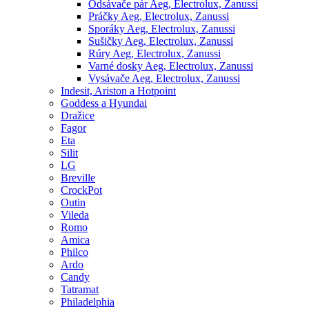
Odsávače pár Aeg, Electrolux, Zanussi
Práčky Aeg, Electrolux, Zanussi
Sporáky Aeg, Electrolux, Zanussi
Sušičky Aeg, Electrolux, Zanussi
Rúry Aeg, Electrolux, Zanussi
Varné dosky Aeg, Electrolux, Zanussi
Vysávače Aeg, Electrolux, Zanussi
Indesit, Ariston a Hotpoint
Goddess a Hyundai
Dražice
Fagor
Eta
Silit
LG
Breville
CrockPot
Outin
Vileda
Romo
Amica
Philco
Ardo
Candy
Tatramat
Philadelphia