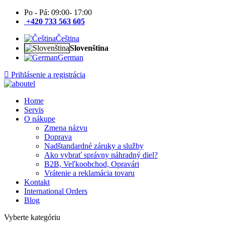
Po - Pá: 09:00- 17:00
+420 733 563 605
Čeština
Slovenština
German
Prihlásenie a registrácia
Home
Servis
O nákupe
Zmena názvu
Doprava
Nadštandardné záruky a služby
Ako vybrať správny náhradný diel?
B2B, Veľkoobchod, Opravári
Vrátenie a reklamácia tovaru
Kontakt
International Orders
Blog
Vyberte kategóriu