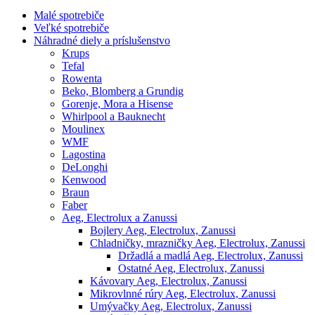
Malé spotrebiče
Veľké spotrebiče
Náhradné diely a príslušenstvo
Krups
Tefal
Rowenta
Beko, Blomberg a Grundig
Gorenje, Mora a Hisense
Whirlpool a Bauknecht
Moulinex
WMF
Lagostina
DeLonghi
Kenwood
Braun
Faber
Aeg, Electrolux a Zanussi
Bojlery Aeg, Electrolux, Zanussi
Chladničky, mrazničky Aeg, Electrolux, Zanussi
Držadlá a madlá Aeg, Electrolux, Zanussi
Ostatné Aeg, Electrolux, Zanussi
Kávovary Aeg, Electrolux, Zanussi
Mikrovlnné rúry Aeg, Electrolux, Zanussi
Umývačky Aeg, Electrolux, Zanussi