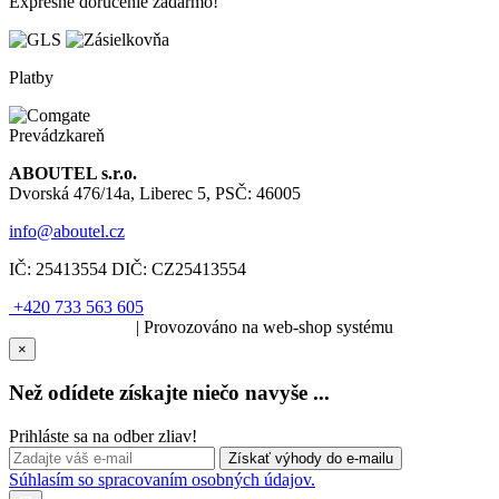
Expresné doručenie zadarmo!
Platby
Prevádzkareň
ABOUTEL s.r.o.
Dvorská 476/14a, Liberec 5, PSČ: 46005
info@aboutel.cz
IČ:
25413554
DIČ:
CZ25413554
+420 733 563 605
SOLARIS.media
| Provozováno na web-shop systému
×
Než odídete získajte niečo navyše ...
Prihláste sa na odber zliav!
Súhlasím so spracovaním osobných údajov.