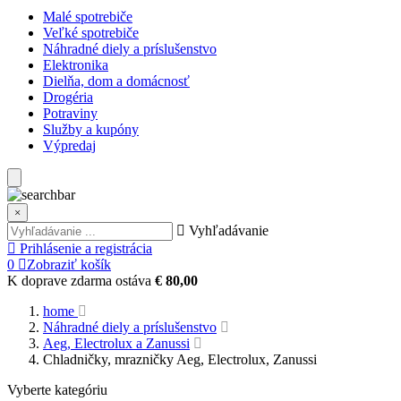
Malé spotrebiče
Veľké spotrebiče
Náhradné diely a príslušenstvo
Elektronika
Dielňa, dom a domácnosť
Drogéria
Potraviny
Služby a kupóny
Výpredaj
×
Vyhľadávanie
Prihlásenie a registrácia
0
Zobraziť košík
K doprave zdarma ostáva
€ 80,00
home
Náhradné diely a príslušenstvo
Aeg, Electrolux a Zanussi
Chladničky, mrazničky Aeg, Electrolux, Zanussi
Vyberte kategóriu