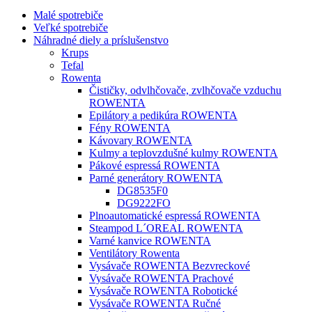
Malé spotrebiče
Veľké spotrebiče
Náhradné diely a príslušenstvo
Krups
Tefal
Rowenta
Čističky, odvlhčovače, zvlhčovače vzduchu
ROWENTA
Epilátory a pedikúra ROWENTA
Fény ROWENTA
Kávovary ROWENTA
Kulmy a teplovzdušné kulmy ROWENTA
Pákové espressá ROWENTA
Parné generátory ROWENTA
DG8535F0
DG9222FO
Plnoautomatické espressá ROWENTA
Steampod L´OREAL ROWENTA
Varné kanvice ROWENTA
Ventilátory Rowenta
Vysávače ROWENTA Bezvreckové
Vysávače ROWENTA Prachové
Vysávače ROWENTA Robotické
Vysávače ROWENTA Ručné