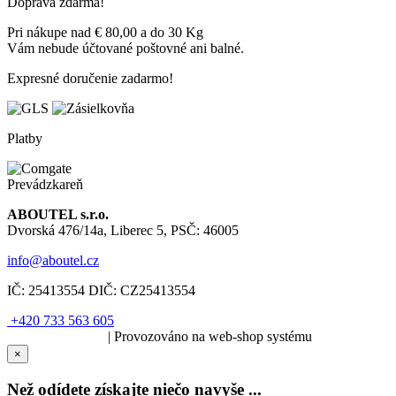
Doprava zdarma!
Pri nákupe nad € 80,00 a do 30 Kg
Vám nebude účtované poštovné ani balné.
Expresné doručenie zadarmo!
Platby
Prevádzkareň
ABOUTEL s.r.o.
Dvorská 476/14a, Liberec 5, PSČ: 46005
info@aboutel.cz
IČ:
25413554
DIČ:
CZ25413554
+420 733 563 605
SOLARIS.media
| Provozováno na web-shop systému
×
Než odídete získajte niečo navyše ...