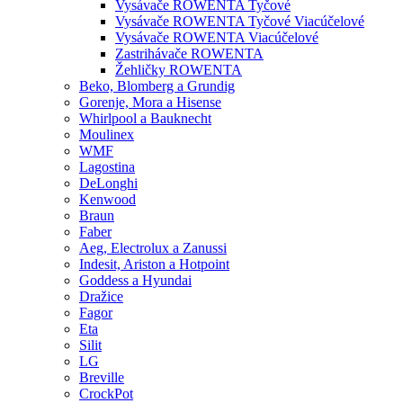
Vysávače ROWENTA Tyčové
Vysávače ROWENTA Tyčové Viacúčelové
Vysávače ROWENTA Viacúčelové
Zastrihávače ROWENTA
Žehličky ROWENTA
Beko, Blomberg a Grundig
Gorenje, Mora a Hisense
Whirlpool a Bauknecht
Moulinex
WMF
Lagostina
DeLonghi
Kenwood
Braun
Faber
Aeg, Electrolux a Zanussi
Indesit, Ariston a Hotpoint
Goddess a Hyundai
Dražice
Fagor
Eta
Silit
LG
Breville
CrockPot