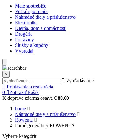
Malé spotrebiče
Veľké spotrebiče
Náhradné diely a príslušenstvo
Elektronika
Dielňa, dom a domácnosť
Drogéria
Potraviny
Služby a kupóny
Výpredaj
×
Vyhľadávanie
Prihlásenie a registrácia
0
Zobraziť košík
K doprave zdarma ostáva
€ 80,00
home
Náhradné diely a príslušenstvo
Rowenta
Parné generátory ROWENTA
Vyberte kategóriu