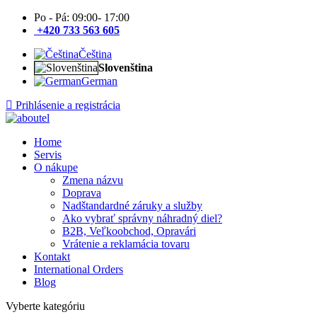
Po - Pá: 09:00- 17:00
+420 733 563 605
Čeština
Slovenština
German
Prihlásenie a registrácia
Home
Servis
O nákupe
Zmena názvu
Doprava
Nadštandardné záruky a služby
Ako vybrať správny náhradný diel?
B2B, Veľkoobchod, Opravári
Vrátenie a reklamácia tovaru
Kontakt
International Orders
Blog
Vyberte kategóriu