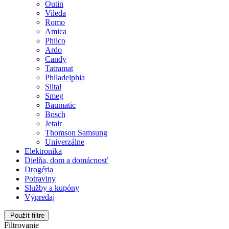
Outin
Vileda
Romo
Amica
Philco
Ardo
Candy
Tatramat
Philadelphia
Siltal
Smeg
Baumatic
Bosch
Jetair
Thomson Samsung
Univerzálne
Elektronika
Dielňa, dom a domácnosť
Drogéria
Potraviny
Služby a kupóny
Výpredaj
Použít filtre
Filtrovanie