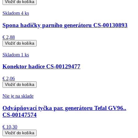
Skladom 4 ks
Spona hadičky parního generátoru CS-00130893
€ 2,88
Skladom 1 ks
Konektor hadice CS-00129477
€ 2,06
Nie je na sklade
Odvápňovací tyčka par. generátoru Tefal GV96..
CS-00147574
€ 10,30