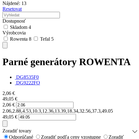
Nájdené: 13
Resetovat
Dostupnosť
Skladom
4
Výrobcovia
Rowenta
8
Tefal
5
Parné generátory ROWENTA
DG8535F0
DG9222FO
2,06
€
49,05
€
2,06
€
2.06,2.88,4.53,10.3,12.36,13.39,18.34,32.56,37.3,49.05
49,05
€
Zoradiť tovary
Odporúčané
Zoradiť podľa ceny vzostupne
Zoradiť