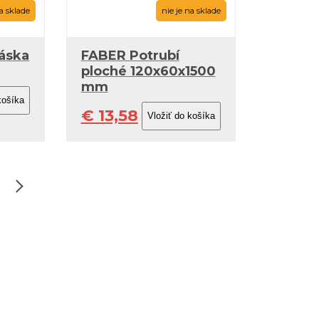
na sklade
nie je na sklade
páska
FABER Potrubí
ploché 120x60x1500
mm
€ 13,58