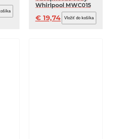
Whirlpool MWC015
€ 19,74