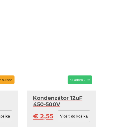
na sklade
skladom 2 ks
Kondenzátor 12uF
450-500V
€ 2,55