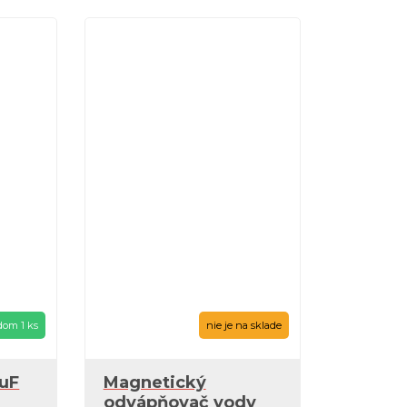
dom 1 ks
nie je na sklade
uF
Magnetický
odvápňovač vody