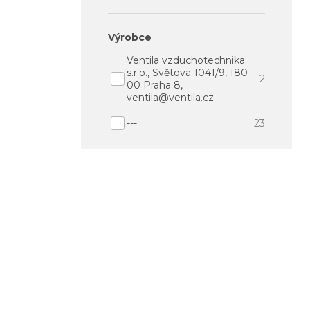
výrobce
Ventila vzduchotechnika
s.r.o., Světova 1041/9, 180
2
00 Praha 8,
ventila@ventila.cz
---
23