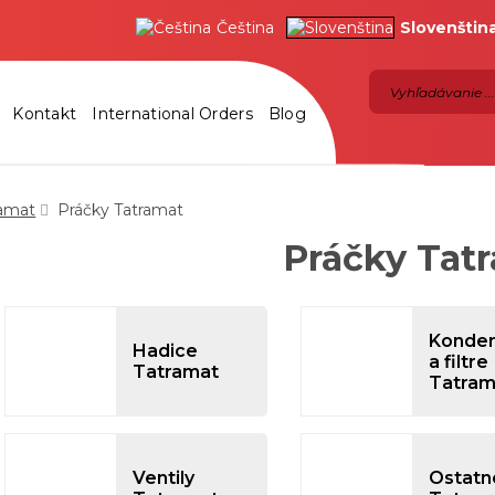
Čeština
Slovenštin
Kontakt
International Orders
Blog
ramat
Práčky Tatramat
Práčky Tat
Konden
Hadice
a filtre
Tatramat
Tatram
Ventily
Ostatn