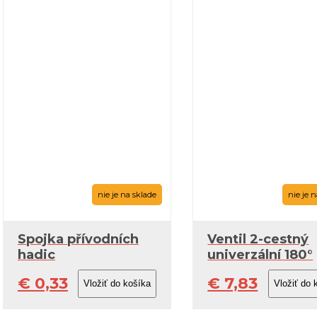
nie je na sklade
nie je 
Spojka přívodních
Ventil 2-cestný
hadic
univerzální 180°
€ 0,33
€ 7,83