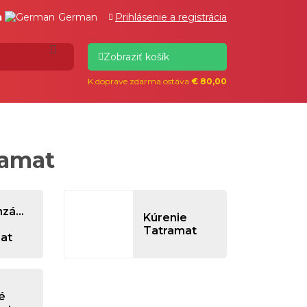
Prihlásenie a registrácia
a
German
Zobraziť košík
K doprave zdarma ostáva
€ 80,00
ramat
zátory
Kúrenie
Tatramat
at
é