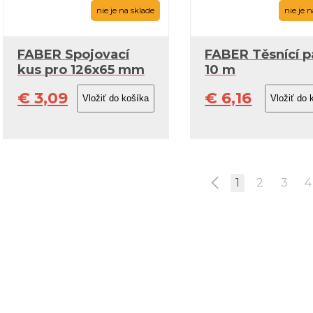
nie je na sklade
nie je 
FABER Spojovací
FABER Těsnící 
kus pro 126x65 mm
10 m
€ 3,09
€ 6,16
1
2
3
4