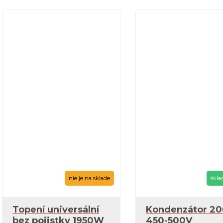
nie je na sklade
skla
Topení universální
Kondenzátor 20
bez pojistky 1950W
450-500V