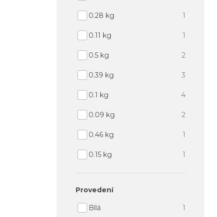
0.28 kg
1
0.11 kg
1
0.5 kg
2
0.39 kg
3
0.1 kg
4
0.09 kg
2
0.46 kg
1
0.15 kg
1
provedení
bílá
1