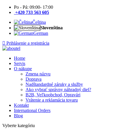
Po - Pá: 09:00- 17:00
+420 733 563 605
Čeština
Slovenština
German
Prihlásenie a registrácia
Home
Servis
O nákupe
Zmena názvu
Doprava
Nadštandardné záruky a služby
Ako vybrať správny náhradný diel?
B2B, Veľkoobchod, Opravári
Vrátenie a reklamácia tovaru
Kontakt
International Orders
Blog
Vyberte kategóriu