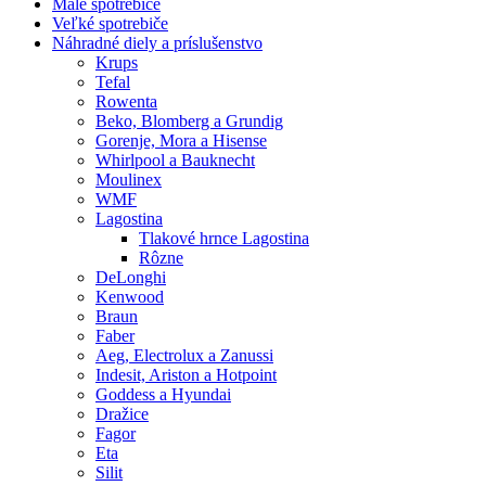
Malé spotrebiče
Veľké spotrebiče
Náhradné diely a príslušenstvo
Krups
Tefal
Rowenta
Beko, Blomberg a Grundig
Gorenje, Mora a Hisense
Whirlpool a Bauknecht
Moulinex
WMF
Lagostina
Tlakové hrnce Lagostina
Rôzne
DeLonghi
Kenwood
Braun
Faber
Aeg, Electrolux a Zanussi
Indesit, Ariston a Hotpoint
Goddess a Hyundai
Dražice
Fagor
Eta
Silit