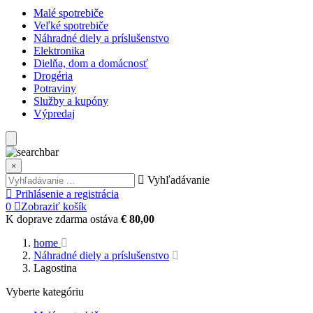
Malé spotrebiče
Veľké spotrebiče
Náhradné diely a príslušenstvo
Elektronika
Dielňa, dom a domácnosť
Drogéria
Potraviny
Služby a kupóny
Výpredaj
×
Vyhľadávanie
Prihlásenie a registrácia
0
Zobraziť košík
K doprave zdarma ostáva
€ 80,00
home
Náhradné diely a príslušenstvo
Lagostina
Vyberte kategóriu