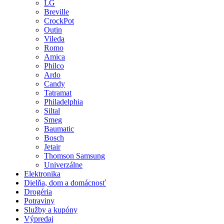
LG
Breville
CrockPot
Outin
Vileda
Romo
Amica
Philco
Ardo
Candy
Tatramat
Philadelphia
Siltal
Smeg
Baumatic
Bosch
Jetair
Thomson Samsung
Univerzálne
Elektronika
Dielňa, dom a domácnosť
Drogéria
Potraviny
Služby a kupóny
Výpredaj