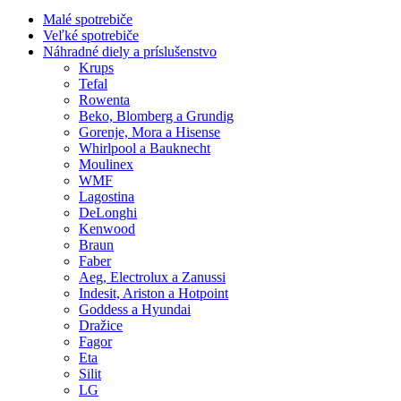
Malé spotrebiče
Veľké spotrebiče
Náhradné diely a príslušenstvo
Krups
Tefal
Rowenta
Beko, Blomberg a Grundig
Gorenje, Mora a Hisense
Whirlpool a Bauknecht
Moulinex
WMF
Lagostina
DeLonghi
Kenwood
Braun
Faber
Aeg, Electrolux a Zanussi
Indesit, Ariston a Hotpoint
Goddess a Hyundai
Dražice
Fagor
Eta
Silit
LG