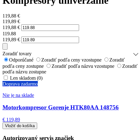
Kompresory univerzálne
119,88
€
119,89
€
119,88
€
119.88
119,89
€
Zoradiť tovary
Odporúčané
Zoradiť podľa ceny vzostupne
Zoradiť
podľa ceny zostupne
Zoradiť podľa názvu vzostupne
Zoradiť
podľa názvu zostupne
Len skladom (0)
Doprava zadarmo
Nie je na sklade
Motorkompresor Gorenje HTK80AA 148756
€ 119,89
Autorizovaný servis značiek