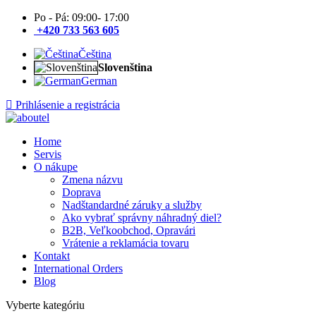
Po - Pá: 09:00- 17:00
+420 733 563 605
Čeština
Slovenština
German
Prihlásenie a registrácia
Home
Servis
O nákupe
Zmena názvu
Doprava
Nadštandardné záruky a služby
Ako vybrať správny náhradný diel?
B2B, Veľkoobchod, Opravári
Vrátenie a reklamácia tovaru
Kontakt
International Orders
Blog
Vyberte kategóriu