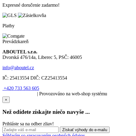
Expresné doručenie zadarmo!
Platby
Prevádzkareň
ABOUTEL s.r.o.
Dvorská 476/14a, Liberec 5, PSČ: 46005
info@aboutel.cz
IČ:
25413554
DIČ:
CZ25413554
+420 733 563 605
SOLARIS.media
| Provozováno na web-shop systému
×
Než odídete získajte niečo navyše ...
Prihláste sa na odber zliav!
Súhlasím so spracovaním osobných údajov.