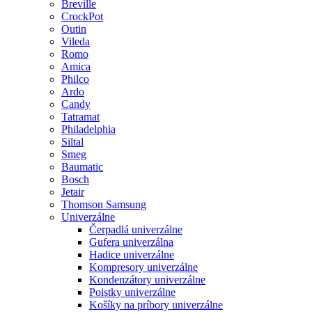
Breville
CrockPot
Outin
Vileda
Romo
Amica
Philco
Ardo
Candy
Tatramat
Philadelphia
Siltal
Smeg
Baumatic
Bosch
Jetair
Thomson Samsung
Univerzálne
Čerpadlá univerzálne
Gufera univerzálna
Hadice univerzálne
Kompresory univerzálne
Kondenzátory univerzálne
Poistky univerzálne
Košíky na príbory univerzálne