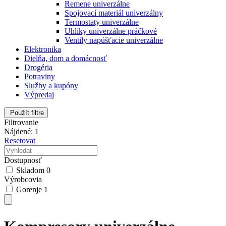
Remene univerzálne
Spojovací materiál univerzálny
Termostaty univerzálne
Uhlíky univerzálne práčkové
Ventily napúšťacie univerzálne
Elektronika
Dielňa, dom a domácnosť
Drogéria
Potraviny
Služby a kupóny
Výpredaj
Použít filtre
Filtrovanie
Nájdené: 1
Resetovat
Dostupnosť
Skladom
0
Výrobcovia
Gorenje
1