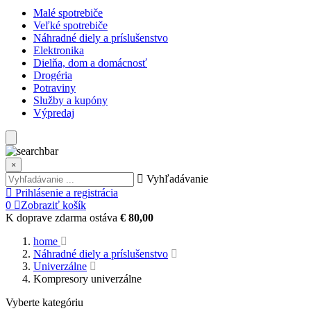
Malé spotrebiče
Veľké spotrebiče
Náhradné diely a príslušenstvo
Elektronika
Dielňa, dom a domácnosť
Drogéria
Potraviny
Služby a kupóny
Výpredaj
×
Vyhľadávanie
Prihlásenie a registrácia
0
Zobraziť košík
K doprave zdarma ostáva
€ 80,00
home
Náhradné diely a príslušenstvo
Univerzálne
Kompresory univerzálne
Vyberte kategóriu