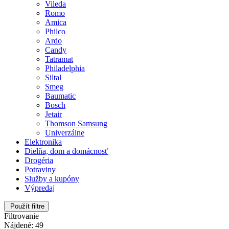
Vileda
Romo
Amica
Philco
Ardo
Candy
Tatramat
Philadelphia
Siltal
Smeg
Baumatic
Bosch
Jetair
Thomson Samsung
Univerzálne
Elektronika
Dielňa, dom a domácnosť
Drogéria
Potraviny
Služby a kupóny
Výpredaj
Použít filtre
Filtrovanie
Nájdené: 49