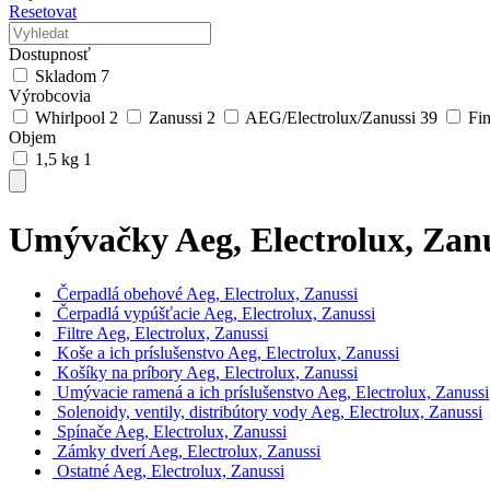
Resetovat
Dostupnosť
Skladom
7
Výrobcovia
Whirlpool
2
Zanussi
2
AEG/Electrolux/Zanussi
39
Fin
Objem
1,5 kg
1
Umývačky Aeg, Electrolux, Zanu
Čerpadlá obehové Aeg, Electrolux, Zanussi
Čerpadlá vypúšťacie Aeg, Electrolux, Zanussi
Filtre Aeg, Electrolux, Zanussi
Koše a ich príslušenstvo Aeg, Electrolux, Zanussi
Košíky na príbory Aeg, Electrolux, Zanussi
Umývacie ramená a ich príslušenstvo Aeg, Electrolux, Zanussi
Solenoidy, ventily, distribútory vody Aeg, Electrolux, Zanussi
Spínače Aeg, Electrolux, Zanussi
Zámky dverí Aeg, Electrolux, Zanussi
Ostatné Aeg, Electrolux, Zanussi