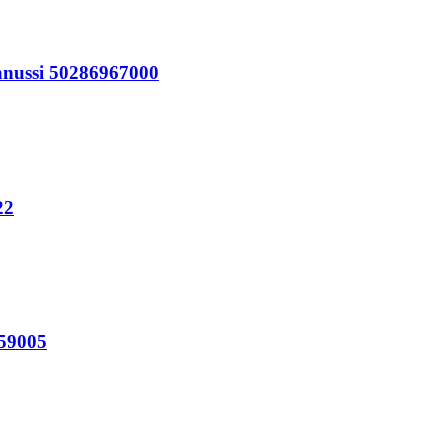
anussi 50286967000
22
059005