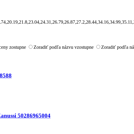
19.74,20.19,21.8,23.04,24.31,26.79,26.87,27.2,28.44,34.16,34.99,35.1
ceny zostupne
Zoradiť podľa názvu vzostupne
Zoradiť podľa n
08588
Zanussi 50286965004