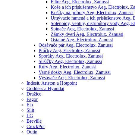
Filtre Aeg, Electrolux, Zanussi
Koše a ich príslušenstvo Aeg, Electrolux, Z
Košíky na príbory Aeg, Electrolux, Zanussi
Umývacie ramená a ich príslušenstvo Aeg, E
Solenoidy, ventily, distribútory vody Aeg, E
Spínače Aeg, Electrolux, Zanussi
Zámky dverí Aeg, Electrolux, Zanussi
Ostatné Aeg, Electrolux, Zanussi
Odsávače pár Aeg, Electrolux, Zanussi
Práčky Aeg, Electrolux, Zanussi
Sporáky Aeg, Electrolux, Zanussi
Sušičky Aeg, Electrolux, Zanussi
Rúry Aeg, Electrolux, Zanussi
Varné dosky Aeg, Electrolux, Zanussi
Vysávače Aeg, Electrolux, Zanussi
Indesit, Ariston a Hotpoint
Goddess a Hyundai
Dražice
Fagor
Eta
Silit
LG
Breville
CrockPot
Outin