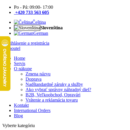
Po - Pá: 09:00- 17:00
+420 733 563 605
Čeština
Slovenština
German
Prihlásenie a registrácia
Home
Servis
O nákupe
Zmena názvu
Doprava
Nadštandardné záruky a služby
Ako vybrať správny náhradný diel?
B2B, Veľkoobchod, Opravári
Vrátenie a reklamácia tovaru
Kontakt
International Orders
Blog
Vyberte kategóriu