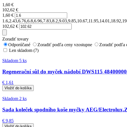
1,60
€
102,62
€
1,60
€
1.6,2.43,6.76,6.8,6.96,7.83,8.2,9.03,9.85,10.67,11.95,14.01,18.92,
102,62
€
Zoradiť tovary
Odporúčané
Zoradiť podľa ceny vzostupne
Zoradiť podľa 
Len skladom (7)
Skladom 5 ks
Regenerační sůl do myček nádobí DWS115 4840000
€ 1,61
Skladom 2 ks
Sada koleček spodního koše myčky AEG/Electrolux,
€ 9,85