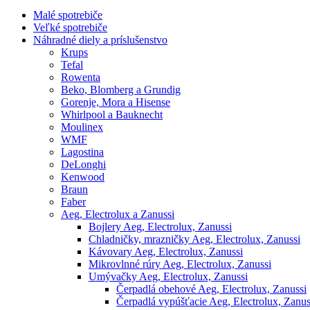
Malé spotrebiče
Veľké spotrebiče
Náhradné diely a príslušenstvo
Krups
Tefal
Rowenta
Beko, Blomberg a Grundig
Gorenje, Mora a Hisense
Whirlpool a Bauknecht
Moulinex
WMF
Lagostina
DeLonghi
Kenwood
Braun
Faber
Aeg, Electrolux a Zanussi
Bojlery Aeg, Electrolux, Zanussi
Chladničky, mrazničky Aeg, Electrolux, Zanussi
Kávovary Aeg, Electrolux, Zanussi
Mikrovlnné rúry Aeg, Electrolux, Zanussi
Umývačky Aeg, Electrolux, Zanussi
Čerpadlá obehové Aeg, Electrolux, Zanussi
Čerpadlá vypúšťacie Aeg, Electrolux, Zanus