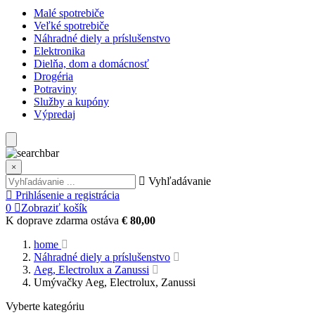
Malé spotrebiče
Veľké spotrebiče
Náhradné diely a príslušenstvo
Elektronika
Dielňa, dom a domácnosť
Drogéria
Potraviny
Služby a kupóny
Výpredaj
×
Vyhľadávanie
Prihlásenie a registrácia
0
Zobraziť košík
K doprave zdarma ostáva
€ 80,00
home
Náhradné diely a príslušenstvo
Aeg, Electrolux a Zanussi
Umývačky Aeg, Electrolux, Zanussi
Vyberte kategóriu