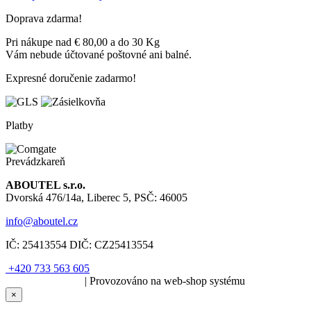
Doprava zdarma!
Pri nákupe nad € 80,00 a do 30 Kg
Vám nebude účtované poštovné ani balné.
Expresné doručenie zadarmo!
Platby
Prevádzkareň
ABOUTEL s.r.o.
Dvorská 476/14a, Liberec 5, PSČ: 46005
info@aboutel.cz
IČ:
25413554
DIČ:
CZ25413554
+420 733 563 605
SOLARIS.media
| Provozováno na web-shop systému
×