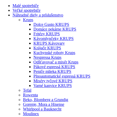
Malé spotrebiče
Veľké spotrebiče
Náhradné diely a príslušenstvo
Krups
Dolce Gusto KRUPS
Domáce pekárne KRUPS
Fritézy KRUPS
Kávomlynčeky KRUPS
KRUPS Kávovary
Krájače KRUPS
Kuchynské roboty Krups
Nespressa Krups
Odšťavovač a mixér Krups
Pákové espressá KRUPS
Peniče mlieka KRUPS
Plnoautomatické espressá KRUPS
Mixéry tyčové KRUPS
Varné kanvice KRUPS
Tefal
Rowenta
Beko, Blomberg a Grundig
Gorenje, Mora a Hisense
Whirlpool a Bauknecht
Moulinex