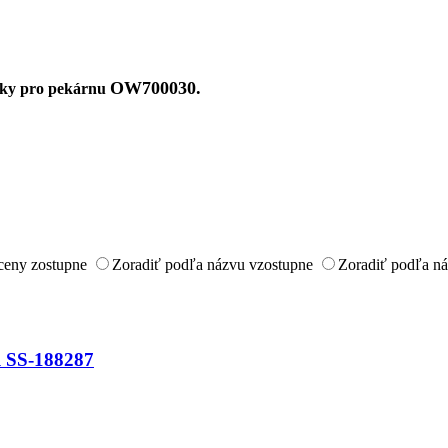
OW700030.
rky pro pekárnu
ceny zostupne
Zoradiť podľa názvu vzostupne
Zoradiť podľa n
l SS-188287