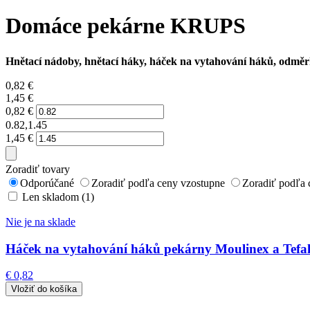
Domáce pekárne KRUPS
Hnětací nádoby, hnětací háky, háček na vytahování háků, odmě
0,82
€
1,45
€
0,82
€
0.82,1.45
1,45
€
Zoradiť tovary
Odporúčané
Zoradiť podľa ceny vzostupne
Zoradiť podľa 
Len skladom (1)
Nie je na sklade
Háček na vytahování háků pekárny Moulinex a Tefa
€ 0,82