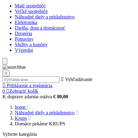
Malé spotrebiče
Veľké spotrebiče
Náhradné diely a príslušenstvo
Elektronika
Dielňa, dom a domácnosť
Drogéria
Potraviny
Služby a kupóny
Výpredaj
×
Vyhľadávanie
Prihlásenie a registrácia
0
Zobraziť košík
K doprave zdarma ostáva
€ 80,00
home
Náhradné diely a príslušenstvo
Krups
Domáce pekárne KRUPS
Vyberte kategóriu