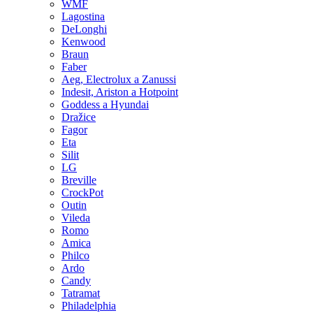
WMF
Lagostina
DeLonghi
Kenwood
Braun
Faber
Aeg, Electrolux a Zanussi
Indesit, Ariston a Hotpoint
Goddess a Hyundai
Dražice
Fagor
Eta
Silit
LG
Breville
CrockPot
Outin
Vileda
Romo
Amica
Philco
Ardo
Candy
Tatramat
Philadelphia