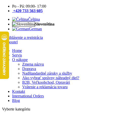
Po - Pá: 09:00- 17:00
+420 733 563 605
Čeština
Slovenština
German
Prihlásenie a registrácia
Home
Servis
O nákupe
Zmena názvu
Doprava
Nadštandardné záruky a služby
Ako vybrať správny náhradný diel?
B2B, Veľkoobchod, Opravári
Vrátenie a reklamácia tovaru
Kontakt
International Orders
Blog
Vyberte kategóriu