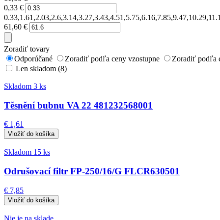
0,33
€
0.33,1.61,2.03,2.6,3.14,3.27,3.43,4.51,5.75,6.16,7.85,9.47,10.29,11
61,60
€
Zoradiť tovary
Odporúčané
Zoradiť podľa ceny vzostupne
Zoradiť podľa 
Len skladom (8)
Skladom 3 ks
Těsnění bubnu VA 22 481232568001
€ 1,61
Skladom 15 ks
Odrušovací filtr FP-250/16/G FLCR630501
€ 7,85
Nie je na sklade