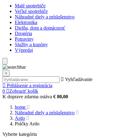
Malé spotrebiče
Veľké spotrebiče
Náhradné diely a príslušenstvo
Elektronika
Dielňa, dom a domácnosť
Drogéria
Potraviny
Služby a kupóny
Výpredaj
×
Vyhľadávanie
Prihlásenie a registrácia
0
Zobraziť košík
K doprave zdarma ostáva
€ 80,00
home
Náhradné diely a príslušenstvo
Ardo
Práčky Ardo
Vyberte kategóriu