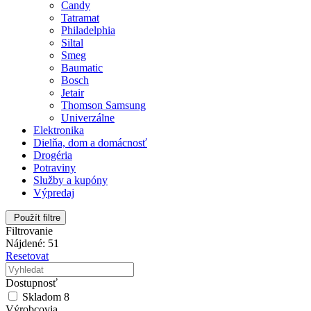
Candy
Tatramat
Philadelphia
Siltal
Smeg
Baumatic
Bosch
Jetair
Thomson Samsung
Univerzálne
Elektronika
Dielňa, dom a domácnosť
Drogéria
Potraviny
Služby a kupóny
Výpredaj
Použít filtre
Filtrovanie
Nájdené: 51
Resetovat
Dostupnosť
Skladom
8
Výrobcovia