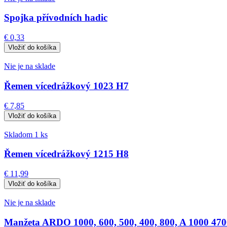
Spojka přívodních hadic
€ 0,33
Nie je na sklade
Řemen vícedrážkový 1023 H7
€ 7,85
Skladom 1 ks
Řemen vícedrážkový 1215 H8
€ 11,99
Nie je na sklade
Manžeta ARDO 1000, 600, 500, 400, 800, A 1000 47