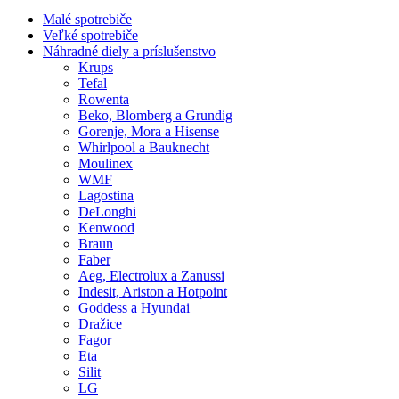
Malé spotrebiče
Veľké spotrebiče
Náhradné diely a príslušenstvo
Krups
Tefal
Rowenta
Beko, Blomberg a Grundig
Gorenje, Mora a Hisense
Whirlpool a Bauknecht
Moulinex
WMF
Lagostina
DeLonghi
Kenwood
Braun
Faber
Aeg, Electrolux a Zanussi
Indesit, Ariston a Hotpoint
Goddess a Hyundai
Dražice
Fagor
Eta
Silit
LG