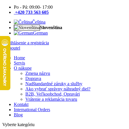
Po - Pá: 09:00- 17:00
+420 733 563 605
Čeština
Slovenština
German
Prihlásenie a registrácia
Home
Servis
O nákupe
Zmena názvu
Doprava
Nadštandardné záruky a služby
Ako vybrať správny náhradný diel?
B2B, Veľkoobchod, Opravári
Vrátenie a reklamácia tovaru
Kontakt
International Orders
Blog
Vyberte kategóriu