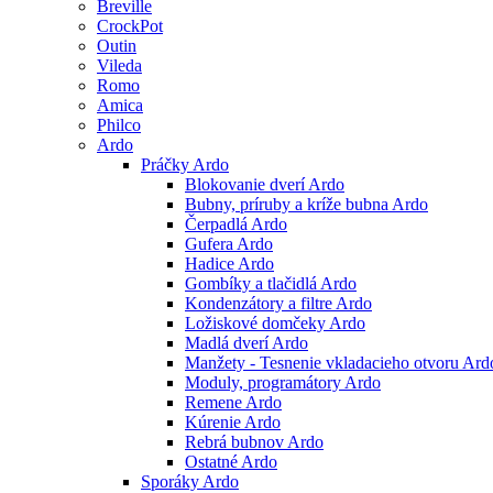
Breville
CrockPot
Outin
Vileda
Romo
Amica
Philco
Ardo
Práčky Ardo
Blokovanie dverí Ardo
Bubny, príruby a kríže bubna Ardo
Čerpadlá Ardo
Gufera Ardo
Hadice Ardo
Gombíky a tlačidlá Ardo
Kondenzátory a filtre Ardo
Ložiskové domčeky Ardo
Madlá dverí Ardo
Manžety - Tesnenie vkladacieho otvoru Ard
Moduly, programátory Ardo
Remene Ardo
Kúrenie Ardo
Rebrá bubnov Ardo
Ostatné Ardo
Sporáky Ardo