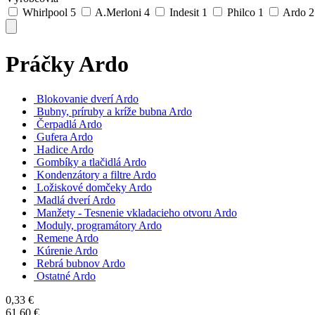
Whirlpool
5
A.Merloni
4
Indesit
1
Philco
1
Ardo
2
Práčky Ardo
Blokovanie dverí Ardo
Bubny, príruby a kríže bubna Ardo
Čerpadlá Ardo
Gufera Ardo
Hadice Ardo
Gombíky a tlačidlá Ardo
Kondenzátory a filtre Ardo
Ložiskové domčeky Ardo
Madlá dverí Ardo
Manžety - Tesnenie vkladacieho otvoru Ardo
Moduly, programátory Ardo
Remene Ardo
Kúrenie Ardo
Rebrá bubnov Ardo
Ostatné Ardo
0,33
€
61,60
€