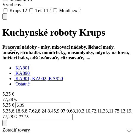
Výrobcovia
Krups
12
Tefal
12
Moulinex
2
Kuchynské roboty Krups
Pracovní nádoby - mísy, mixovací nádoby, šlehací metly,
unašeče, struhadla, minidrtičky, masomlýnky, mlýnky na kávu,
hnětací háky, odšťavňovače, citrusovače,.....
KA801
KA890
KA901, KA902, KA950
Ostatné
5,35
€
77,28
€
5,35
€
5.35,6.18,6.8,7.62,8.24,8.45,9.07,9.68,10.3,10.72,11.33,11.75,13.19
77,28
€
Zoradiť tovary