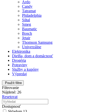
Ardo
Candy
Tatramat
Philadelphia
Siltal
Smeg
Baumatic
Bosch
Jetair
Thomson Samsung
Univerzálne
Elektronika
Dielňa, dom a domácnosť
Drogéria
Potraviny
Služby a kupóny
Výpredaj
Použít filtre
Filtrovanie
Nájdené: 26
Resetovat
Dostupnosť
Skladom
13