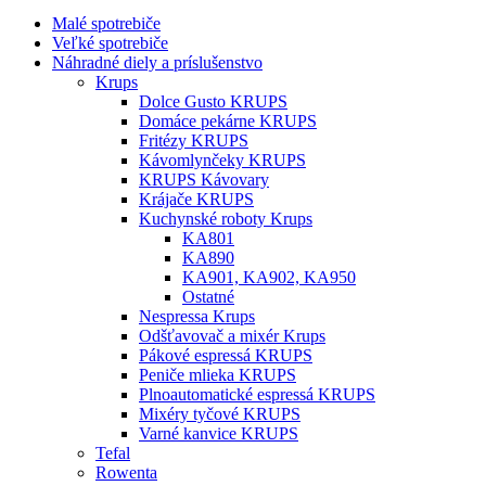
Malé spotrebiče
Veľké spotrebiče
Náhradné diely a príslušenstvo
Krups
Dolce Gusto KRUPS
Domáce pekárne KRUPS
Fritézy KRUPS
Kávomlynčeky KRUPS
KRUPS Kávovary
Krájače KRUPS
Kuchynské roboty Krups
KA801
KA890
KA901, KA902, KA950
Ostatné
Nespressa Krups
Odšťavovač a mixér Krups
Pákové espressá KRUPS
Peniče mlieka KRUPS
Plnoautomatické espressá KRUPS
Mixéry tyčové KRUPS
Varné kanvice KRUPS
Tefal
Rowenta