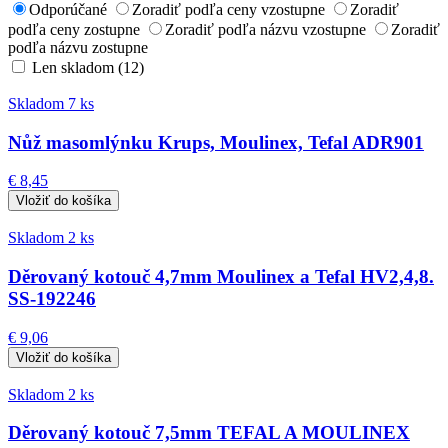
Odporúčané
Zoradiť podľa ceny vzostupne
Zoradiť
podľa ceny zostupne
Zoradiť podľa názvu vzostupne
Zoradiť
podľa názvu zostupne
Len skladom (12)
Skladom 7 ks
Nůž masomlýnku Krups, Moulinex, Tefal ADR901
€ 8,45
Skladom 2 ks
Děrovaný kotouč 4,7mm Moulinex a Tefal HV2,4,8.
SS-192246
€ 9,06
Skladom 2 ks
Děrovaný kotouč 7,5mm TEFAL A MOULINEX