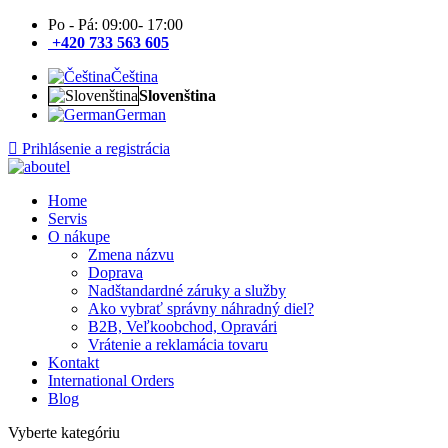
Po - Pá: 09:00- 17:00
+420 733 563 605
Čeština
Slovenština
German
Prihlásenie a registrácia
Home
Servis
O nákupe
Zmena názvu
Doprava
Nadštandardné záruky a služby
Ako vybrať správny náhradný diel?
B2B, Veľkoobchod, Opravári
Vrátenie a reklamácia tovaru
Kontakt
International Orders
Blog
Vyberte kategóriu