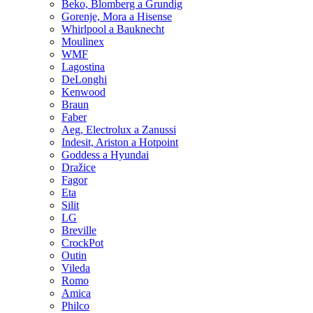
Beko, Blomberg a Grundig
Gorenje, Mora a Hisense
Whirlpool a Bauknecht
Moulinex
WMF
Lagostina
DeLonghi
Kenwood
Braun
Faber
Aeg, Electrolux a Zanussi
Indesit, Ariston a Hotpoint
Goddess a Hyundai
Dražice
Fagor
Eta
Silit
LG
Breville
CrockPot
Outin
Vileda
Romo
Amica
Philco