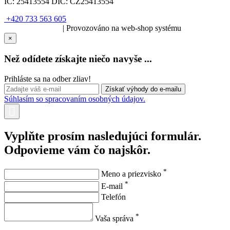
IČ:
25413554
DIČ:
CZ25413554
+420 733 563 605
SOLARIS.media
| Provozováno na web-shop systému
×
Než odídete získajte niečo navyše ...
Prihláste sa na odber zliav!
Súhlasím so spracovaním osobných údajov.
Vyplňte prosím nasledujúci formulár.
Odpovieme vám čo najskôr.
*
Meno a priezvisko
*
E-mail
Telefón
*
Vaša správa