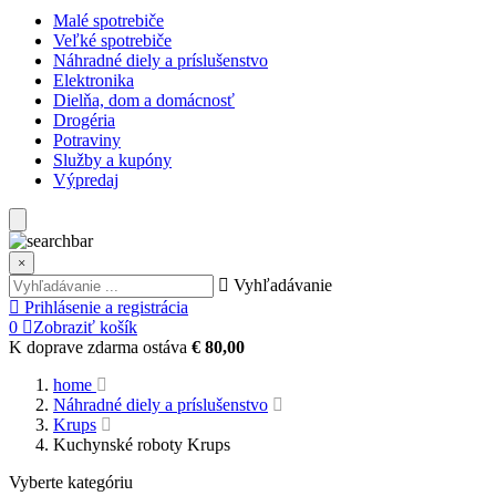
Malé spotrebiče
Veľké spotrebiče
Náhradné diely a príslušenstvo
Elektronika
Dielňa, dom a domácnosť
Drogéria
Potraviny
Služby a kupóny
Výpredaj
×
Vyhľadávanie
Prihlásenie a registrácia
0
Zobraziť košík
K doprave zdarma ostáva
€ 80,00
home
Náhradné diely a príslušenstvo
Krups
Kuchynské roboty Krups
Vyberte kategóriu