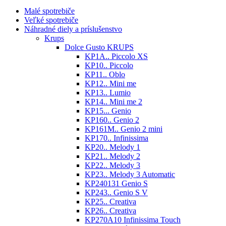
Malé spotrebiče
Veľké spotrebiče
Náhradné diely a príslušenstvo
Krups
Dolce Gusto KRUPS
KP1A.. Piccolo XS
KP10.. Piccolo
KP11.. Oblo
KP12.. Mini me
KP13.. Lumio
KP14.. Mini me 2
KP15... Genio
KP160.. Genio 2
KP161M.. Genio 2 mini
KP170.. Infinissima
KP20.. Melody 1
KP21.. Melody 2
KP22.. Melody 3
KP23.. Melody 3 Automatic
KP240131 Genio S
KP243.. Genio S V
KP25.. Creativa
KP26.. Creativa
KP270A10 Infinissima Touch