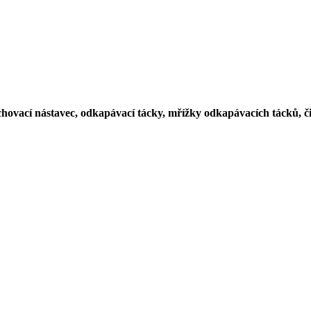
ovací nástavec, odkapávací tácky, mřížky odkapávacích tácků, čist