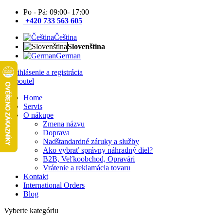
Po - Pá: 09:00- 17:00
+420 733 563 605
Čeština
Slovenština
German
Prihlásenie a registrácia
Home
Servis
O nákupe
Zmena názvu
Doprava
Nadštandardné záruky a služby
Ako vybrať správny náhradný diel?
B2B, Veľkoobchod, Opravári
Vrátenie a reklamácia tovaru
Kontakt
International Orders
Blog
Vyberte kategóriu