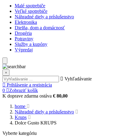
Malé spotrebiče
Veľké spotrebiče
Náhradné diely a príslušenstvo
Elektronika
Dielňa, dom a domácnosť
Drogéria
Potraviny
Služby a kupóny
Výpredaj
×
Vyhľadávanie
Prihlásenie a registrácia
0
Zobraziť košík
K doprave zdarma ostáva
€ 80,00
home
Náhradné diely a príslušenstvo
Krups
Dolce Gusto KRUPS
Vyberte kategóriu