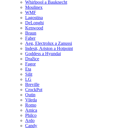
Whirlpool a Bauknecht
Moulinex
WMF
Lagostina
DeLonghi
Kenwood
Braun
Faber
Aeg, Electrolux a Zanussi
Indesit, Ariston a Hotpoint
Goddess a Hyundai
Dražice
Fagor
Eta
Silit
LG
Breville
CrockPot
Outin
Vileda
Romo
Amica
Philco
Ardo
Candy