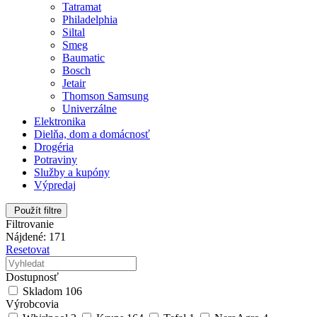
Tatramat
Philadelphia
Siltal
Smeg
Baumatic
Bosch
Jetair
Thomson Samsung
Univerzálne
Elektronika
Dielňa, dom a domácnosť
Drogéria
Potraviny
Služby a kupóny
Výpredaj
Použít filtre
Filtrovanie
Nájdené: 171
Resetovat
Dostupnosť
Skladom
106
Výrobcovia