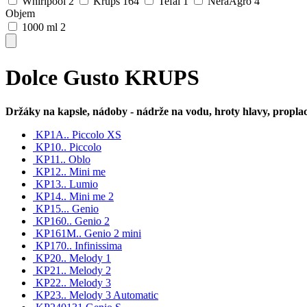
Whirlpool
2
Krups
164
Tefal
1
NeraAgro
4
Objem
1000 ml
2
Dolce Gusto KRUPS
Držáky na kapsle, nádoby - nádrže na vodu, hroty hlavy, proplach
KP1A.. Piccolo XS
KP10.. Piccolo
KP11.. Oblo
KP12.. Mini me
KP13.. Lumio
KP14.. Mini me 2
KP15... Genio
KP160.. Genio 2
KP161M.. Genio 2 mini
KP170.. Infinissima
KP20.. Melody 1
KP21.. Melody 2
KP22.. Melody 3
KP23.. Melody 3 Automatic