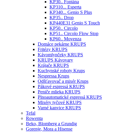
KP30.. Fontána
KP310... Esperta
KP340... Genio S Plus
KP35.. Drop
KP440E31 Genio S Touch
KP50.. Circolo
KP51.. Circolo Flow Stop
KP60.. Movenza
Domáce pekárne KRUPS
Fritézy KRUPS
Kávomlynčeky KRUPS
KRUPS Kávovary
Krájače KRUPS
Kuchynské roboty Krups
Nespressa Krups
Odšťavovač a mixér Krups
Pákové espressá KRUPS
Peniče mlieka KRUPS
Plnoautomatické espressá KRUPS
Mixéry tyčové KRUPS
Varné kanvice KRUPS
Tefal
Rowenta
Beko, Blomberg a Grundig
Gorenje, Mora a Hisense