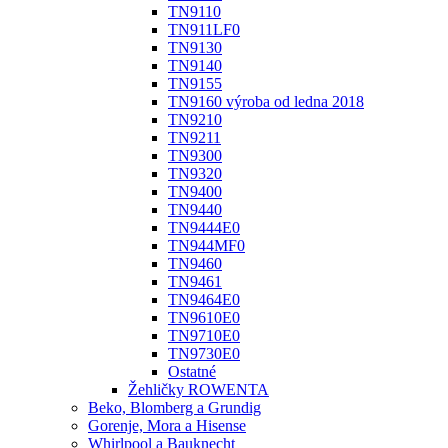
TN9110
TN911LF0
TN9130
TN9140
TN9155
TN9160 výroba od ledna 2018
TN9210
TN9211
TN9300
TN9320
TN9400
TN9440
TN9444E0
TN944MF0
TN9460
TN9461
TN9464E0
TN9610E0
TN9710E0
TN9730E0
Ostatné
Žehličky ROWENTA
Beko, Blomberg a Grundig
Gorenje, Mora a Hisense
Whirlpool a Bauknecht