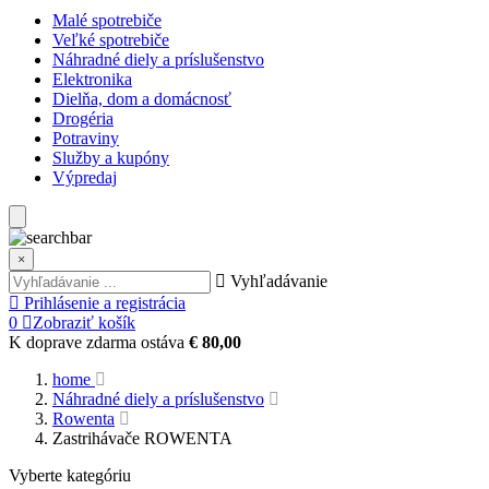
Malé spotrebiče
Veľké spotrebiče
Náhradné diely a príslušenstvo
Elektronika
Dielňa, dom a domácnosť
Drogéria
Potraviny
Služby a kupóny
Výpredaj
×
Vyhľadávanie
Prihlásenie a registrácia
0
Zobraziť košík
K doprave zdarma ostáva
€ 80,00
home
Náhradné diely a príslušenstvo
Rowenta
Zastrihávače ROWENTA
Vyberte kategóriu