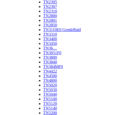
TN2305
TN2307
TN2310
TN2800
TN2801
TN2850
TN3110E0 GentleBald
TN3310
TN3400
TN3450
TN36....
TN3651F0
TN3800
TN3840
TN384MF0
TN4422
TN4500
TN4800
TN5020
TN5030
TN5040
TN5100
TN5120
TN5140
TN5200