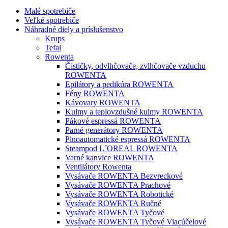
Malé spotrebiče
Veľké spotrebiče
Náhradné diely a príslušenstvo
Krups
Tefal
Rowenta
Čističky, odvlhčovače, zvlhčovače vzduchu
ROWENTA
Epilátory a pedikúra ROWENTA
Fény ROWENTA
Kávovary ROWENTA
Kulmy a teplovzdušné kulmy ROWENTA
Pákové espressá ROWENTA
Parné generátory ROWENTA
Plnoautomatické espressá ROWENTA
Steampod L´OREAL ROWENTA
Varné kanvice ROWENTA
Ventilátory Rowenta
Vysávače ROWENTA Bezvreckové
Vysávače ROWENTA Prachové
Vysávače ROWENTA Robotické
Vysávače ROWENTA Ručné
Vysávače ROWENTA Tyčové
Vysávače ROWENTA Tyčové Viacúčelové