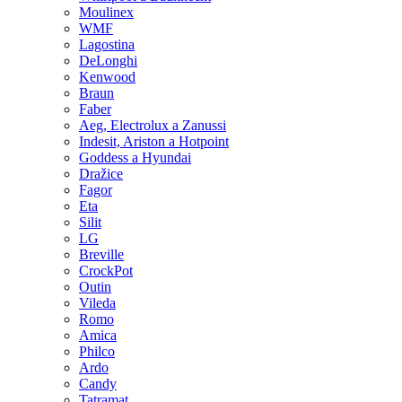
Moulinex
WMF
Lagostina
DeLonghi
Kenwood
Braun
Faber
Aeg, Electrolux a Zanussi
Indesit, Ariston a Hotpoint
Goddess a Hyundai
Dražice
Fagor
Eta
Silit
LG
Breville
CrockPot
Outin
Vileda
Romo
Amica
Philco
Ardo
Candy
Tatramat