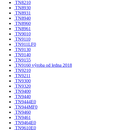
TN8210
TN8930
TN8931
TN8940
TN8960
TN8961
TN9010
TN9110
TN911LF0
TN9130
TN9140
TN9155
TN9160 výroba od ledna 2018
TN9210
TN9211
TN9300
TN9320
TN9400
TN9440
TN9444E0
TN944MF0
TN9460
TN9461
TN9464E0
TN9610E0