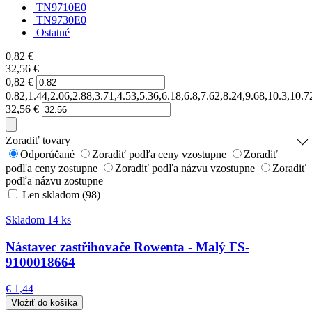
TN9710E0
TN9730E0
Ostatné
0,82
€
32,56
€
0,82
€
0.82,1.44,2.06,2.88,3.71,4.53,5.36,6.18,6.8,7.62,8.24,9.68,10.3,10.
32,56
€
Zoradiť tovary
Odporúčané
Zoradiť podľa ceny vzostupne
Zoradiť
podľa ceny zostupne
Zoradiť podľa názvu vzostupne
Zoradiť
podľa názvu zostupne
Len skladom (98)
Skladom 14 ks
Nástavec zastřihovače Rowenta - Malý FS-
9100018664
€ 1,44