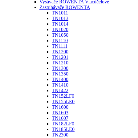
Vysávače ROWENTA Viacúčelové
Zastrihávače ROWENTA
TN1011
TN1013
TN1014
TN1020
TN1050
TN1110
TN1111
TN1200
TN1201
TN1210
TN1300
TN1350
TN1400
TN1410
TN1422
TN152LF0
TN155LE0
TN1600
TN1603
TN1607
TN182LF0
TN185LE0
TN2300