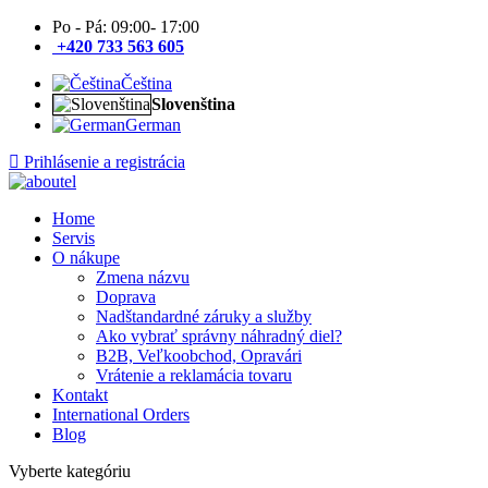
Po - Pá: 09:00- 17:00
+420 733 563 605
Čeština
Slovenština
German
Prihlásenie a registrácia
Home
Servis
O nákupe
Zmena názvu
Doprava
Nadštandardné záruky a služby
Ako vybrať správny náhradný diel?
B2B, Veľkoobchod, Opravári
Vrátenie a reklamácia tovaru
Kontakt
International Orders
Blog
Vyberte kategóriu