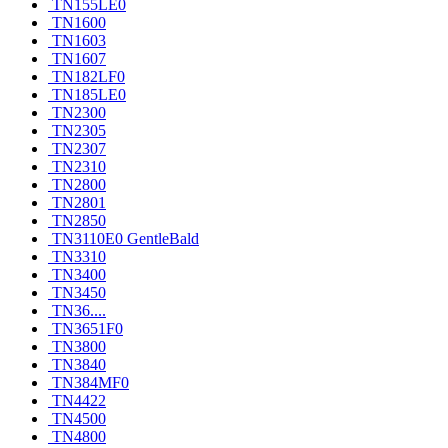
TN155LE0
TN1600
TN1603
TN1607
TN182LF0
TN185LE0
TN2300
TN2305
TN2307
TN2310
TN2800
TN2801
TN2850
TN3110E0 GentleBald
TN3310
TN3400
TN3450
TN36....
TN3651F0
TN3800
TN3840
TN384MF0
TN4422
TN4500
TN4800