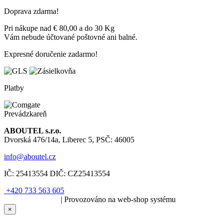
Doprava zdarma!
Pri nákupe nad € 80,00 a do 30 Kg
Vám nebude účtované poštovné ani balné.
Expresné doručenie zadarmo!
Platby
Prevádzkareň
ABOUTEL s.r.o.
Dvorská 476/14a, Liberec 5, PSČ: 46005
info@aboutel.cz
IČ:
25413554
DIČ:
CZ25413554
+420 733 563 605
SOLARIS.media
| Provozováno na web-shop systému
×