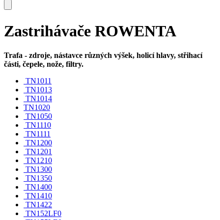
Zastrihávače ROWENTA
Trafa - zdroje, nástavce různých výšek, holicí hlavy, střihací
části, čepele, nože, filtry.
TN1011
TN1013
TN1014
TN1020
TN1050
TN1110
TN1111
TN1200
TN1201
TN1210
TN1300
TN1350
TN1400
TN1410
TN1422
TN152LF0