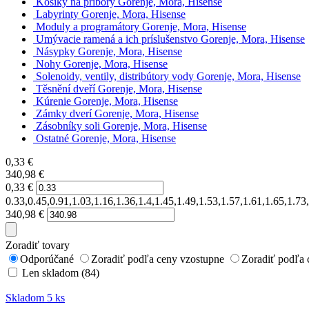
Košíky na príbory Gorenje, Mora, Hisense
Labyrinty Gorenje, Mora, Hisense
Moduly a programátory Gorenje, Mora, Hisense
Umývacie ramená a ich príslušenstvo Gorenje, Mora, Hisense
Násypky Gorenje, Mora, Hisense
Nohy Gorenje, Mora, Hisense
Solenoidy, ventily, distribútory vody Gorenje, Mora, Hisense
Těsnění dveří Gorenje, Mora, Hisense
Kúrenie Gorenje, Mora, Hisense
Zámky dverí Gorenje, Mora, Hisense
Zásobníky soli Gorenje, Mora, Hisense
Ostatné Gorenje, Mora, Hisense
0,33
€
340,98
€
0,33
€
0.33,0.45,0.91,1.03,1.16,1.36,1.4,1.45,1.49,1.53,1.57,1.61,1.65,1.
340,98
€
Zoradiť tovary
Odporúčané
Zoradiť podľa ceny vzostupne
Zoradiť podľa 
Len skladom (84)
Skladom 5 ks