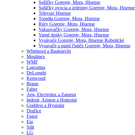
Sušičky Gorenje, Mora, Hisense
Sušičky ovocia a zeleniny Gorenje, Mora, Hisense
Televize Hisense
Topidla Gorenje, Mora, Hisense
Rúry Gorenje, Mora, Hisense
Vakuovačky Gorenje, Mora, Hisense
Varné dosky Gorenje, Mora, Hisense
Vysávače Gorenje, Mora, Hisense Robotické
Vysavače a parní čističe Gorenje, Mora, Hisense
Whirlpool a Bauknecht
Moulinex
WMF
Lagostina
DeLonghi
Kenwood
Braun
Faber
Aeg, Electrolux a Zanussi
Indesit, Ariston a Hotpoint
Goddess a Hyundai
Dražice
Fagor
Eta
Silit
LG