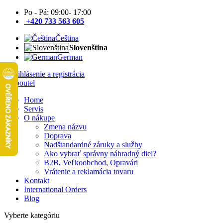
Po - Pá: 09:00- 17:00
+420 733 563 605
Čeština
Slovenština
German
Prihlásenie a registrácia
Home
Servis
O nákupe
Zmena názvu
Doprava
Nadštandardné záruky a služby
Ako vybrať správny náhradný diel?
B2B, Veľkoobchod, Opravári
Vrátenie a reklamácia tovaru
Kontakt
International Orders
Blog
Vyberte kategóriu