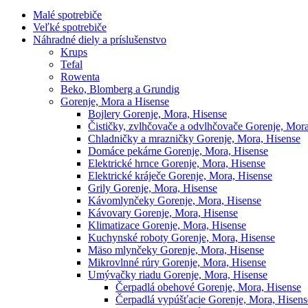
Malé spotrebiče
Veľké spotrebiče
Náhradné diely a príslušenstvo
Krups
Tefal
Rowenta
Beko, Blomberg a Grundig
Gorenje, Mora a Hisense
Bojlery Gorenje, Mora, Hisense
Čističky, zvlhčovače a odvlhčovače Gorenje, Mora
Chladničky a mrazničky Gorenje, Mora, Hisense
Domáce pekárne Gorenje, Mora, Hisense
Elektrické hrnce Gorenje, Mora, Hisense
Elektrické kráječe Gorenje, Mora, Hisense
Grily Gorenje, Mora, Hisense
Kávomlynčeky Gorenje, Mora, Hisense
Kávovary Gorenje, Mora, Hisense
Klimatizace Gorenje, Mora, Hisense
Kuchynské roboty Gorenje, Mora, Hisense
Mäso mlynčeky Gorenje, Mora, Hisense
Mikrovlnné rúry Gorenje, Mora, Hisense
Umývačky riadu Gorenje, Mora, Hisense
Čerpadlá obehové Gorenje, Mora, Hisense
Čerpadlá vypúšťacie Gorenje, Mora, Hisens