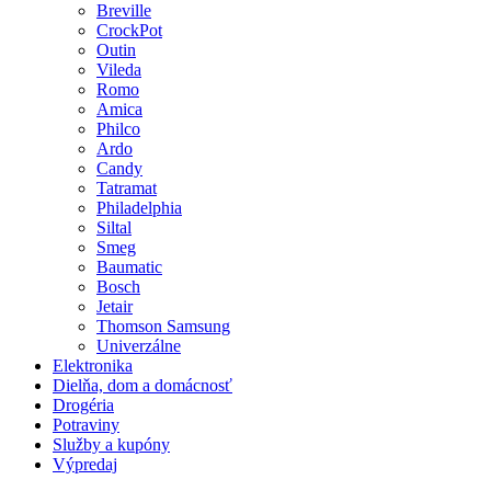
Breville
CrockPot
Outin
Vileda
Romo
Amica
Philco
Ardo
Candy
Tatramat
Philadelphia
Siltal
Smeg
Baumatic
Bosch
Jetair
Thomson Samsung
Univerzálne
Elektronika
Dielňa, dom a domácnosť
Drogéria
Potraviny
Služby a kupóny
Výpredaj