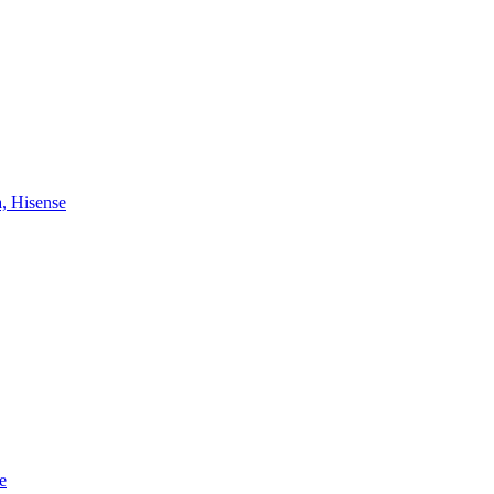
, Hisense
e