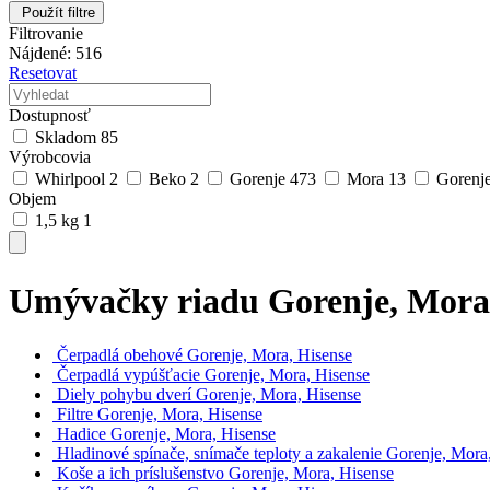
Použít filtre
Filtrovanie
Nájdené: 516
Resetovat
Dostupnosť
Skladom
85
Výrobcovia
Whirlpool
2
Beko
2
Gorenje
473
Mora
13
Gorenj
Objem
1,5 kg
1
Umývačky riadu Gorenje, Mora,
Čerpadlá obehové Gorenje, Mora, Hisense
Čerpadlá vypúšťacie Gorenje, Mora, Hisense
Diely pohybu dverí Gorenje, Mora, Hisense
Filtre Gorenje, Mora, Hisense
Hadice Gorenje, Mora, Hisense
Hladinové spínače, snímače teploty a zakalenie Gorenje, Mora
Koše a ich príslušenstvo Gorenje, Mora, Hisense