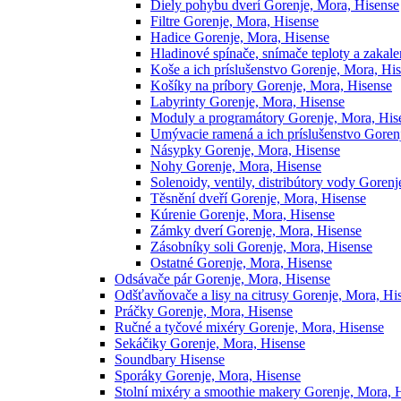
Diely pohybu dverí Gorenje, Mora, Hisense
Filtre Gorenje, Mora, Hisense
Hadice Gorenje, Mora, Hisense
Hladinové spínače, snímače teploty a zakal
Koše a ich príslušenstvo Gorenje, Mora, Hi
Košíky na príbory Gorenje, Mora, Hisense
Labyrinty Gorenje, Mora, Hisense
Moduly a programátory Gorenje, Mora, His
Umývacie ramená a ich príslušenstvo Goren
Násypky Gorenje, Mora, Hisense
Nohy Gorenje, Mora, Hisense
Solenoidy, ventily, distribútory vody Goren
Těsnění dveří Gorenje, Mora, Hisense
Kúrenie Gorenje, Mora, Hisense
Zámky dverí Gorenje, Mora, Hisense
Zásobníky soli Gorenje, Mora, Hisense
Ostatné Gorenje, Mora, Hisense
Odsávače pár Gorenje, Mora, Hisense
Odšťavňovače a lisy na citrusy Gorenje, Mora, Hi
Práčky Gorenje, Mora, Hisense
Ručné a tyčové mixéry Gorenje, Mora, Hisense
Sekáčiky Gorenje, Mora, Hisense
Soundbary Hisense
Sporáky Gorenje, Mora, Hisense
Stolní mixéry a smoothie makery Gorenje, Mora, 