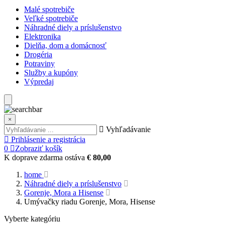
Malé spotrebiče
Veľké spotrebiče
Náhradné diely a príslušenstvo
Elektronika
Dielňa, dom a domácnosť
Drogéria
Potraviny
Služby a kupóny
Výpredaj
×
Vyhľadávanie
Prihlásenie a registrácia
0
Zobraziť košík
K doprave zdarma ostáva
€ 80,00
home
Náhradné diely a príslušenstvo
Gorenje, Mora a Hisense
Umývačky riadu Gorenje, Mora, Hisense
Vyberte kategóriu