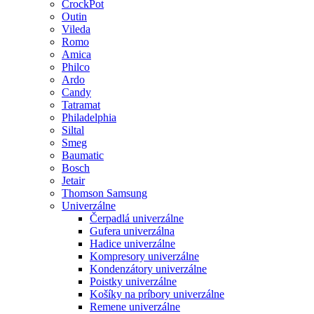
CrockPot
Outin
Vileda
Romo
Amica
Philco
Ardo
Candy
Tatramat
Philadelphia
Siltal
Smeg
Baumatic
Bosch
Jetair
Thomson Samsung
Univerzálne
Čerpadlá univerzálne
Gufera univerzálna
Hadice univerzálne
Kompresory univerzálne
Kondenzátory univerzálne
Poistky univerzálne
Košíky na príbory univerzálne
Remene univerzálne