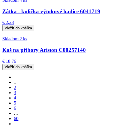
Skladom 4 ks
Zátka - kulička výtokové hadice 6041719
€ 2,23
Skladom 2 ks
Koš na příbory Ariston C00257140
€ 18,76
1
2
3
4
5
6
…
60