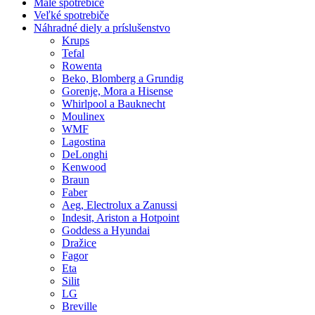
Malé spotrebiče
Veľké spotrebiče
Náhradné diely a príslušenstvo
Krups
Tefal
Rowenta
Beko, Blomberg a Grundig
Gorenje, Mora a Hisense
Whirlpool a Bauknecht
Moulinex
WMF
Lagostina
DeLonghi
Kenwood
Braun
Faber
Aeg, Electrolux a Zanussi
Indesit, Ariston a Hotpoint
Goddess a Hyundai
Dražice
Fagor
Eta
Silit
LG
Breville