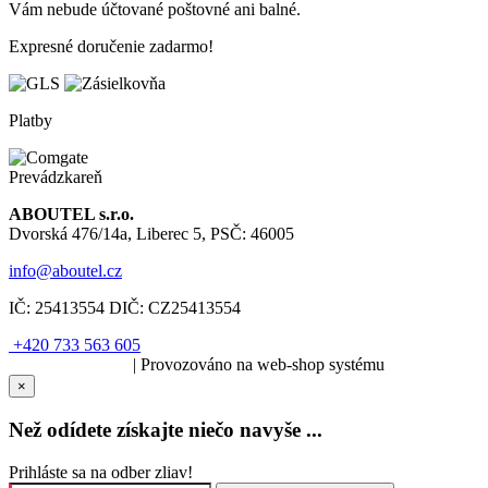
Vám nebude účtované poštovné ani balné.
Expresné doručenie zadarmo!
Platby
Prevádzkareň
ABOUTEL s.r.o.
Dvorská 476/14a, Liberec 5, PSČ: 46005
info@aboutel.cz
IČ:
25413554
DIČ:
CZ25413554
+420 733 563 605
SOLARIS.media
| Provozováno na web-shop systému
×
Než odídete získajte niečo navyše ...
Prihláste sa na odber zliav!