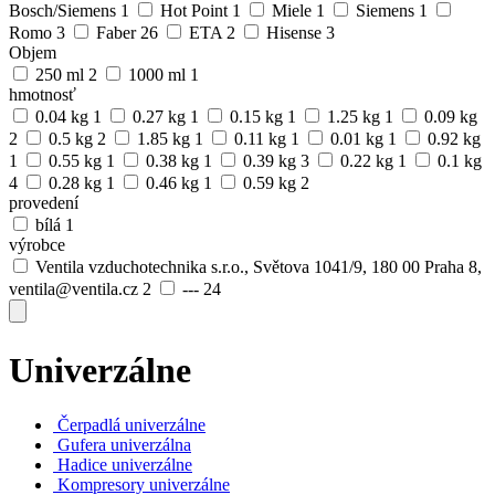
Bosch/Siemens
1
Hot Point
1
Miele
1
Siemens
1
Romo
3
Faber
26
ETA
2
Hisense
3
Objem
250 ml
2
1000 ml
1
hmotnosť
0.04 kg
1
0.27 kg
1
0.15 kg
1
1.25 kg
1
0.09 kg
2
0.5 kg
2
1.85 kg
1
0.11 kg
1
0.01 kg
1
0.92 kg
1
0.55 kg
1
0.38 kg
1
0.39 kg
3
0.22 kg
1
0.1 kg
4
0.28 kg
1
0.46 kg
1
0.59 kg
2
provedení
bílá
1
výrobce
Ventila vzduchotechnika s.r.o., Světova 1041/9, 180 00 Praha 8,
ventila@ventila.cz
2
---
24
Univerzálne
Čerpadlá univerzálne
Gufera univerzálna
Hadice univerzálne
Kompresory univerzálne