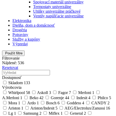
Spojovací materiál univerzálny
Termostaty univerzálne
Uhlíky univerzálne práčkové
Ventily napúšťacie univerzálne
Elektronika
Dielňa, dom a domácnosť
Drogéria
Potraviny
Služby a kupóny
Výpredaj
Použít filtre
Filtrovanie
Nájdené: 536
Resetovat
Dostupnosť
Skladom
133
Výrobcovia
Whirlpool
58
Askoll
3
Fagor
7
Merloni
1
A.Merloni
1
Beko
42
Gorenje
44
Indesit
4
Philco
5
Mora
1
Ardo
1
Bosch
6
Goddess
4
CANDY
2
Ariston
1
Ariston/Indesit
5
AEG/Electrolux/Zanussi
16
Lg
1
Samsung
2
Miflex
1
General
2