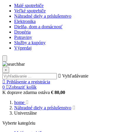
Malé spotrebiče
Veľké spotrebiče
Náhradné diely a príslušenstvo
Elektronika
Dielňa, dom a domácnosť
Drogéria
Potraviny
Služby a kupóny
Výpredaj
×
Vyhľadávanie
Prihlásenie a registrácia
0
Zobraziť košík
K doprave zdarma ostáva
€ 80,00
home
Náhradné diely a príslušenstvo
Univerzálne
Vyberte kategóriu