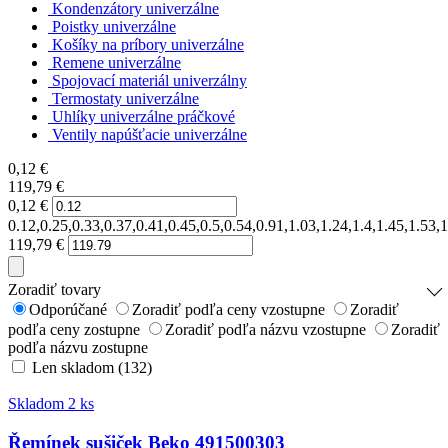
Kondenzátory univerzálne
Poistky univerzálne
Košíky na príbory univerzálne
Remene univerzálne
Spojovací materiál univerzálny
Termostaty univerzálne
Uhlíky univerzálne práčkové
Ventily napúšťacie univerzálne
0,12
€
119,79
€
0,12
€
0.12,0.25,0.33,0.37,0.41,0.45,0.5,0.54,0.91,1.03,1.24,1.4,1.45,1.53
119,79
€
Zoradiť tovary
Odporúčané
Zoradiť podľa ceny vzostupne
Zoradiť
podľa ceny zostupne
Zoradiť podľa názvu vzostupne
Zoradiť
podľa názvu zostupne
Len skladom (132)
Skladom 2 ks
Řemínek sušiček Beko 491500303