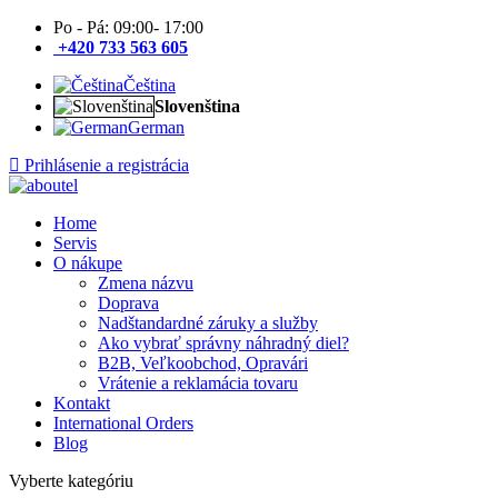
Po - Pá: 09:00- 17:00
+420 733 563 605
Čeština
Slovenština
German
Prihlásenie a registrácia
Home
Servis
O nákupe
Zmena názvu
Doprava
Nadštandardné záruky a služby
Ako vybrať správny náhradný diel?
B2B, Veľkoobchod, Opravári
Vrátenie a reklamácia tovaru
Kontakt
International Orders
Blog
Vyberte kategóriu