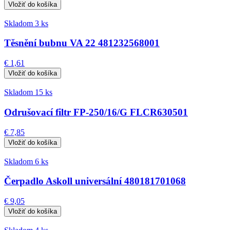
Skladom 3 ks
Těsnění bubnu VA 22 481232568001
€ 1,61
Skladom 15 ks
Odrušovací filtr FP-250/16/G FLCR630501
€ 7,85
Skladom 6 ks
Čerpadlo Askoll universální 480181701068
€ 9,05