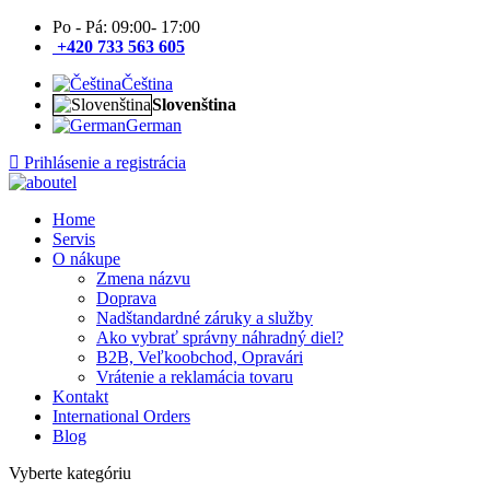
Po - Pá: 09:00- 17:00
+420 733 563 605
Čeština
Slovenština
German
Prihlásenie a registrácia
Home
Servis
O nákupe
Zmena názvu
Doprava
Nadštandardné záruky a služby
Ako vybrať správny náhradný diel?
B2B, Veľkoobchod, Opravári
Vrátenie a reklamácia tovaru
Kontakt
International Orders
Blog
Vyberte kategóriu