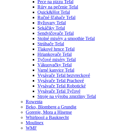
Pece na pizzu Tefal
Rúry na pečenie Tefal
Quick&Hot Tefal
Ručné šľahače Tefal
Ryžovary Tefal
Sekáčiky Tefal
Sendvičovače Tefal
Stolné mixéry a smoothie Tefal
Strúhače Tefal
Tlakové hrnce Tefal
Hriankovače Tefal
Tyčové mixéry Tefal
Vákuovačky Tefal
Varné kanvice Tefal
Vysávače Tefal bezvreckové
Vysávače Tefal Prachové
Vysávače Tefal Robotické
Vysávače Tefal Tyčové
Stroje na výrobu zmrzliny Tefal
Rowenta
Beko, Blomberg a Grundig
Gorenje, Mora a Hisense
Whirlpool a Bauknecht
Moulinex
WMF