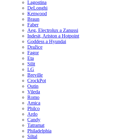
Lagostina
DeLonghi
Kenwood
Braun
Faber
Aeg, Electrolux a Zanussi
Indesit, Ariston a Hotpoint
Goddess a Hyundai
Dražice
Fagor
Eta
Silit
LG
Breville
CrockPot
Outin
Vileda
Romo
Amica
Philco
Ardo
Candy
Tatramat
Philadelphia
Siltal