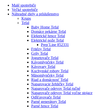
Malé spotrebiče
Veľké spotrebiče
Náhradné diely a príslušenstvo
Krups
Tefal
Baby Home Tefal
Domáce pekárne Tefal
Elektrické hrnce Tefal
Elektrické nože Tefal
Prep´Line 852331
Fritézy Tefal
Grily Tefal
Jogurtovače Tefal
Kávomlynčeky Tefal
Kávovary Tefal
Kuchynské roboty Tefal
Mäsomlynčeky Tefal
Riad a domácnosť Tefal
Naparovacie žehličky Tefal
Naparovače odevov Tefal ručné
Naparovače odevov Tefal voľne stojace
Odšťavovače Tefal
Parné generátory Tefal
Parné hrnce Tefal