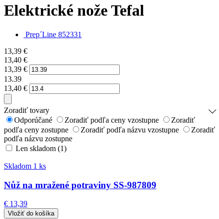
Elektrické nože Tefal
Prep´Line 852331
13,39
€
13,40
€
13,39
€
13.39
13,40
€
Zoradiť tovary
Odporúčané
Zoradiť podľa ceny vzostupne
Zoradiť
podľa ceny zostupne
Zoradiť podľa názvu vzostupne
Zoradiť
podľa názvu zostupne
Len skladom (1)
Skladom 1 ks
Nůž na mražené potraviny SS-987809
€ 13,39