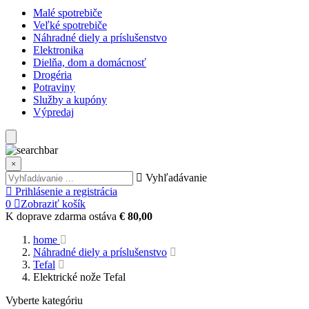
Malé spotrebiče
Veľké spotrebiče
Náhradné diely a príslušenstvo
Elektronika
Dielňa, dom a domácnosť
Drogéria
Potraviny
Služby a kupóny
Výpredaj
×
Vyhľadávanie
Prihlásenie a registrácia
0
Zobraziť košík
K doprave zdarma ostáva
€ 80,00
home
Náhradné diely a príslušenstvo
Tefal
Elektrické nože Tefal
Vyberte kategóriu