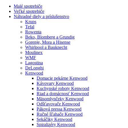
Malé spotrebiče
Veľké spotrebiče
Náhradné diely a príslušenstvo
Krups
Tefal
Rowenta
Beko, Blomberg a Grundig
Gorenje, Mora a Hisense
Whirlpool a Bauknecht
Moulinex
WMF
Lagostina
DeLonghi
Kenwood
Domacie pekárne Kenwood
Kávovary Kenwood
Kuchynské roboty Kenwood
Riad a domácnosť Kenwood
Mäsomlynčeky Kenwood
Odšťavovače Kenwood
Páková pressa Kenwood
Ručné šľahače Kenwood
Sekáčiky Kenwood
Spiralizéry Kenwood