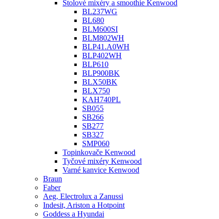
Stolové mixéry a smoothie Kenwood
BL237WG
BL680
BLM600SI
BLM802WH
BLP41.A0WH
BLP402WH
BLP610
BLP900BK
BLX50BK
BLX750
KAH740PL
SB055
SB266
SB277
SB327
SMP060
Topinkovače Kenwood
Tyčové mixéry Kenwood
Varné kanvice Kenwood
Braun
Faber
Aeg, Electrolux a Zanussi
Indesit, Ariston a Hotpoint
Goddess a Hyundai