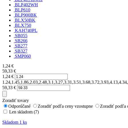
BLP402WH
BLP610
BLP900BK
BLX50BK
BLX750
KAH740PL
SB055
SB266
SB277
SB327
SMP060
1,24
€
59,33
€
1,24
€
1.24,1.45,1.86,2.03,2.48,3.1,3.27,3.31,3.51,3.68,3.72,3.93,4.13,4.3
59,33
€
Zoradiť tovary
Odporúčané
Zoradiť podľa ceny vzostupne
Zoradiť podľa 
Len skladom (7)
Skladom 1 ks