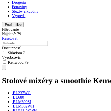
Drogéria
Potraviny
Služby a kupóny
Výpredaj
Použít filtre
Filtrovanie
Nájdené: 79
Resetovat
Dostupnosť
Skladom
7
Výrobcovia
Kenwood
79
Stolové mixéry a smoothie Ken
BL237WG
BL680
BLM600SI
BLM802WH
BLP41.A0WH