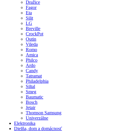
Dražice
Fagor
Eta
Silit
LG
Breville
CrockPot
Outin
Vileda
Romo
Amica
Philco
Ardo
Candy
Tatramat
Philadelphia
Siltal
Smeg
Baumatic
Bosch
Jetair
Thomson Samsung
Univerzálne
Elektronika
Dielňa, dom a domácnosť