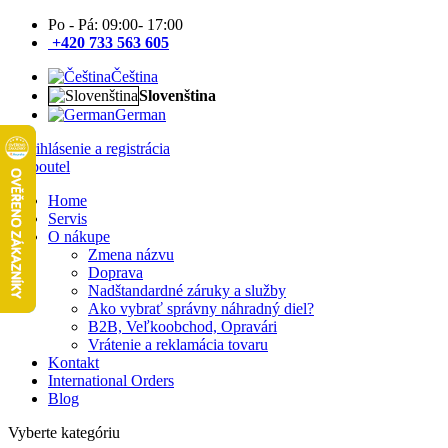
Po - Pá: 09:00- 17:00
+420 733 563 605
Čeština
Slovenština
German
Prihlásenie a registrácia
Home
Servis
O nákupe
Zmena názvu
Doprava
Nadštandardné záruky a služby
Ako vybrať správny náhradný diel?
B2B, Veľkoobchod, Opravári
Vrátenie a reklamácia tovaru
Kontakt
International Orders
Blog
Vyberte kategóriu