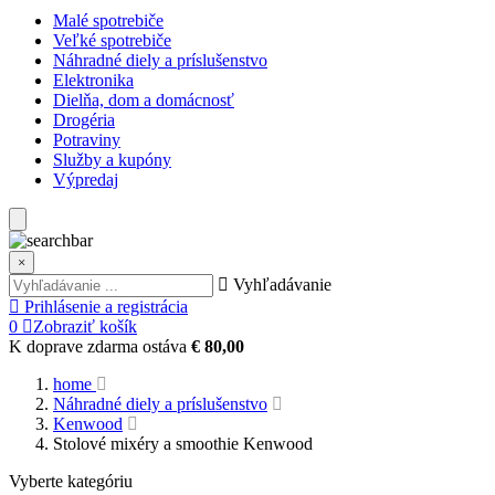
Malé spotrebiče
Veľké spotrebiče
Náhradné diely a príslušenstvo
Elektronika
Dielňa, dom a domácnosť
Drogéria
Potraviny
Služby a kupóny
Výpredaj
×
Vyhľadávanie
Prihlásenie a registrácia
0
Zobraziť košík
K doprave zdarma ostáva
€ 80,00
home
Náhradné diely a príslušenstvo
Kenwood
Stolové mixéry a smoothie Kenwood
Vyberte kategóriu