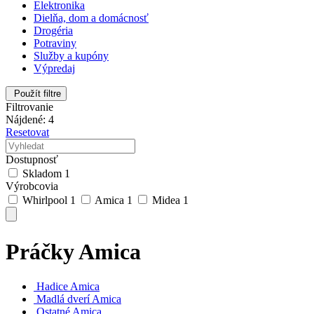
Elektronika
Dielňa, dom a domácnosť
Drogéria
Potraviny
Služby a kupóny
Výpredaj
Použít filtre
Filtrovanie
Nájdené: 4
Resetovat
Dostupnosť
Skladom
1
Výrobcovia
Whirlpool
1
Amica
1
Midea
1
Práčky Amica
Hadice Amica
Madlá dverí Amica
Ostatné Amica