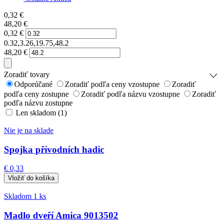
0,32
€
48,20
€
0,32
€
0.32,3.26,19.75,48.2
48,20
€
Zoradiť tovary
Odporúčané
Zoradiť podľa ceny vzostupne
Zoradiť
podľa ceny zostupne
Zoradiť podľa názvu vzostupne
Zoradiť
podľa názvu zostupne
Len skladom (1)
Nie je na sklade
Spojka přívodních hadic
€ 0,33
Skladom 1 ks
Madlo dveří Amica 9013502