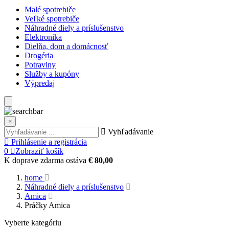
Malé spotrebiče
Veľké spotrebiče
Náhradné diely a príslušenstvo
Elektronika
Dielňa, dom a domácnosť
Drogéria
Potraviny
Služby a kupóny
Výpredaj
×
Vyhľadávanie
Prihlásenie a registrácia
0
Zobraziť košík
K doprave zdarma ostáva
€ 80,00
home
Náhradné diely a príslušenstvo
Amica
Práčky Amica
Vyberte kategóriu