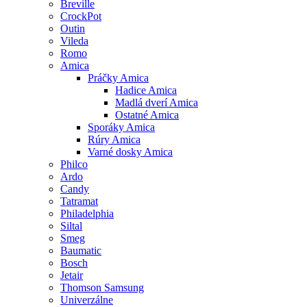
Breville
CrockPot
Outin
Vileda
Romo
Amica
Práčky Amica
Hadice Amica
Madlá dverí Amica
Ostatné Amica
Sporáky Amica
Rúry Amica
Varné dosky Amica
Philco
Ardo
Candy
Tatramat
Philadelphia
Siltal
Smeg
Baumatic
Bosch
Jetair
Thomson Samsung
Univerzálne