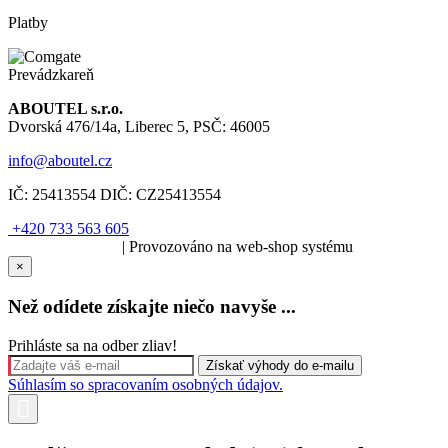
Platby
Prevádzkareň
ABOUTEL s.r.o.
Dvorská 476/14a, Liberec 5, PSČ: 46005
info@aboutel.cz
IČ:
25413554
DIČ:
CZ25413554
+420 733 563 605
SOLARIS.media
| Provozováno na web-shop systému
×
Než odídete získajte niečo navyše ...
Prihláste sa na odber zliav!
Súhlasím so spracovaním osobných údajov.