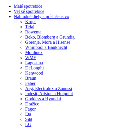
Malé spotrebiče
Veľké spotrebiče
Náhradné diely a príslušenstvo
Krups
Tefal
Rowenta
Beko, Blomberg a Grundig
Gorenje, Mora a Hisense
Whirlpool a Bauknecht
Moulinex
WMF
Lagostina
DeLonghi
Kenwood
Braun
Faber
Aeg, Electrolux a Zanussi
Indesit, Ariston a Hotpoint
Goddess a Hyundai
Dražice
Fagor
Eta
Silit
LG