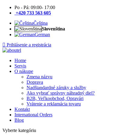
Po - Pá: 09:00- 17:00
+420 733 563 605
Čeština
Slovenština
German
Prihlásenie a registrácia
Home
Servis
O nákupe
Zmena názvu
Doprava
Nadštandardné záruky a služby
Ako vybrať správny náhradný diel?
B2B, Veľkoobchod, Opravári
Vrátenie a reklamácia tovaru
Kontakt
International Orders
Blog
Vyberte kategóriu