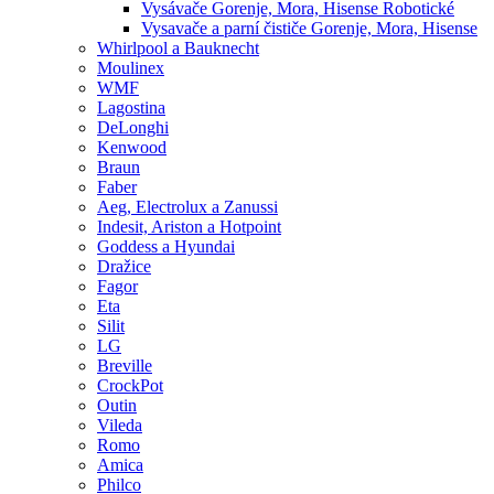
Vysávače Gorenje, Mora, Hisense Robotické
Vysavače a parní čističe Gorenje, Mora, Hisense
Whirlpool a Bauknecht
Moulinex
WMF
Lagostina
DeLonghi
Kenwood
Braun
Faber
Aeg, Electrolux a Zanussi
Indesit, Ariston a Hotpoint
Goddess a Hyundai
Dražice
Fagor
Eta
Silit
LG
Breville
CrockPot
Outin
Vileda
Romo
Amica
Philco