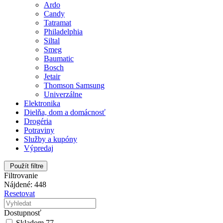
Ardo
Candy
Tatramat
Philadelphia
Siltal
Smeg
Baumatic
Bosch
Jetair
Thomson Samsung
Univerzálne
Elektronika
Dielňa, dom a domácnosť
Drogéria
Potraviny
Služby a kupóny
Výpredaj
Použít filtre
Filtrovanie
Nájdené: 448
Resetovat
Dostupnosť
Skladom
77