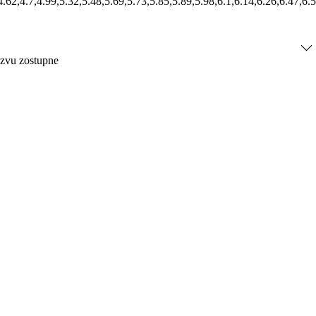
4.57,4.62,4.7,4.99,5.32,5.48,5.69,5.73,5.85,5.89,5.98,6.1,6.14,6.26,
ázvu zostupne