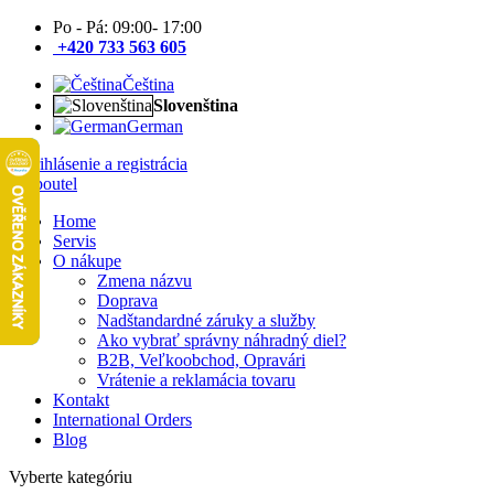
Po - Pá: 09:00- 17:00
+420 733 563 605
Čeština
Slovenština
German
Prihlásenie a registrácia
Home
Servis
O nákupe
Zmena názvu
Doprava
Nadštandardné záruky a služby
Ako vybrať správny náhradný diel?
B2B, Veľkoobchod, Opravári
Vrátenie a reklamácia tovaru
Kontakt
International Orders
Blog
Vyberte kategóriu