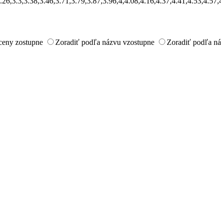
1,3.26,3.3,3.38,3.46,3.71,3.79,3.87,3.96,4,4.08,4.16,4.37,4.41,4.53,
ceny zostupne
Zoradiť podľa názvu vzostupne
Zoradiť podľa n