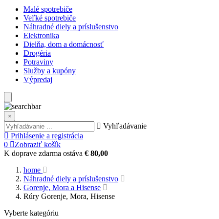
Malé spotrebiče
Veľké spotrebiče
Náhradné diely a príslušenstvo
Elektronika
Dielňa, dom a domácnosť
Drogéria
Potraviny
Služby a kupóny
Výpredaj
×
Vyhľadávanie
Prihlásenie a registrácia
0
Zobraziť košík
K doprave zdarma ostáva
€ 80,00
home
Náhradné diely a príslušenstvo
Gorenje, Mora a Hisense
Rúry Gorenje, Mora, Hisense
Vyberte kategóriu