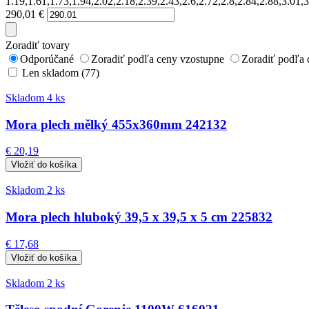
1.19,1.61,1.73,1.94,2.02,2.18,2.39,2.43,2.6,2.72,2.8,2.84,2.88,3.0
290,01
€
Zoradiť tovary
Odporúčané
Zoradiť podľa ceny vzostupne
Zoradiť podľa 
Len skladom (77)
Skladom 4 ks
Mora plech mělký 455x360mm 242132
€ 20,19
Skladom 2 ks
Mora plech hluboký 39,5 x 39,5 x 5 cm 225832
€ 17,68
Skladom 2 ks