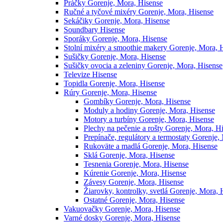
Práčky Gorenje, Mora, Hisense
Ručné a tyčové mixéry Gorenje, Mora, Hisense
Sekáčiky Gorenje, Mora, Hisense
Soundbary Hisense
Sporáky Gorenje, Mora, Hisense
Stolní mixéry a smoothie makery Gorenje, Mora, 
Sušičky Gorenje, Mora, Hisense
Sušičky ovocia a zeleniny Gorenje, Mora, Hisense
Televize Hisense
Topidla Gorenje, Mora, Hisense
Rúry Gorenje, Mora, Hisense
Gombíky Gorenje, Mora, Hisense
Moduly a hodiny Gorenje, Mora, Hisense
Motory a turbíny Gorenje, Mora, Hisense
Plechy na pečenie a rošty Gorenje, Mora, H
Prepínače, regulátory a termostaty Gorenje,
Rukoväte a madlá Gorenje, Mora, Hisense
Sklá Gorenje, Mora, Hisense
Tesnenia Gorenje, Mora, Hisense
Kúrenie Gorenje, Mora, Hisense
Závesy Gorenje, Mora, Hisense
Žiarovky, kontrolky, svetlá Gorenje, Mora, 
Ostatné Gorenje, Mora, Hisense
Vakuovačky Gorenje, Mora, Hisense
Varné dosky Gorenje, Mora, Hisense