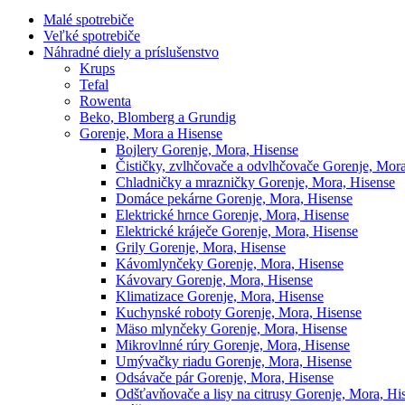
Malé spotrebiče
Veľké spotrebiče
Náhradné diely a príslušenstvo
Krups
Tefal
Rowenta
Beko, Blomberg a Grundig
Gorenje, Mora a Hisense
Bojlery Gorenje, Mora, Hisense
Čističky, zvlhčovače a odvlhčovače Gorenje, Mora
Chladničky a mrazničky Gorenje, Mora, Hisense
Domáce pekárne Gorenje, Mora, Hisense
Elektrické hrnce Gorenje, Mora, Hisense
Elektrické kráječe Gorenje, Mora, Hisense
Grily Gorenje, Mora, Hisense
Kávomlynčeky Gorenje, Mora, Hisense
Kávovary Gorenje, Mora, Hisense
Klimatizace Gorenje, Mora, Hisense
Kuchynské roboty Gorenje, Mora, Hisense
Mäso mlynčeky Gorenje, Mora, Hisense
Mikrovlnné rúry Gorenje, Mora, Hisense
Umývačky riadu Gorenje, Mora, Hisense
Odsávače pár Gorenje, Mora, Hisense
Odšťavňovače a lisy na citrusy Gorenje, Mora, Hi