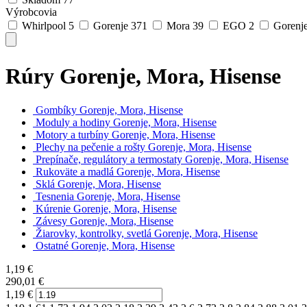
Výrobcovia
Whirlpool
5
Gorenje
371
Mora
39
EGO
2
Gorenj
Rúry Gorenje, Mora, Hisense
Gombíky Gorenje, Mora, Hisense
Moduly a hodiny Gorenje, Mora, Hisense
Motory a turbíny Gorenje, Mora, Hisense
Plechy na pečenie a rošty Gorenje, Mora, Hisense
Prepínače, regulátory a termostaty Gorenje, Mora, Hisense
Rukoväte a madlá Gorenje, Mora, Hisense
Sklá Gorenje, Mora, Hisense
Tesnenia Gorenje, Mora, Hisense
Kúrenie Gorenje, Mora, Hisense
Závesy Gorenje, Mora, Hisense
Žiarovky, kontrolky, svetlá Gorenje, Mora, Hisense
Ostatné Gorenje, Mora, Hisense
1,19
€
290,01
€
1,19
€