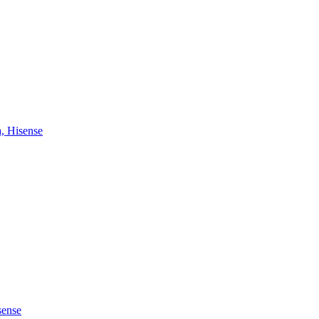
, Hisense
sense