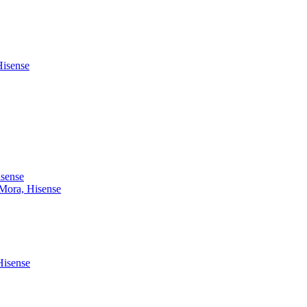
Hisense
isense
 Mora, Hisense
Hisense