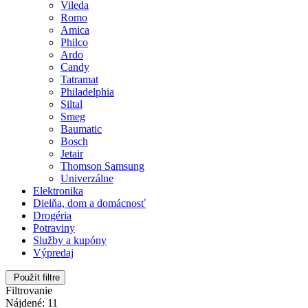
Vileda
Romo
Amica
Philco
Ardo
Candy
Tatramat
Philadelphia
Siltal
Smeg
Baumatic
Bosch
Jetair
Thomson Samsung
Univerzálne
Elektronika
Dielňa, dom a domácnosť
Drogéria
Potraviny
Služby a kupóny
Výpredaj
Použít filtre
Filtrovanie
Nájdené: 11