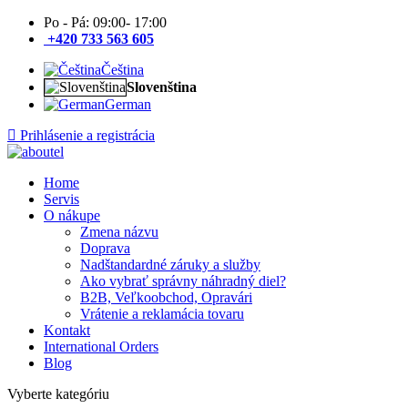
Po - Pá: 09:00- 17:00
+420 733 563 605
Čeština
Slovenština
German
Prihlásenie a registrácia
Home
Servis
O nákupe
Zmena názvu
Doprava
Nadštandardné záruky a služby
Ako vybrať správny náhradný diel?
B2B, Veľkoobchod, Opravári
Vrátenie a reklamácia tovaru
Kontakt
International Orders
Blog
Vyberte kategóriu