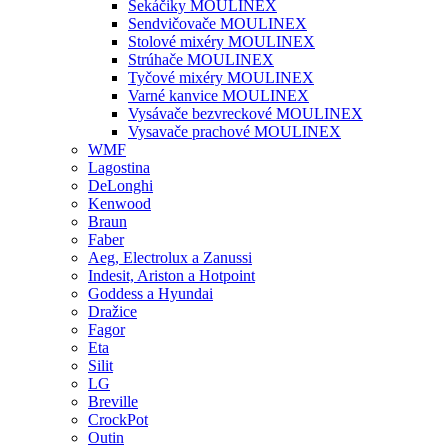
Sekáčiky MOULINEX
Sendvičovače MOULINEX
Stolové mixéry MOULINEX
Strúhače MOULINEX
Tyčové mixéry MOULINEX
Varné kanvice MOULINEX
Vysávače bezvreckové MOULINEX
Vysavače prachové MOULINEX
WMF
Lagostina
DeLonghi
Kenwood
Braun
Faber
Aeg, Electrolux a Zanussi
Indesit, Ariston a Hotpoint
Goddess a Hyundai
Dražice
Fagor
Eta
Silit
LG
Breville
CrockPot
Outin