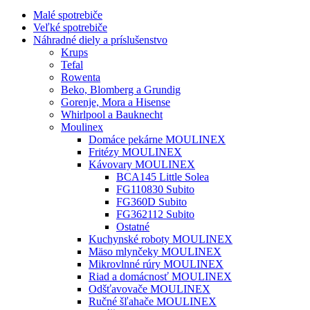
Malé spotrebiče
Veľké spotrebiče
Náhradné diely a príslušenstvo
Krups
Tefal
Rowenta
Beko, Blomberg a Grundig
Gorenje, Mora a Hisense
Whirlpool a Bauknecht
Moulinex
Domáce pekárne MOULINEX
Fritézy MOULINEX
Kávovary MOULINEX
BCA145 Little Solea
FG110830 Subito
FG360D Subito
FG362112 Subito
Ostatné
Kuchynské roboty MOULINEX
Mäso mlynčeky MOULINEX
Mikrovlnné rúry MOULINEX
Riad a domácnosť MOULINEX
Odšťavovače MOULINEX
Ručné šľahače MOULINEX