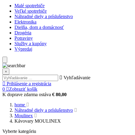
Malé spotrebiče
Veľké spotrebiče
Náhradné diely a príslušenstvo
Elektronika
Dielňa, dom a domácnosť
Drogéria
Potraviny
Služby a kupóny
Výpredaj
×
Vyhľadávanie
Prihlásenie a registrácia
0
Zobraziť košík
K doprave zdarma ostáva
€ 80,00
home
Náhradné diely a príslušenstvo
Moulinex
Kávovary MOULINEX
Vyberte kategóriu