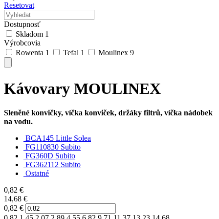
Resetovat
Dostupnosť
Skladom
1
Výrobcovia
Rowenta
1
Tefal
1
Moulinex
9
Kávovary MOULINEX
Sleněné konvičky, víčka konviček, držáky filtrů, víčka nádobek
na vodu.
BCA145 Little Solea
FG110830 Subito
FG360D Subito
FG362112 Subito
Ostatné
0,82
€
14,68
€
0,82
€
0.82,1.45,2.07,2.89,4.55,6.82,9.71,11.37,13.23,14.68