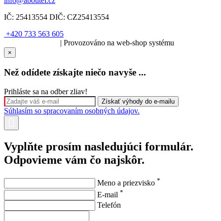
info@aboutel.cz
IČ:
25413554
DIČ:
CZ25413554
+420 733 563 605
SOLARIS.media
| Provozováno na web-shop systému
×
Než odídete získajte niečo navyše ...
Prihláste sa na odber zliav!
Súhlasím so spracovaním osobných údajov.
Vyplňte prosím nasledujúci formulár.
Odpovieme vám čo najskôr.
*
Meno a priezvisko
*
E-mail
Telefón