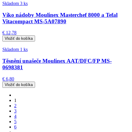
Skladom 3 ks
Víko nádoby Moulinex Masterchef 8000 a Tefal
Vitacompact MS-5A07890
€ 12,78
Skladom 1 ks
Těsnění unašeče Moulinex AAT/DFC/FP MS-
0698381
€ 6,80
1
2
3
4
5
6