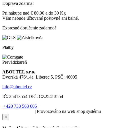
Doprava zdarma!
Pri nákupe nad € 80,00 a do 30 Kg
Vám nebude účtované poštovné ani balné.
Expresné doručenie zadarmo!
Platby
Prevádzkareň
ABOUTEL s.r.o.
Dvorská 476/14a, Liberec 5, PSČ: 46005
info@aboutel.cz
IČ:
25413554
DIČ:
CZ25413554
+420 733 563 605
SOLARIS.media
| Provozováno na web-shop systému
×