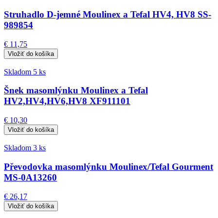
Struhadlo D-jemné Moulinex a Tefal HV4, HV8 SS-
989854
€ 11,75
Skladom 5 ks
Šnek masomlýnku Moulinex a Tefal
HV2,HV4,HV6,HV8 XF911101
€ 10,30
Skladom 3 ks
Převodovka masomlýnku Moulinex/Tefal Gourment
MS-0A13260
€ 26,17