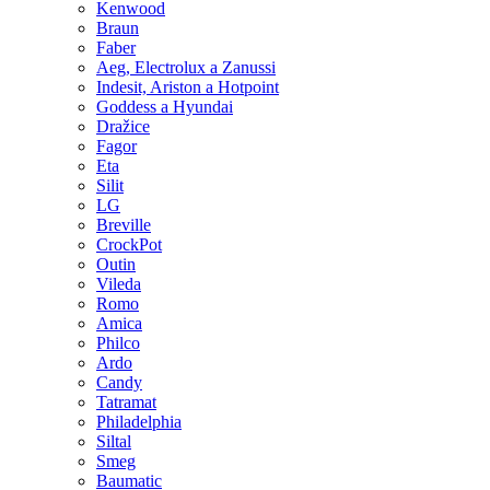
Kenwood
Braun
Faber
Aeg, Electrolux a Zanussi
Indesit, Ariston a Hotpoint
Goddess a Hyundai
Dražice
Fagor
Eta
Silit
LG
Breville
CrockPot
Outin
Vileda
Romo
Amica
Philco
Ardo
Candy
Tatramat
Philadelphia
Siltal
Smeg
Baumatic