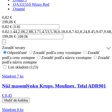
QA311510 Wizzo Red
Ostatné
0,82
€
199,06
€
0,82
€
0.82,1.44,2.06,2.88,3.71,4.53,5.36,6.18,6.8,7.62,8.24,8.45,9.07,9.
199,06
€
Zoradiť tovary
Odporúčané
Zoradiť podľa ceny vzostupne
Zoradiť
podľa ceny zostupne
Zoradiť podľa názvu vzostupne
Zoradiť
podľa názvu zostupne
Len skladom (123)
Skladom 7 ks
Nůž masomlýnku Krups, Moulinex, Tefal ADR901
€ 8,45
Skladom 8 ks