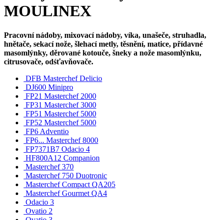
MOULINEX
Pracovní nádoby, mixovací nádoby, víka, unašeče, struhadla,
hnětače, sekací nože, šlehací metly, těsnění, matice, přídavné
masomlýnky, děrované kotouče, šneky a nože masomlýnku,
citrusovače, odśťavňovače.
DFB Masterchef Delicio
DJ600 Minipro
FP21 Masterchef 2000
FP31 Masterchef 3000
FP51 Masterchef 5000
FP52 Masterchef 5000
FP6 Adventio
FP6... Masterchef 8000
FP7371B7 Odacio 4
HF800A12 Companion
Masterchef 370
Masterchef 750 Duotronic
Masterchef Compact QA205
Masterchef Gourmet QA4
Odacio 3
Ovatio 2
Ovatio 3