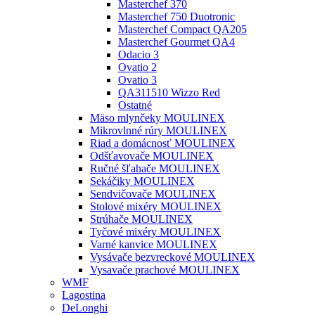
Masterchef 370
Masterchef 750 Duotronic
Masterchef Compact QA205
Masterchef Gourmet QA4
Odacio 3
Ovatio 2
Ovatio 3
QA311510 Wizzo Red
Ostatné
Mäso mlynčeky MOULINEX
Mikrovlnné rúry MOULINEX
Riad a domácnosť MOULINEX
Odšťavovače MOULINEX
Ručné šľahače MOULINEX
Sekáčiky MOULINEX
Sendvičovače MOULINEX
Stolové mixéry MOULINEX
Strúhače MOULINEX
Tyčové mixéry MOULINEX
Varné kanvice MOULINEX
Vysávače bezvreckové MOULINEX
Vysavače prachové MOULINEX
WMF
Lagostina
DeLonghi