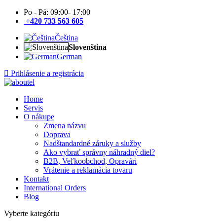
Po - Pá: 09:00- 17:00
+420 733 563 605
Čeština
Slovenština
German
Prihlásenie a registrácia
Home
Servis
O nákupe
Zmena názvu
Doprava
Nadštandardné záruky a služby
Ako vybrať správny náhradný diel?
B2B, Veľkoobchod, Opravári
Vrátenie a reklamácia tovaru
Kontakt
International Orders
Blog
Vyberte kategóriu