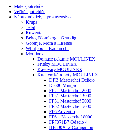
Malé spotrebiče
Veľké spotrebiče
Náhradné diely a príslušenstvo
Krups
Tefal
Rowenta
Beko, Blomberg a Grundig
Gorenje, Mora a Hisense
Whirlpool a Bauknecht
Moulinex
Domáce pekárne MOULINEX
Fritézy MOULINEX
Kávovary MOULINEX
Kuchynské roboty MOULINEX
DFB Masterchef Delicio
DJ600 Minipro
FP21 Masterchef 2000
FP31 Masterchef 3000
FP51 Masterchef 5000
FP52 Masterchef 5000
FP6 Adventio
FP6... Masterchef 8000
FP7371B7 Odacio 4
HF800A12 Companion