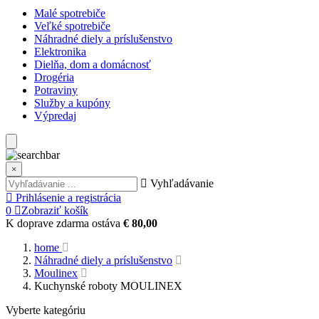
Malé spotrebiče
Veľké spotrebiče
Náhradné diely a príslušenstvo
Elektronika
Dielňa, dom a domácnosť
Drogéria
Potraviny
Služby a kupóny
Výpredaj
×
Vyhľadávanie
Prihlásenie a registrácia
0
Zobraziť košík
K doprave zdarma ostáva
€ 80,00
home
Náhradné diely a príslušenstvo
Moulinex
Kuchynské roboty MOULINEX
Vyberte kategóriu