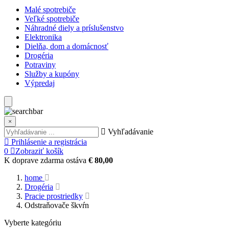
Malé spotrebiče
Veľké spotrebiče
Náhradné diely a príslušenstvo
Elektronika
Dielňa, dom a domácnosť
Drogéria
Potraviny
Služby a kupóny
Výpredaj
×
Vyhľadávanie
Prihlásenie a registrácia
0
Zobraziť košík
K doprave zdarma ostáva
€ 80,00
home
Drogéria
Pracie prostriedky
Odstraňovače škvŕn
Vyberte kategóriu