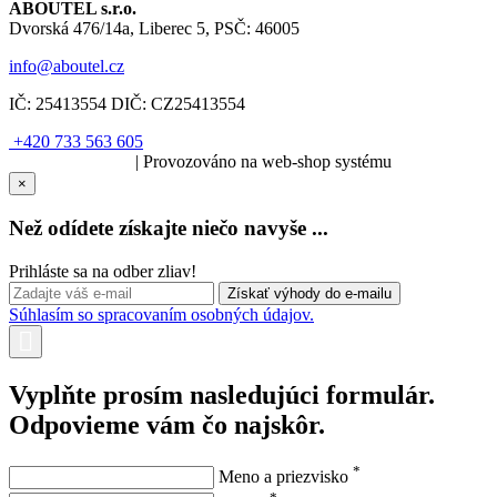
ABOUTEL s.r.o.
Dvorská 476/14a, Liberec 5, PSČ: 46005
info@aboutel.cz
IČ:
25413554
DIČ:
CZ25413554
+420 733 563 605
SOLARIS.media
| Provozováno na web-shop systému
×
Než odídete získajte niečo navyše ...
Prihláste sa na odber zliav!
Súhlasím so spracovaním osobných údajov.
Vyplňte prosím nasledujúci formulár.
Odpovieme vám čo najskôr.
*
Meno a priezvisko