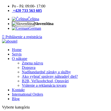
Po - Pá: 09:00- 17:00
+420 733 563 605
Čeština
Slovenština
German
Prihlásenie a registrácia
Home
Servis
O nákupe
Zmena názvu
Doprava
Nadštandardné záruky a služby
Ako vybrať správny náhradný diel?
B2B, Veľkoobchod, Opravári
Vrátenie a reklamácia tovaru
Kontakt
International Orders
Blog
Vyberte kategóriu