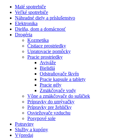
Malé spotrebiče
Veľké spotrebiče
Náhradné diely a príslušenstvo
Elektronika
Dielňa, dom a domácnosť
Drogéria
Kozmetika
Čistiace prostriedky
Upratovacie pomôcky
Pracie prostriedky
Aviváže
Bielidlá
Odstraňovače škvŕn
Pracie kapsule a tablety
Pracie gély
Zmäkčovače vody
Vône a zmäkčovače do sušičiek
Prípravky do umývačky
Prípravky pre žehličky
Osviežovače vzduchu
Posypové sole
Potraviny
Služby a kupóny
Výpredaj