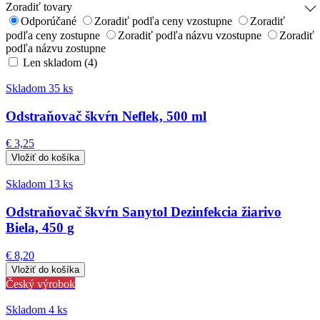
Zoradiť tovary
Odporúčané
Zoradiť podľa ceny vzostupne
Zoradiť
podľa ceny zostupne
Zoradiť podľa názvu vzostupne
Zoradiť
podľa názvu zostupne
Len skladom (4)
Skladom 35 ks
Odstraňovač škvŕn Neflek, 500 ml
€ 3,25
Skladom 13 ks
Odstraňovač škvŕn Sanytol Dezinfekcia žiarivo
Biela, 450 g
€ 8,20
Český výrobok
Skladom 4 ks