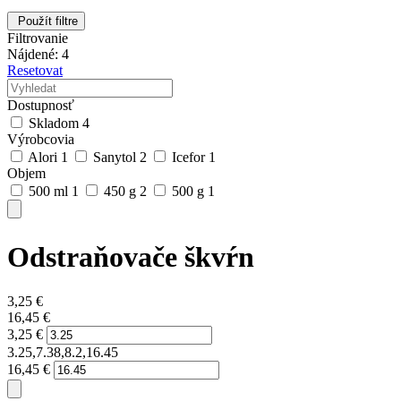
Použít filtre
Filtrovanie
Nájdené: 4
Resetovat
Dostupnosť
Skladom
4
Výrobcovia
Alori
1
Sanytol
2
Icefor
1
Objem
500 ml
1
450 g
2
500 g
1
Odstraňovače škvŕn
3,25
€
16,45
€
3,25
€
3.25,7.38,8.2,16.45
16,45
€