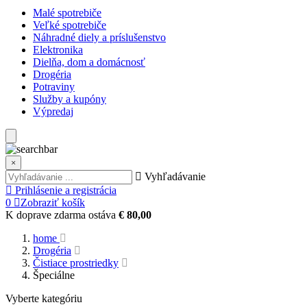
Malé spotrebiče
Veľké spotrebiče
Náhradné diely a príslušenstvo
Elektronika
Dielňa, dom a domácnosť
Drogéria
Potraviny
Služby a kupóny
Výpredaj
×
Vyhľadávanie
Prihlásenie a registrácia
0
Zobraziť košík
K doprave zdarma ostáva
€ 80,00
home
Drogéria
Čistiace prostriedky
Špeciálne
Vyberte kategóriu