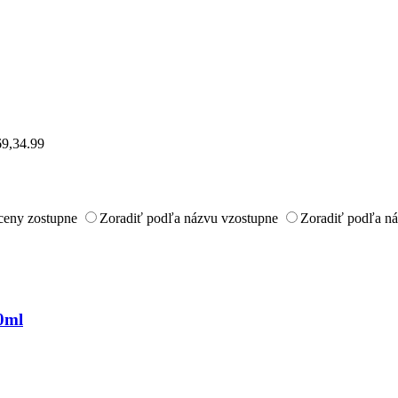
69,34.99
ceny zostupne
Zoradiť podľa názvu vzostupne
Zoradiť podľa n
0ml