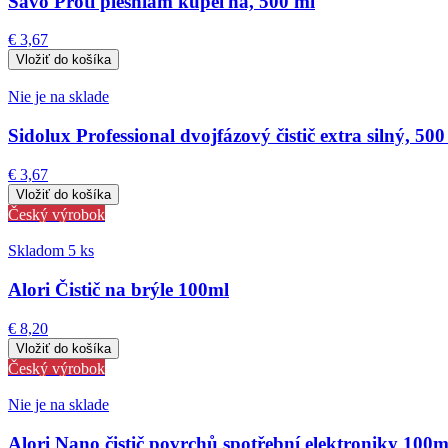
Savo Proti plesniam kúpeľňa, 500 ml
€ 3,67
Nie je na sklade
Sidolux Professional dvojfázový čistič extra silný, 500
€ 3,67
Český výrobok
Skladom 5 ks
Alori Čistič na brýle 100ml
€ 8,20
Český výrobok
Nie je na sklade
Alori Nano čistič povrchů spotřební elektroniky 100m