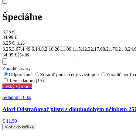
Špeciálne
3,25
€
34,99
€
3,25
€
3.25,3.67,4.49,6.14,8.2,10.26,11.09,11.5,12.32,17.68,21.76,21.8,24.
34,99
€
Zoradiť tovary
Odporúčané
Zoradiť podľa ceny vzostupne
Zoradiť podľa 
Len skladom (15)
Český výrobok
Skladom 16 ks
Alori Odstraňovač plísní s dlouhodobým účinkem 25
€ 11,50