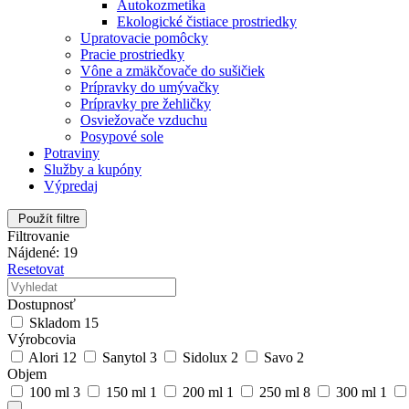
Autokozmetika
Ekologické čistiace prostriedky
Upratovacie pomôcky
Pracie prostriedky
Vône a zmäkčovače do sušičiek
Prípravky do umývačky
Prípravky pre žehličky
Osviežovače vzduchu
Posypové sole
Potraviny
Služby a kupóny
Výpredaj
Použít filtre
Filtrovanie
Nájdené: 19
Resetovat
Dostupnosť
Skladom
15
Výrobcovia
Alori
12
Sanytol
3
Sidolux
2
Savo
2
Objem
100 ml
3
150 ml
1
200 ml
1
250 ml
8
300 ml
1