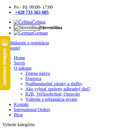
Po - Pá: 09:00- 17:00
+420 733 563 605
Čeština
Slovenština
German
Prihlásenie a registrácia
Home
Servis
O nákupe
Zmena názvu
Doprava
Nadštandardné záruky a služby
Ako vybrať správny náhradný diel?
B2B, Veľkoobchod, Opravári
Vrátenie a reklamácia tovaru
Kontakt
International Orders
Blog
Vyberte kategóriu