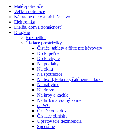
Malé spotrebiče
Veľké spotrebiče
Náhradné diely a príslušenstvo
Elektronika
Dielňa, dom a domácnosť
Drogéria
Kozmetika
Čistiace prostriedky
Čističe, tablety a filtre pre kávovary
Do kúpeľne
Do kuchyne
Na podlahy
Na okná
Na spotrebiče
Na textil, koberce, čalúnenie a kožu
Na nábytok
Na drevo
Na krby a kachle
Na hrdzu a vodný kameň
na WC
Čističe odpadov
Čistiace obrúsky
Upratovacie dezinfekcia
Špeciálne