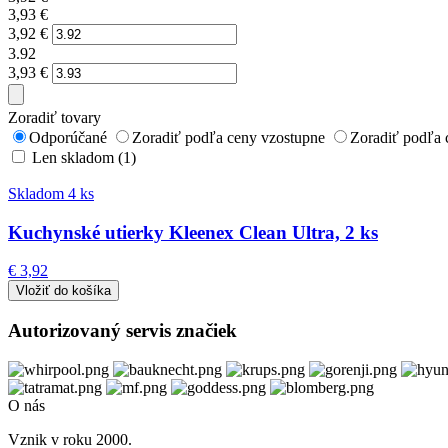
3,93
€
3,92
€
3.92
3,93
€
Zoradiť tovary
Odporúčané
Zoradiť podľa ceny vzostupne
Zoradiť podľa 
Len skladom (1)
Skladom 4 ks
Kuchynské utierky Kleenex Clean Ultra, 2 ks
€ 3,92
Autorizovaný servis značiek
O nás
Vznik v roku 2000.