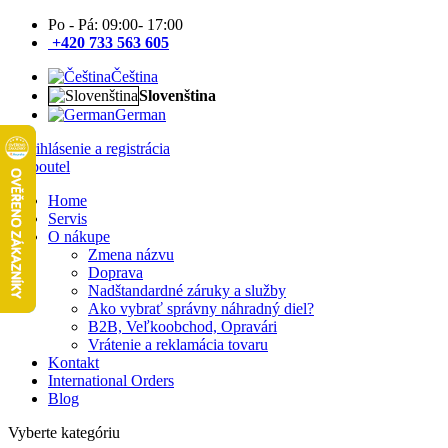
Po - Pá: 09:00- 17:00
+420 733 563 605
Čeština
Slovenština
German
Prihlásenie a registrácia
Home
Servis
O nákupe
Zmena názvu
Doprava
Nadštandardné záruky a služby
Ako vybrať správny náhradný diel?
B2B, Veľkoobchod, Opravári
Vrátenie a reklamácia tovaru
Kontakt
International Orders
Blog
Vyberte kategóriu