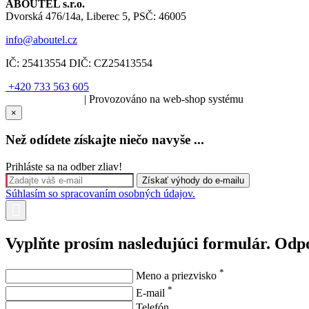
ABOUTEL s.r.o.
Dvorská 476/14a, Liberec 5, PSČ: 46005
info@aboutel.cz
IČ:
25413554
DIČ:
CZ25413554
+420 733 563 605
SOLARIS.media
| Provozováno na web-shop systému
×
Než odídete získajte niečo navyše ...
Prihláste sa na odber zliav!
Súhlasím so spracovaním osobných údajov.
Vyplňte prosím nasledujúci formulár. Odp
*
Meno a priezvisko
*
E-mail
Telefón