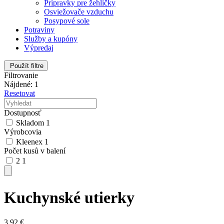
Prípravky pre žehličky
Osviežovače vzduchu
Posypové sole
Potraviny
Služby a kupóny
Výpredaj
Použít filtre
Filtrovanie
Nájdené: 1
Resetovat
Dostupnosť
Skladom
1
Výrobcovia
Kleenex
1
Počet kusů v balení
2
1
Kuchynské utierky
3,92
€