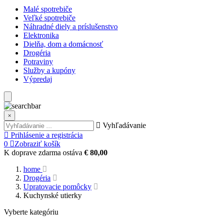
Malé spotrebiče
Veľké spotrebiče
Náhradné diely a príslušenstvo
Elektronika
Dielňa, dom a domácnosť
Drogéria
Potraviny
Služby a kupóny
Výpredaj
×
Vyhľadávanie
Prihlásenie a registrácia
0
Zobraziť košík
K doprave zdarma ostáva
€ 80,00
home
Drogéria
Upratovacie pomôcky
Kuchynské utierky
Vyberte kategóriu