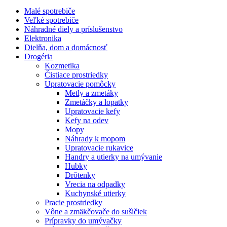
Malé spotrebiče
Veľké spotrebiče
Náhradné diely a príslušenstvo
Elektronika
Dielňa, dom a domácnosť
Drogéria
Kozmetika
Čistiace prostriedky
Upratovacie pomôcky
Metly a zmetáky
Zmetáčky a lopatky
Upratovacie kefy
Kefy na odev
Mopy
Náhrady k mopom
Upratovacie rukavice
Handry a utierky na umývanie
Hubky
Drôtenky
Vrecia na odpadky
Kuchynské utierky
Pracie prostriedky
Vône a zmäkčovače do sušičiek
Prípravky do umývačky