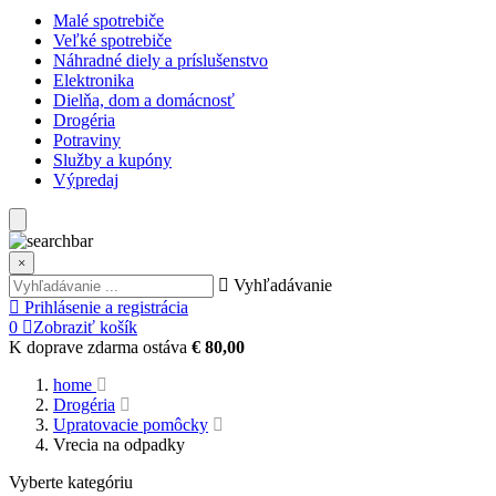
Malé spotrebiče
Veľké spotrebiče
Náhradné diely a príslušenstvo
Elektronika
Dielňa, dom a domácnosť
Drogéria
Potraviny
Služby a kupóny
Výpredaj
×
Vyhľadávanie
Prihlásenie a registrácia
0
Zobraziť košík
K doprave zdarma ostáva
€ 80,00
home
Drogéria
Upratovacie pomôcky
Vrecia na odpadky
Vyberte kategóriu