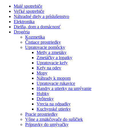
Malé spotrebiče
Veľké spotrebiče
Náhradné diely a príslušenstvo
Elektronika
Dielňa, dom a domácnosť
Drogéria
Kozmetika
Čistiace prostriedky
Upratovacie pomôcky
Metly a zmetáky
Zmetáčky a lopatky
Upratovacie kefy
Kefy na odev
Mopy
Náhrady k mopom
Upratovacie rukavice
Handry a utierky na umývanie
Hubky
Drôtenky
Vrecia na odpadky
Kuchynské utierky
Pracie prostriedky
Vône a zmäkčovače do sušičiek
Prípravky do umývačky