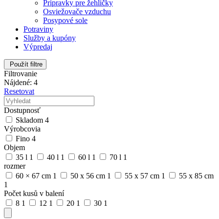
Prípravky pre žehličky
Osviežovače vzduchu
Posypové sole
Potraviny
Služby a kupóny
Výpredaj
Použít filtre
Filtrovanie
Nájdené: 4
Resetovat
Dostupnosť
Skladom
4
Výrobcovia
Fino
4
Objem
35 l
1
40 l
1
60 l
1
70 l
1
rozmer
60 × 67 cm
1
50 x 56 cm
1
55 x 57 cm
1
55 x 85 cm
1
Počet kusů v balení
8
1
12
1
20
1
30
1