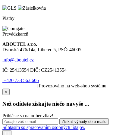
Platby
Prevádzkareň
ABOUTEL s.r.o.
Dvorská 476/14a, Liberec 5, PSČ: 46005
info@aboutel.cz
IČ:
25413554
DIČ:
CZ25413554
+420 733 563 605
SOLARIS.media
| Provozováno na web-shop systému
×
Než odídete získajte niečo navyše ...
Prihláste sa na odber zliav!
Súhlasím so spracovaním osobných údajov.