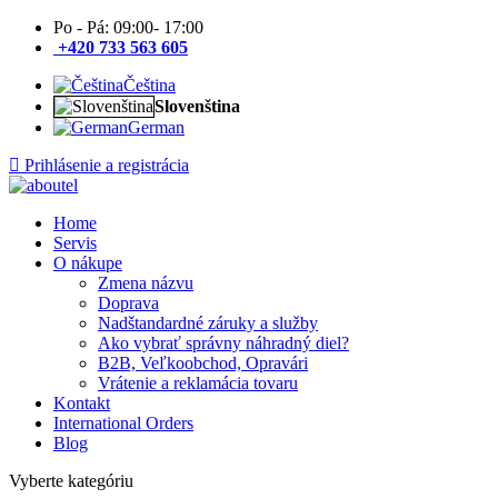
Po - Pá: 09:00- 17:00
+420 733 563 605
Čeština
Slovenština
German
Prihlásenie a registrácia
Home
Servis
O nákupe
Zmena názvu
Doprava
Nadštandardné záruky a služby
Ako vybrať správny náhradný diel?
B2B, Veľkoobchod, Opravári
Vrátenie a reklamácia tovaru
Kontakt
International Orders
Blog
Vyberte kategóriu