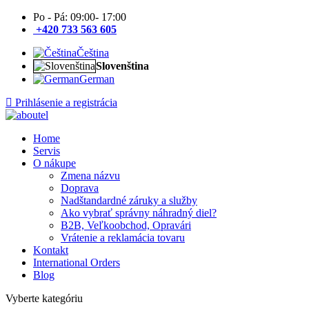
Po - Pá: 09:00- 17:00
+420 733 563 605
Čeština
Slovenština
German
Prihlásenie a registrácia
Home
Servis
O nákupe
Zmena názvu
Doprava
Nadštandardné záruky a služby
Ako vybrať správny náhradný diel?
B2B, Veľkoobchod, Opravári
Vrátenie a reklamácia tovaru
Kontakt
International Orders
Blog
Vyberte kategóriu