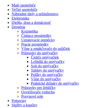
Malé spotrebiče
Veľké spotrebiče
Náhradné diely a príslušenstvo
Elektronika
Dielňa, dom a domácnosť
Drogéria
Kozmetika
Čistiace prostriedky
Upratovacie pomôcky
Pracie prostriedky
Vône a zmäkčovače do sušičiek
Prípravky do umývačky
Čističe umývačiek
Leštidlá do umývačky
Soli do umývačky
Tablety do umývačky
Prášky do umývačky
Vône do umývačky
Praktické držiaky do umývačky
Prípravky pre žehličky
Osviežovače vzduchu
Posypové sole
Potraviny
Služby a kupóny