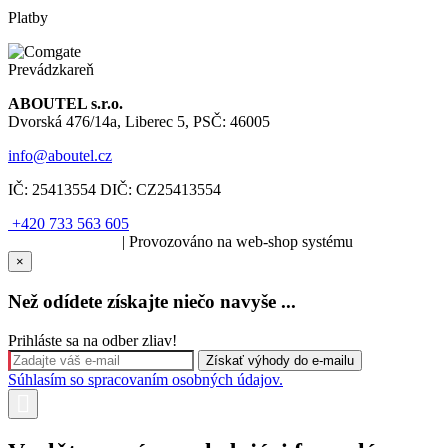
Platby
Prevádzkareň
ABOUTEL s.r.o.
Dvorská 476/14a, Liberec 5, PSČ: 46005
info@aboutel.cz
IČ:
25413554
DIČ:
CZ25413554
+420 733 563 605
SOLARIS.media
| Provozováno na web-shop systému
×
Než odídete získajte niečo navyše ...
Prihláste sa na odber zliav!
Súhlasím so spracovaním osobných údajov.