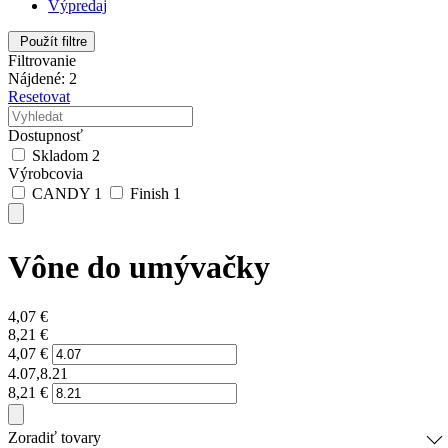
Výpredaj
Použít filtre
Filtrovanie
Nájdené: 2
Resetovat
Dostupnosť
Skladom
2
Výrobcovia
CANDY
1
Finish
1
Vône do umývačky
4,07
€
8,21
€
4,07
€
4.07,8.21
8,21
€
Zoradiť tovary