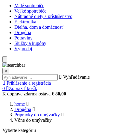
Malé spotrebiče
Veľké spotrebiče
Náhradné diely a príslušenstvo
Elektronika
Dielňa, dom a domácnosť
Drogéria
Potraviny
Služby a kupóny
Výpredaj
×
Vyhľadávanie
Prihlásenie a registrácia
0
Zobraziť košík
K doprave zdarma ostáva
€ 80,00
home
Drogéria
Prípravky do umývačky
Vône do umývačky
Vyberte kategóriu