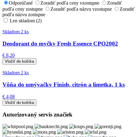
Odporúčané
Zoradiť podľa ceny vzostupne
Zoradiť
podľa ceny zostupne
Zoradiť podľa názvu vzostupne
Zoradiť
podľa názvu zostupne
Len skladom (2)
Skladom 2 ks
Deodorant do myčky Fresh Essence CPO2002
€ 8,20
Skladom 2 ks
Vôňa do umývačky Finish, citrón a limetka, 1 ks
€ 4,08
Autorizovaný servis značiek