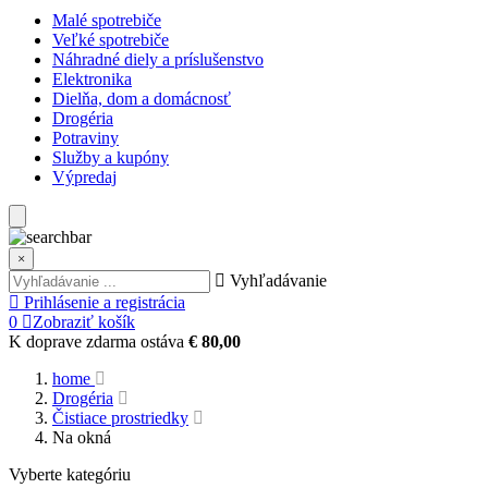
Malé spotrebiče
Veľké spotrebiče
Náhradné diely a príslušenstvo
Elektronika
Dielňa, dom a domácnosť
Drogéria
Potraviny
Služby a kupóny
Výpredaj
×
Vyhľadávanie
Prihlásenie a registrácia
0
Zobraziť košík
K doprave zdarma ostáva
€ 80,00
home
Drogéria
Čistiace prostriedky
Na okná
Vyberte kategóriu