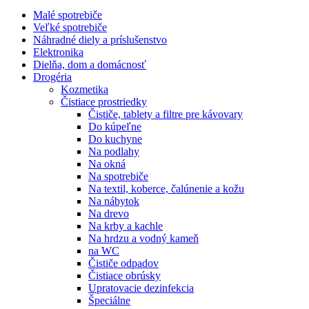
Malé spotrebiče
Veľké spotrebiče
Náhradné diely a príslušenstvo
Elektronika
Dielňa, dom a domácnosť
Drogéria
Kozmetika
Čistiace prostriedky
Čističe, tablety a filtre pre kávovary
Do kúpeľne
Do kuchyne
Na podlahy
Na okná
Na spotrebiče
Na textil, koberce, čalúnenie a kožu
Na nábytok
Na drevo
Na krby a kachle
Na hrdzu a vodný kameň
na WC
Čističe odpadov
Čistiace obrúsky
Upratovacie dezinfekcia
Špeciálne