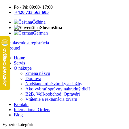
Po - Pá: 09:00- 17:00
+420 733 563 605
Čeština
Slovenština
German
Prihlásenie a registrácia
Home
Servis
O nákupe
Zmena názvu
Doprava
Nadštandardné záruky a služby
Ako vybrať správny náhradný diel?
B2B, Veľkoobchod, Opravári
Vrátenie a reklamácia tovaru
Kontakt
International Orders
Blog
Vyberte kategóriu