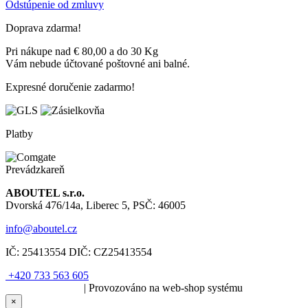
Odstúpenie od zmluvy
Doprava zdarma!
Pri nákupe nad € 80,00 a do 30 Kg
Vám nebude účtované poštovné ani balné.
Expresné doručenie zadarmo!
Platby
Prevádzkareň
ABOUTEL s.r.o.
Dvorská 476/14a, Liberec 5, PSČ: 46005
info@aboutel.cz
IČ:
25413554
DIČ:
CZ25413554
+420 733 563 605
SOLARIS.media
| Provozováno na web-shop systému
×