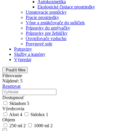
Autokozmetika
Ekologické čistiace prostriedky
Upratovacie pomôcky
Pracie prostriedky
Vône a zmäkčovače do sušičiek
Prípravky do umývačky
Prípravky pre žehličky
Osviežovače vzduchu
Posypové sole
Potraviny
Služby a kupóny
Výpredaj
Použít filtre
Filtrovanie
Nájdené: 5
Resetovat
Dostupnosť
Skladom
5
Výrobcovia
Alori
4
Sidolux
1
Objem
250 ml
2
1000 ml
2