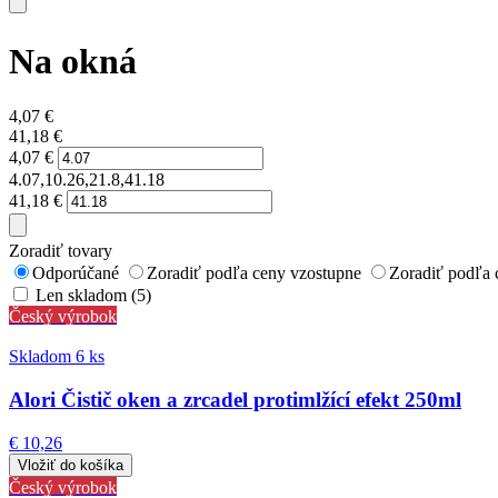
Na okná
4,07
€
41,18
€
4,07
€
4.07,10.26,21.8,41.18
41,18
€
Zoradiť tovary
Odporúčané
Zoradiť podľa ceny vzostupne
Zoradiť podľa 
Len skladom (5)
Český výrobok
Skladom 6 ks
Alori Čistič oken a zrcadel protimlžící efekt 250ml
€ 10,26
Český výrobok