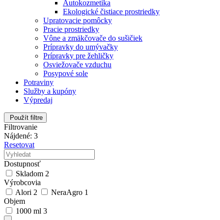
Autokozmetika
Ekologické čistiace prostriedky
Upratovacie pomôcky
Pracie prostriedky
Vône a zmäkčovače do sušičiek
Prípravky do umývačky
Prípravky pre žehličky
Osviežovače vzduchu
Posypové sole
Potraviny
Služby a kupóny
Výpredaj
Použít filtre
Filtrovanie
Nájdené: 3
Resetovat
Dostupnosť
Skladom
2
Výrobcovia
Alori
2
NeraAgro
1
Objem
1000 ml
3