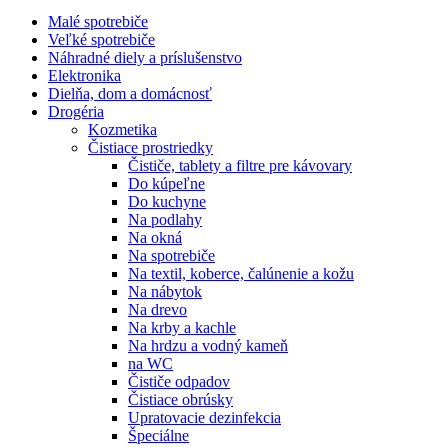
Malé spotrebiče
Veľké spotrebiče
Náhradné diely a príslušenstvo
Elektronika
Dielňa, dom a domácnosť
Drogéria
Kozmetika
Čistiace prostriedky
Čističe, tablety a filtre pre kávovary
Do kúpeľne
Do kuchyne
Na podlahy
Na okná
Na spotrebiče
Na textil, koberce, čalúnenie a kožu
Na nábytok
Na drevo
Na krby a kachle
Na hrdzu a vodný kameň
na WC
Čističe odpadov
Čistiace obrúsky
Upratovacie dezinfekcia
Špeciálne