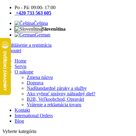
Po - Pá: 09:00- 17:00
+420 733 563 605
Čeština
Slovenština
German
Prihlásenie a registrácia
Home
Servis
O nákupe
Zmena názvu
Doprava
Nadštandardné záruky a služby
Ako vybrať správny náhradný diel?
B2B, Veľkoobchod, Opravári
Vrátenie a reklamácia tovaru
Kontakt
International Orders
Blog
Vyberte kategóriu