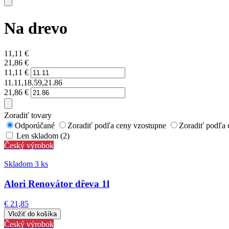
Na drevo
11,11
€
21,86
€
11,11
€
11.11,18.59,21.86
21,86
€
Zoradiť tovary
Odporúčané
Zoradiť podľa ceny vzostupne
Zoradiť podľa 
Len skladom (2)
Český výrobok
Skladom 3 ks
Alori Renovátor dřeva 1l
€ 21,85
Český výrobok