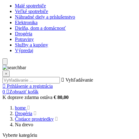
Malé spotrebiče
Veľké spotrebiče
Náhradné diely a príslušenstvo
Elektronika
Dielňa, dom a domácnosť
Drogéria
Potraviny
Služby a kupóny
Výpredaj
×
Vyhľadávanie
Prihlásenie a registrácia
0
Zobraziť košík
K doprave zdarma ostáva
€ 80,00
home
Drogéria
Čistiace prostriedky
Na drevo
Vyberte kategóriu