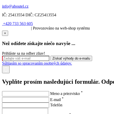
info@aboutel.cz
IČ:
25413554
DIČ:
CZ25413554
+420 733 563 605
SOLARIS.media
| Provozováno na web-shop systému
×
Než odídete získajte niečo navyše ...
Prihláste sa na odber zliav!
Súhlasím so spracovaním osobných údajov.
Vyplňte prosím nasledujúci formulár. Odp
*
Meno a priezvisko
*
E-mail
Telefón