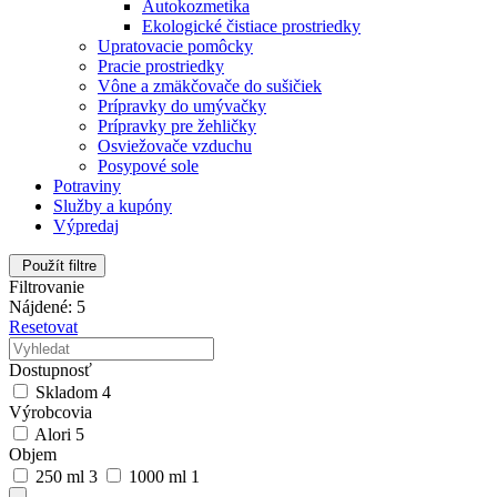
Autokozmetika
Ekologické čistiace prostriedky
Upratovacie pomôcky
Pracie prostriedky
Vône a zmäkčovače do sušičiek
Prípravky do umývačky
Prípravky pre žehličky
Osviežovače vzduchu
Posypové sole
Potraviny
Služby a kupóny
Výpredaj
Použít filtre
Filtrovanie
Nájdené: 5
Resetovat
Dostupnosť
Skladom
4
Výrobcovia
Alori
5
Objem
250 ml
3
1000 ml
1