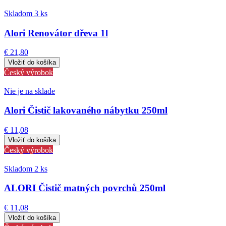
Skladom 3 ks
Alori Renovátor dřeva 1l
€ 21,80
Český výrobok
Nie je na sklade
Alori Čistič lakovaného nábytku 250ml
€ 11,08
Český výrobok
Skladom 2 ks
ALORI Čistič matných povrchů 250ml
€ 11,08