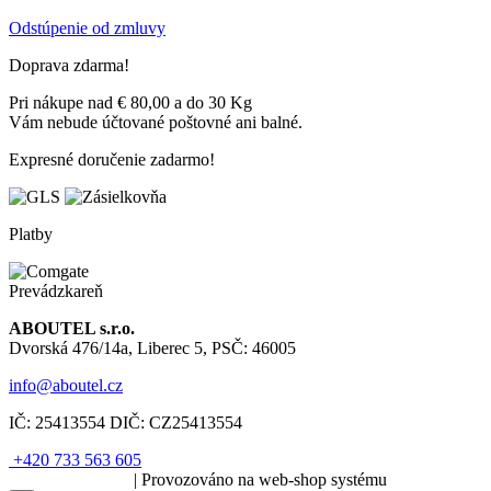
Odstúpenie od zmluvy
Doprava zdarma!
Pri nákupe nad € 80,00 a do 30 Kg
Vám nebude účtované poštovné ani balné.
Expresné doručenie zadarmo!
Platby
Prevádzkareň
ABOUTEL s.r.o.
Dvorská 476/14a, Liberec 5, PSČ: 46005
info@aboutel.cz
IČ:
25413554
DIČ:
CZ25413554
+420 733 563 605
SOLARIS.media
| Provozováno na web-shop systému