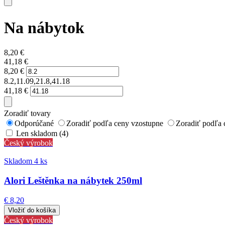
Na nábytok
8,20
€
41,18
€
8,20
€
8.2,11.09,21.8,41.18
41,18
€
Zoradiť tovary
Odporúčané
Zoradiť podľa ceny vzostupne
Zoradiť podľa 
Len skladom (4)
Český výrobok
Skladom 4 ks
Alori Leštěnka na nábytek 250ml
€ 8,20
Český výrobok