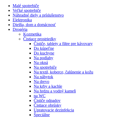
Malé spotrebiče
Veľké spotrebiče
Náhradné diely a príslušenstvo
Elektronika
Dielňa, dom a domácnosť
Drogéria
Kozmetika
Čistiace prostriedky
Čističe, tablety a filtre pre kávovary
Do kúpeľne
Do kuchyne
Na podlahy
Na okná
Na spotrebiče
Na textil, koberce, čalúnenie a kožu
Na nábytok
Na drevo
Na krby a kachle
Na hrdzu a vodný kameň
na WC
Čističe odpadov
Čistiace obrúsky
Upratovacie dezinfekcia
Špeciálne