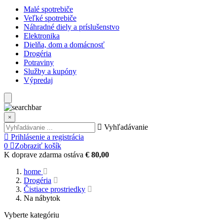
Malé spotrebiče
Veľké spotrebiče
Náhradné diely a príslušenstvo
Elektronika
Dielňa, dom a domácnosť
Drogéria
Potraviny
Služby a kupóny
Výpredaj
×
Vyhľadávanie
Prihlásenie a registrácia
0
Zobraziť košík
K doprave zdarma ostáva
€ 80,00
home
Drogéria
Čistiace prostriedky
Na nábytok
Vyberte kategóriu