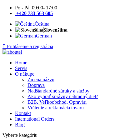
Po - Pá: 09:00- 17:00
+420 733 563 605
Čeština
Slovenština
German
Prihlásenie a registrácia
Home
Servis
O nákupe
Zmena názvu
Doprava
Nadštandardné záruky a služby
Ako vybrať správny náhradný diel?
B2B, Veľkoobchod, Opravári
Vrátenie a reklamácia tovaru
Kontakt
International Orders
Blog
Vyberte kategóriu