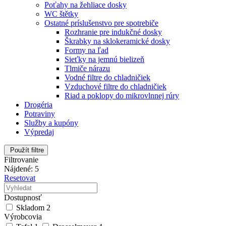
Poťahy na žehliace dosky
WC štětky
Ostatné príslušenstvo pre spotrebiče
Rozhranie pre indukčné dosky
Škrabky na sklokeramické dosky
Formy na ľad
Sieťky na jemnú bielizeň
Tlmiče nárazu
Vodné filtre do chladničiek
Vzduchové filtre do chladničiek
Riad a poklopy do mikrovlnnej rúry
Drogéria
Potraviny
Služby a kupóny
Výpredaj
Použít filtre
Filtrovanie
Nájdené: 5
Resetovat
Dostupnosť
Skladom
2
Výrobcovia