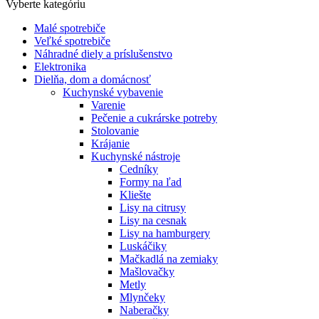
Vyberte kategóriu
Malé spotrebiče
Veľké spotrebiče
Náhradné diely a príslušenstvo
Elektronika
Dielňa, dom a domácnosť
Kuchynské vybavenie
Varenie
Pečenie a cukrárske potreby
Stolovanie
Krájanie
Kuchynské nástroje
Cedníky
Formy na ľad
Kliešte
Lisy na citrusy
Lisy na cesnak
Lisy na hamburgery
Luskáčiky
Mačkadlá na zemiaky
Mašlovačky
Metly
Mlynčeky
Naberačky