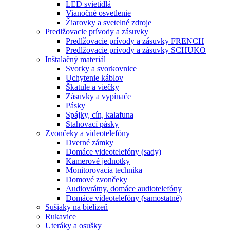
LED svietidlá
Vianočné osvetlenie
Žiarovky a svetelné zdroje
Predlžovacie prívody a zásuvky
Predlžovacie prívody a zásuvky FRENCH
Predlžovacie prívody a zásuvky SCHUKO
Inštalačný materiál
Svorky a svorkovnice
Uchytenie káblov
Škatule a viečky
Zásuvky a vypínače
Pásky
Spájky, cín, kalafuna
Stahovací pásky
Zvončeky a videotelefóny
Dverné zámky
Domáce videotelefóny (sady)
Kamerové jednotky
Monitorovacia technika
Domové zvončeky
Audiovrátny, domáce audiotelefóny
Domáce videotelefóny (samostatné)
Sušiaky na bielizeň
Rukavice
Uteráky a osušky