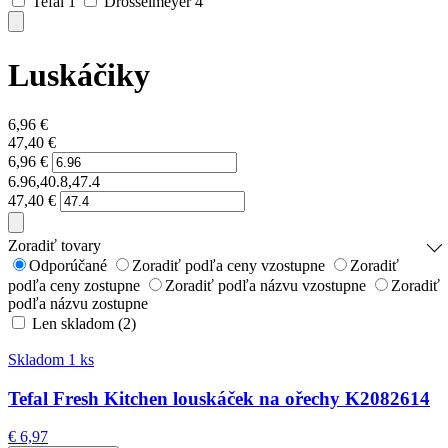
Tefal
1
Drosselmeyer
4
Luskáčiky
6,96
€
47,40
€
6,96
€
6.96,40.8,47.4
47,40
€
Zoradiť tovary
Odporúčané
Zoradiť podľa ceny vzostupne
Zoradiť
podľa ceny zostupne
Zoradiť podľa názvu vzostupne
Zoradiť
podľa názvu zostupne
Len skladom (2)
Skladom 1 ks
Tefal Fresh Kitchen louskáček na ořechy K2082614
€ 6,97