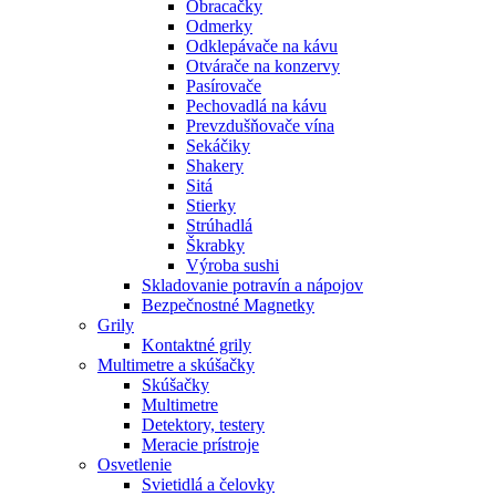
Obracačky
Odmerky
Odklepávače na kávu
Otvárače na konzervy
Pasírovače
Pechovadlá na kávu
Prevzdušňovače vína
Sekáčiky
Shakery
Sitá
Stierky
Strúhadlá
Škrabky
Výroba sushi
Skladovanie potravín a nápojov
Bezpečnostné Magnetky
Grily
Kontaktné grily
Multimetre a skúšačky
Skúšačky
Multimetre
Detektory, testery
Meracie prístroje
Osvetlenie
Svietidlá a čelovky