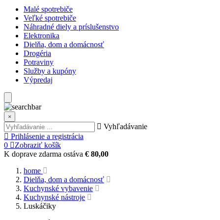
Malé spotrebiče
Veľké spotrebiče
Náhradné diely a príslušenstvo
Elektronika
Dielňa, dom a domácnosť
Drogéria
Potraviny
Služby a kupóny
Výpredaj
×
Vyhľadávanie
Prihlásenie a registrácia
0
Zobraziť košík
K doprave zdarma ostáva
€ 80,00
home
Dielňa, dom a domácnosť
Kuchynské vybavenie
Kuchynské nástroje
Luskáčiky