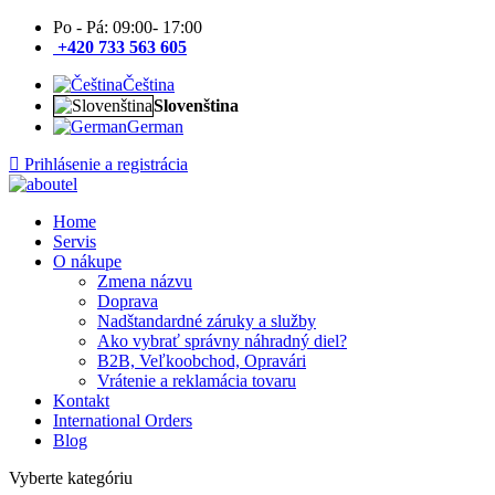
Po - Pá: 09:00- 17:00
+420 733 563 605
Čeština
Slovenština
German
Prihlásenie a registrácia
Home
Servis
O nákupe
Zmena názvu
Doprava
Nadštandardné záruky a služby
Ako vybrať správny náhradný diel?
B2B, Veľkoobchod, Opravári
Vrátenie a reklamácia tovaru
Kontakt
International Orders
Blog
Vyberte kategóriu