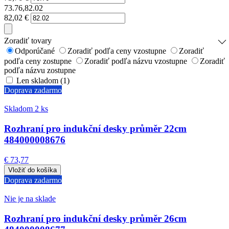
73.76,82.02
82,02
€
Zoradiť tovary
Odporúčané
Zoradiť podľa ceny vzostupne
Zoradiť
podľa ceny zostupne
Zoradiť podľa názvu vzostupne
Zoradiť
podľa názvu zostupne
Len skladom (1)
Doprava zadarmo
Skladom 2 ks
Rozhraní pro indukční desky průměr 22cm
484000008676
€ 73,77
Doprava zadarmo
Nie je na sklade
Rozhraní pro indukční desky průměr 26cm