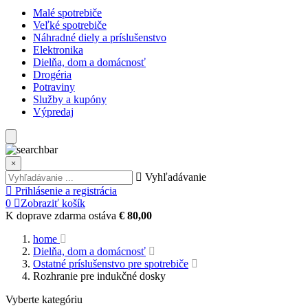
Malé spotrebiče
Veľké spotrebiče
Náhradné diely a príslušenstvo
Elektronika
Dielňa, dom a domácnosť
Drogéria
Potraviny
Služby a kupóny
Výpredaj
×
Vyhľadávanie
Prihlásenie a registrácia
0
Zobraziť košík
K doprave zdarma ostáva
€ 80,00
home
Dielňa, dom a domácnosť
Ostatné príslušenstvo pre spotrebiče
Rozhranie pre indukčné dosky
Vyberte kategóriu