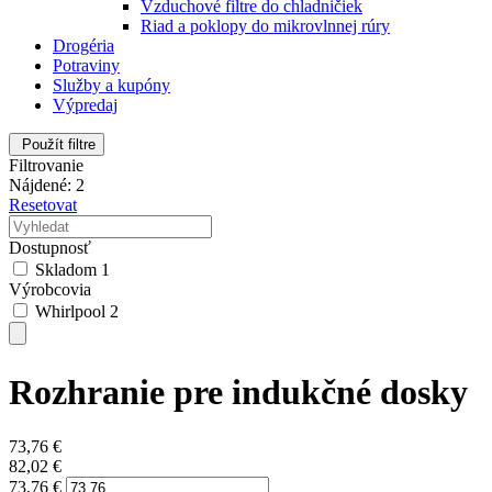
Vzduchové filtre do chladničiek
Riad a poklopy do mikrovlnnej rúry
Drogéria
Potraviny
Služby a kupóny
Výpredaj
Použít filtre
Filtrovanie
Nájdené: 2
Resetovat
Dostupnosť
Skladom
1
Výrobcovia
Whirlpool
2
Rozhranie pre indukčné dosky
73,76
€
82,02
€
73,76
€