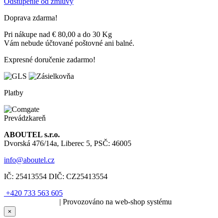
Odstúpenie od zmluvy
Doprava zdarma!
Pri nákupe nad € 80,00 a do 30 Kg
Vám nebude účtované poštovné ani balné.
Expresné doručenie zadarmo!
Platby
Prevádzkareň
ABOUTEL s.r.o.
Dvorská 476/14a, Liberec 5, PSČ: 46005
info@aboutel.cz
IČ:
25413554
DIČ:
CZ25413554
+420 733 563 605
SOLARIS.media
| Provozováno na web-shop systému
×