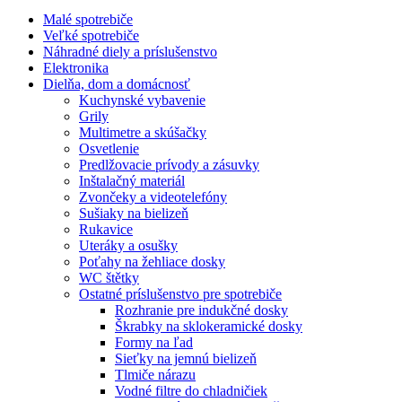
Malé spotrebiče
Veľké spotrebiče
Náhradné diely a príslušenstvo
Elektronika
Dielňa, dom a domácnosť
Kuchynské vybavenie
Grily
Multimetre a skúšačky
Osvetlenie
Predlžovacie prívody a zásuvky
Inštalačný materiál
Zvončeky a videotelefóny
Sušiaky na bielizeň
Rukavice
Uteráky a osušky
Poťahy na žehliace dosky
WC štětky
Ostatné príslušenstvo pre spotrebiče
Rozhranie pre indukčné dosky
Škrabky na sklokeramické dosky
Formy na ľad
Sieťky na jemnú bielizeň
Tlmiče nárazu
Vodné filtre do chladničiek