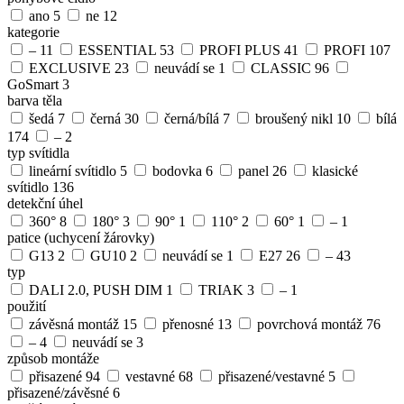
ano
5
ne
12
kategorie
–
11
ESSENTIAL
53
PROFI PLUS
41
PROFI
107
EXCLUSIVE
23
neuvádí se
1
CLASSIC
96
GoSmart
3
barva těla
šedá
7
černá
30
černá/bílá
7
broušený nikl
10
bílá
174
–
2
typ svítidla
lineární svítidlo
5
bodovka
6
panel
26
klasické
svítidlo
136
detekční úhel
360°
8
180°
3
90°
1
110°
2
60°
1
–
1
patice (uchycení žárovky)
G13
2
GU10
2
neuvádí se
1
E27
26
–
43
typ
DALI 2.0, PUSH DIM
1
TRIAK
3
–
1
použití
závěsná montáž
15
přenosné
13
povrchová montáž
76
–
4
neuvádí se
3
způsob montáže
přisazené
94
vestavné
68
přisazené/vestavné
5
přisazené/závěsné
6