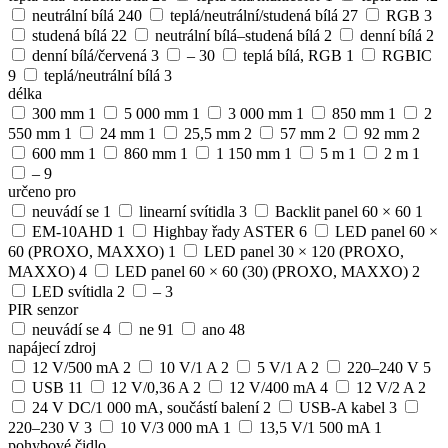
neutrální bílá
240
teplá/neutrální/studená bílá
27
RGB
3
studená bílá
22
neutrální bílá–studená bílá
2
denní bílá
2
denní bílá/červená
3
–
30
teplá bílá, RGB
1
RGBIC
9
teplá/neutrální bílá
3
délka
300 mm
1
5 000 mm
1
3 000 mm
1
850 mm
1
2
550 mm
1
24 mm
1
25,5 mm
2
57 mm
2
92 mm
2
600 mm
1
860 mm
1
1 150 mm
1
5 m
1
2 m
1
–
9
určeno pro
neuvádí se
1
linearní svítidla
3
Backlit panel 60 × 60
1
EM-10AHD
1
Highbay řady ASTER
6
LED panel 60 ×
60 (PROXO, MAXXO)
1
LED panel 30 × 120 (PROXO,
MAXXO)
4
LED panel 60 × 60 (30) (PROXO, MAXXO)
2
LED svítidla
2
–
3
PIR senzor
neuvádí se
4
ne
91
ano
48
napájecí zdroj
12 V/500 mA
2
10 V/1 A
2
5 V/1 A
2
220–240 V
5
USB
11
12 V/0,36 A
2
12 V/400 mA
4
12 V/2 A
2
24 V DC/1 000 mA, součástí balení
2
USB-A kabel
3
220–230 V
3
10 V/3 000 mA
1
13,5 V/1 500 mA
1
pohybové čidlo