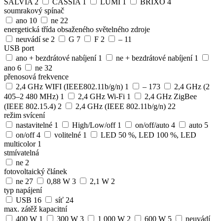
SALVIA
2
CASSIA
1
LUMI
1
BRIXO
4
soumrakový spínač
ano
10
ne
22
energetická třída obsaženého světelného zdroje
neuvádí se
2
G
7
F
2
–
11
USB port
ano + bezdrátové nabíjení
1
ne + bezdrátové nabíjení
1
ano
6
ne
32
přenosová frekvence
2,4 GHz WIFI (IEEE802.11b/g/n)
1
–
173
2,4 GHz (2
405–2 480 MHz)
1
2,4 GHz Wi-Fi
1
2,4 GHz ZigBee
(IEEE 802.15.4)
2
2,4 GHz (IEEE 802.11b/g/n)
22
režim svícení
nastavitelné
1
High/Low/off
1
on/off/auto
4
auto
5
on/off
4
volitelné
1
LED 50 %, LED 100 %, LED
multicolor
1
stmívatelná
ne
2
fotovoltaický článek
ne
27
0,88 W
3
2,1 W
2
typ napájení
USB
16
síť
24
max. zátěž kapacitní
400 W
1
300 W
3
1 000 W
2
600 W
5
neuvádí