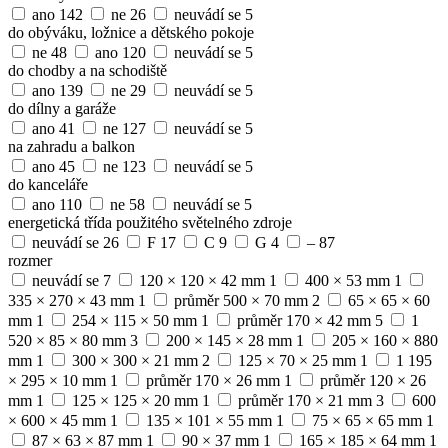
ano
142
ne
26
neuvádí se
5
do obýváku, ložnice a dětského pokoje
ne
48
ano
120
neuvádí se
5
do chodby a na schodiště
ano
139
ne
29
neuvádí se
5
do dílny a garáže
ano
41
ne
127
neuvádí se
5
na zahradu a balkon
ano
45
ne
123
neuvádí se
5
do kanceláře
ano
110
ne
58
neuvádí se
5
energetická třída použitého světelného zdroje
neuvádí se
26
F
17
C
9
G
4
–
87
rozmer
neuvádí se
7
120 × 120 × 42 mm
1
400 × 53 mm
1
335 × 270 × 43 mm
1
průměr 500 × 70 mm
2
65 × 65 × 60
mm
1
254 × 115 × 50 mm
1
průměr 170 × 42 mm
5
1
520 × 85 × 80 mm
3
200 × 145 × 28 mm
1
205 × 160 × 880
mm
1
300 × 300 × 21 mm
2
125 × 70 × 25 mm
1
1 195
× 295 × 10 mm
1
průměr 170 × 26 mm
1
průměr 120 × 26
mm
1
125 × 125 × 20 mm
1
průměr 170 × 21 mm
3
600
× 600 × 45 mm
1
135 × 101 × 55 mm
1
75 × 65 × 65 mm
1
87 × 63 × 87 mm
1
90 × 37 mm
1
165 × 185 × 64 mm
1