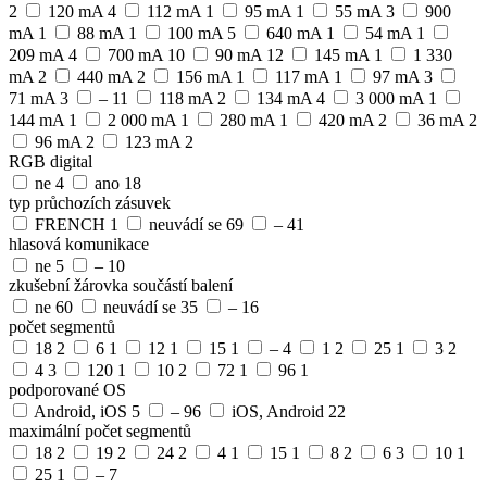
2
120 mA
4
112 mA
1
95 mA
1
55 mA
3
900
mA
1
88 mA
1
100 mA
5
640 mA
1
54 mA
1
209 mA
4
700 mA
10
90 mA
12
145 mA
1
1 330
mA
2
440 mA
2
156 mA
1
117 mA
1
97 mA
3
71 mA
3
–
11
118 mA
2
134 mA
4
3 000 mA
1
144 mA
1
2 000 mA
1
280 mA
1
420 mA
2
36 mA
2
96 mA
2
123 mA
2
RGB digital
ne
4
ano
18
typ průchozích zásuvek
FRENCH
1
neuvádí se
69
–
41
hlasová komunikace
ne
5
–
10
zkušební žárovka součástí balení
ne
60
neuvádí se
35
–
16
počet segmentů
18
2
6
1
12
1
15
1
–
4
1
2
25
1
3
2
4
3
120
1
10
2
72
1
96
1
podporované OS
Android, iOS
5
–
96
iOS, Android
22
maximální počet segmentů
18
2
19
2
24
2
4
1
15
1
8
2
6
3
10
1
25
1
–
7