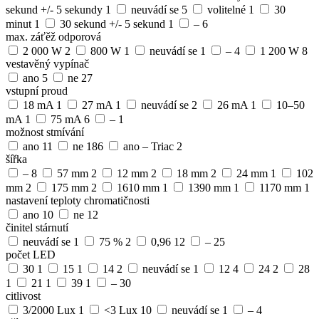
sekund +/- 5 sekundy
1
neuvádí se
5
volitelné
1
30
minut
1
30 sekund +/- 5 sekund
1
–
6
max. záťěž odporová
2 000 W
2
800 W
1
neuvádí se
1
–
4
1 200 W
8
vestavěný vypínač
ano
5
ne
27
vstupní proud
18 mA
1
27 mA
1
neuvádí se
2
26 mA
1
10–50
mA
1
75 mA
6
–
1
možnost stmívání
ano
11
ne
186
ano – Triac
2
šířka
–
8
57 mm
2
12 mm
2
18 mm
2
24 mm
1
102
mm
2
175 mm
2
1610 mm
1
1390 mm
1
1170 mm
1
nastavení teploty chromatičnosti
ano
10
ne
12
činitel stárnutí
neuvádí se
1
75 %
2
0,96
12
–
25
počet LED
30
1
15
1
14
2
neuvádí se
1
12
4
24
2
28
1
21
1
39
1
–
30
citlivost
3/2000 Lux
1
<3 Lux
10
neuvádí se
1
–
4