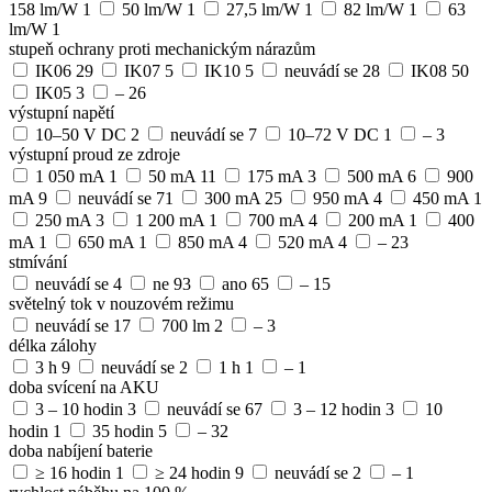
158 lm/W
1
50 lm/W
1
27,5 lm/W
1
82 lm/W
1
63
lm/W
1
stupeň ochrany proti mechanickým nárazům
IK06
29
IK07
5
IK10
5
neuvádí se
28
IK08
50
IK05
3
–
26
výstupní napětí
10–50 V DC
2
neuvádí se
7
10–72 V DC
1
–
3
výstupní proud ze zdroje
1 050 mA
1
50 mA
11
175 mA
3
500 mA
6
900
mA
9
neuvádí se
71
300 mA
25
950 mA
4
450 mA
1
250 mA
3
1 200 mA
1
700 mA
4
200 mA
1
400
mA
1
650 mA
1
850 mA
4
520 mA
4
–
23
stmívání
neuvádí se
4
ne
93
ano
65
–
15
světelný tok v nouzovém režimu
neuvádí se
17
700 lm
2
–
3
délka zálohy
3 h
9
neuvádí se
2
1 h
1
–
1
doba svícení na AKU
3 – 10 hodin
3
neuvádí se
67
3 – 12 hodin
3
10
hodin
1
35 hodin
5
–
32
doba nabíjení baterie
≥ 16 hodin
1
≥ 24 hodin
9
neuvádí se
2
–
1