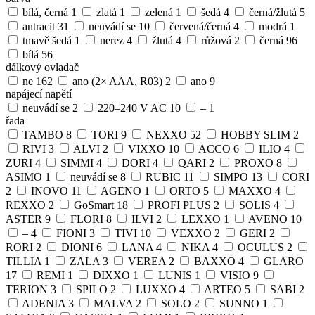
bílá, černá
1
zlatá
1
zelená
1
šedá
4
černá/žlutá
5
antracit
31
neuvádí se
10
červená/černá
4
modrá
1
tmavě šedá
1
nerez
4
žlutá
4
růžová
2
černá
96
bílá
56
dálkový ovladač
ne
162
ano (2× AAA, R03)
2
ano
9
napájecí napětí
neuvádí se
2
220–240 V AC
10
–
1
řada
TAMBO
8
TORI
9
NEXXO
52
HOBBY SLIM
2
RIVI
3
ALVI
2
VIXXO
10
ACCO
6
ILIO
4
ZURI
4
SIMMI
4
DORI
4
QARI
2
PROXO
8
ASIMO
1
neuvádí se
8
RUBIC
11
SIMPO
13
CORI
2
INOVO
11
AGENO
1
ORTO
5
MAXXO
4
REXXO
2
GoSmart
18
PROFI PLUS
2
SOLIS
4
ASTER
9
FLORI
8
ILVI
2
LEXXO
1
AVENO
10
–
4
FIONI
3
TIVI
10
VEXXO
2
GERI
2
RORI
2
DIONI
6
LANA
4
NIKA
4
OCULUS
2
TILLIA
1
ZALA
3
VEREA
2
BAXXO
4
GLARO
17
REMI
1
DIXXO
1
LUNIS
1
VISIO
9
TERION
3
SPILO
2
LUXXO
4
ARTEO
5
SABI
2
ADENIA
3
MALVA
2
SOLO
2
SUNNO
1