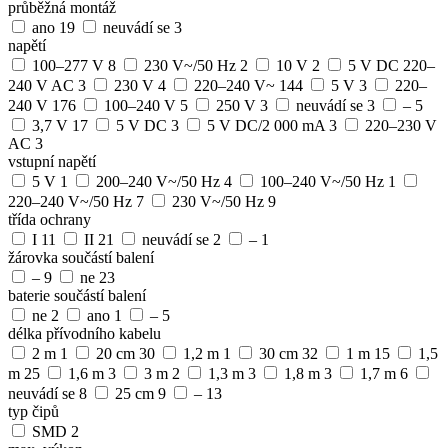
průběžná montáž
ano
19
neuvádí se
3
napětí
100–277 V
8
230 V~/50 Hz
2
10 V
2
5 V DC 220–
240 V AC
3
230 V
4
220–240 V~
144
5 V
3
220–
240 V
176
100–240 V
5
250 V
3
neuvádí se
3
–
5
3,7 V
17
5 V DC
3
5 V DC/2 000 mA
3
220–230 V
AC
3
vstupní napětí
5 V
1
200–240 V~/50 Hz
4
100–240 V~/50 Hz
1
220–240 V~/50 Hz
7
230 V~/50 Hz
9
třída ochrany
I
11
II
21
neuvádí se
2
–
1
žárovka součástí balení
–
9
ne
23
baterie součástí balení
ne
2
ano
1
–
5
délka přívodního kabelu
2 m
1
20 cm
30
1,2 m
1
30 cm
32
1 m
15
1,5
m
25
1,6 m
3
3 m
2
1,3 m
3
1,8 m
3
1,7 m
6
neuvádí se
8
25 cm
9
–
13
typ čipů
SMD
2