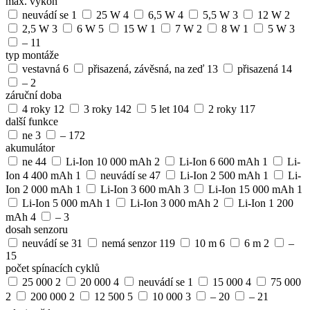
max. výkon
neuvádí se
1
25 W
4
6,5 W
4
5,5 W
3
12 W
2
2,5 W
3
6 W
5
15 W
1
7 W
2
8 W
1
5 W
3
–
11
typ montáže
vestavná
6
přisazená, závěsná, na zeď
13
přisazená
14
–
2
záruční doba
4 roky
12
3 roky
142
5 let
104
2 roky
117
další funkce
ne
3
–
172
akumulátor
ne
44
Li-Ion 10 000 mAh
2
Li-Ion 6 600 mAh
1
Li-
Ion 4 400 mAh
1
neuvádí se
47
Li-Ion 2 500 mAh
1
Li-
Ion 2 000 mAh
1
Li-Ion 3 600 mAh
3
Li-Ion 15 000 mAh
1
Li-Ion 5 000 mAh
1
Li-Ion 3 000 mAh
2
Li-Ion 1 200
mAh
4
–
3
dosah senzoru
neuvádí se
31
nemá senzor
119
10 m
6
6 m
2
–
15
počet spínacích cyklů
25 000
2
20 000
4
neuvádí se
1
15 000
4
75 000
2
200 000
2
12 500
5
10 000
3
–
20
–
21