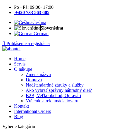
Po - Pá: 09:00- 17:00
+420 733 563 605
Čeština
Slovenština
German
Prihlásenie a registrácia
Home
Servis
O nákupe
Zmena názvu
Doprava
Nadštandardné záruky a služby
Ako vybrať správny náhradný diel?
B2B, Veľkoobchod, Opravári
Vrátenie a reklamácia tovaru
Kontakt
International Orders
Blog
Vyberte kategóriu