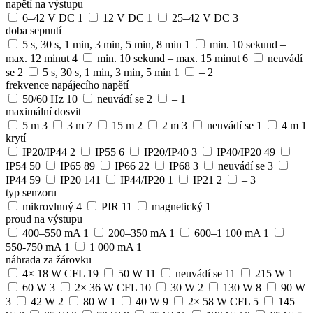
napětí na výstupu
6–42 V DC
1
12 V DC
1
25–42 V DC
3
doba sepnutí
5 s, 30 s, 1 min, 3 min, 5 min, 8 min
1
min. 10 sekund –
max. 12 minut
4
min. 10 sekund – max. 15 minut
6
neuvádí
se
2
5 s, 30 s, 1 min, 3 min, 5 min
1
–
2
frekvence napájecího napětí
50/60 Hz
10
neuvádí se
2
–
1
maximální dosvit
5 m
3
3 m
7
15 m
2
2 m
3
neuvádí se
1
4 m
1
krytí
IP20/IP44
2
IP55
6
IP20/IP40
3
IP40/IP20
49
IP54
50
IP65
89
IP66
22
IP68
3
neuvádí se
3
IP44
59
IP20
141
IP44/IP20
1
IP21
2
–
3
typ senzoru
mikrovlnný
4
PIR
11
magnetický
1
proud na výstupu
400–550 mA
1
200–350 mA
1
600–1 100 mA
1
550-750 mA
1
1 000 mA
1
náhrada za žárovku
4× 18 W CFL
19
50 W
11
neuvádí se
11
215 W
1
60 W
3
2× 36 W CFL
10
30 W
2
130 W
8
90 W
3
42 W
2
80 W
1
40 W
9
2× 58 W CFL
5
145