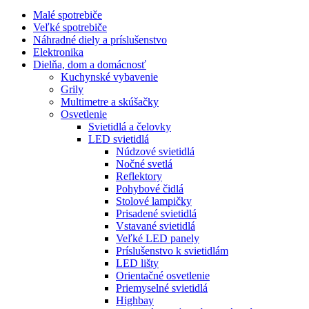
Malé spotrebiče
Veľké spotrebiče
Náhradné diely a príslušenstvo
Elektronika
Dielňa, dom a domácnosť
Kuchynské vybavenie
Grily
Multimetre a skúšačky
Osvetlenie
Svietidlá a čelovky
LED svietidlá
Núdzové svietidlá
Nočné svetlá
Reflektory
Pohybové čidlá
Stolové lampičky
Prisadené svietidlá
Vstavané svietidlá
Veľké LED panely
Príslušenstvo k svietidlám
LED lišty
Orientačné osvetlenie
Priemyselné svietidlá
Highbay