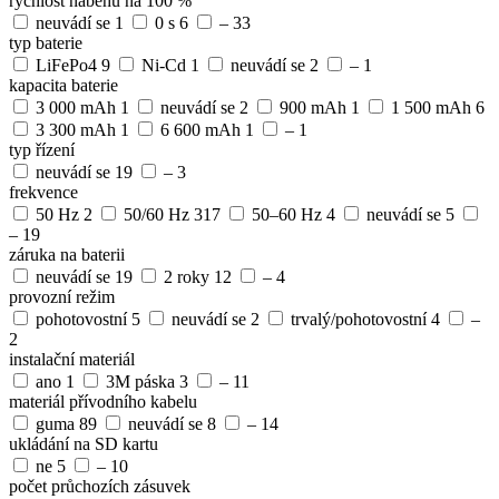
rychlost náběhu na 100 %
neuvádí se
1
0 s
6
–
33
typ baterie
LiFePo4
9
Ni-Cd
1
neuvádí se
2
–
1
kapacita baterie
3 000 mAh
1
neuvádí se
2
900 mAh
1
1 500 mAh
6
3 300 mAh
1
6 600 mAh
1
–
1
typ řízení
neuvádí se
19
–
3
frekvence
50 Hz
2
50/60 Hz
317
50–60 Hz
4
neuvádí se
5
–
19
záruka na baterii
neuvádí se
19
2 roky
12
–
4
provozní režim
pohotovostní
5
neuvádí se
2
trvalý/pohotovostní
4
–
2
instalační materiál
ano
1
3M páska
3
–
11
materiál přívodního kabelu
guma
89
neuvádí se
8
–
14
ukládání na SD kartu
ne
5
–
10
počet průchozích zásuvek