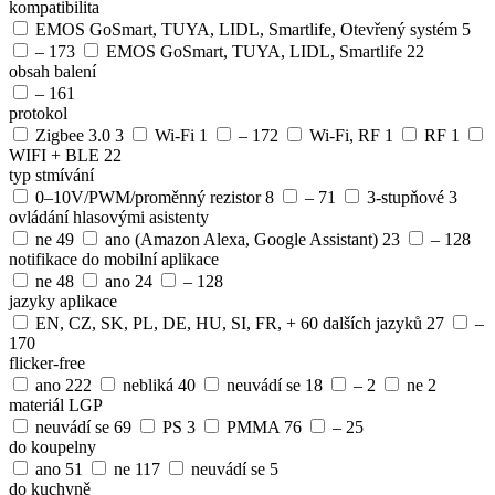
kompatibilita
EMOS GoSmart, TUYA, LIDL, Smartlife, Otevřený systém
5
–
173
EMOS GoSmart, TUYA, LIDL, Smartlife
22
obsah balení
–
161
protokol
Zigbee 3.0
3
Wi-Fi
1
–
172
Wi-Fi, RF
1
RF
1
WIFI + BLE
22
typ stmívání
0–10V/PWM/proměnný rezistor
8
–
71
3-stupňové
3
ovládání hlasovými asistenty
ne
49
ano (Amazon Alexa, Google Assistant)
23
–
128
notifikace do mobilní aplikace
ne
48
ano
24
–
128
jazyky aplikace
EN, CZ, SK, PL, DE, HU, SI, FR, + 60 dalších jazyků
27
–
170
flicker-free
ano
222
nebliká
40
neuvádí se
18
–
2
ne
2
materiál LGP
neuvádí se
69
PS
3
PMMA
76
–
25
do koupelny
ano
51
ne
117
neuvádí se
5
do kuchyně