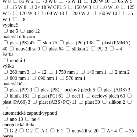
W
8
85 W
2
70 W
8
75 W
11
120 W
10
65 W
5
115 W
8
2× 18 W CFL
5
150 W
3
110 W
10
125
W
5
170 W
3
100 W
13
200 W
2
160 W
10
135
W
1
–
8
vypínač
ne
5
ano
12
materiál difuzoru
plast (PS)
43
sklo
75
plast (PC)
138
plast (PMMA)
40
neuvádí se
9
plast
64
silikon
2
PU
2
–
4
Farba
modrá
1
výška
260 mm
3
–
12
1 750 mm
1
140 mm
1
2 mm
2
800 mm
1
690 mm
1
570 mm
1
materiál těla
plast (PP)
3
plast (PS) + ocelový plech
5
plast (ABS)
3
hliník
161
plast (PC)
61
ocel
1
ocelový plech
63
plast (PA66)
3
plast (ABS+PC)
11
plast
30
silikon
2
–
2
automatické zapnutí/vypnutí
ano
13
ne
4
energetická třída
G
2
C
2
A
1
E
1
neuvádí se
20
A+
4
–
35
barva