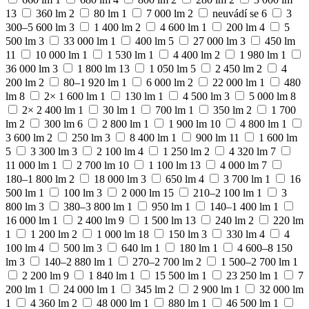
13
360 lm
2
80 lm
1
7 000 lm
2
neuvádí se
6
3
300–5 600 lm
3
1 400 lm
2
4 600 lm
1
200 lm
4
5
500 lm
3
33 000 lm
1
400 lm
5
27 000 lm
3
450 lm
11
10 000 lm
1
1 530 lm
1
4 400 lm
2
1 980 lm
1
36 000 lm
3
1 800 lm
13
1 050 lm
5
2 450 lm
2
4
200 lm
2
80–1 920 lm
1
6 000 lm
2
22 000 lm
1
480
lm
8
2× 1 600 lm
1
130 lm
1
4 500 lm
3
5 000 lm
8
2× 2 400 lm
1
30 lm
1
700 lm
1
350 lm
2
1 700
lm
2
300 lm
6
2 800 lm
1
1 900 lm
10
4 800 lm
1
3 600 lm
2
250 lm
3
8 400 lm
1
900 lm
11
1 600 lm
5
3 300 lm
3
2 100 lm
4
1 250 lm
2
4 320 lm
7
11 000 lm
1
2 700 lm
10
1 100 lm
13
4 000 lm
7
180–1 800 lm
2
18 000 lm
3
650 lm
4
3 700 lm
1
16
500 lm
1
100 lm
3
2 000 lm
15
210–2 100 lm
1
3
800 lm
3
380–3 800 lm
1
950 lm
1
140–1 400 lm
1
16 000 lm
1
2 400 lm
9
1 500 lm
13
240 lm
2
220 lm
1
1 200 lm
2
1 000 lm
18
150 lm
3
330 lm
4
4
100 lm
4
500 lm
3
640 lm
1
180 lm
1
4 600–8 150
lm
3
140–2 880 lm
1
270–2 700 lm
2
1 500–2 700 lm
1
2 200 lm
9
1 840 lm
1
15 500 lm
1
23 250 lm
1
7
200 lm
1
24 000 lm
1
345 lm
2
2 900 lm
1
32 000 lm
1
4 360 lm
2
48 000 lm
1
880 lm
1
46 500 lm
1