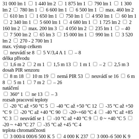
31 000 lm
1
1 440 lm
2
1 875 lm
1
790 lm
1
1 300
lm
2
780 lm
1
6 600 lm
1
6 500 lm
1
max. 460 lm
2
610 lm
1
1 650 lm
1
750 lm
1
4 950 lm
1
60 lm
1
2 340 lm
1
5 600 lm
1
4 680 lm
1
1 725 lm
2
2
160 lm
2
max. 200 lm
3
4 050 lm
2
235 lm
1
–
40
7 500 lm
2
65 lm
3
15 000 lm
1
990 lm
1
3 520
lm
2
270 - 2 700 lm
1
max. výstup celkem
neuvádí se
8
5 V/3,4 A
1
–
8
délka přívodu
1,6 m
2
2 m
1
1,5 m
13
1 m
1
–
2
2,5 m
3
dosah PIR senzoru
8 m
18
10 m
19
nemá PIR
53
neuvádí se
16
6 m
8
5 m
1
7 m
2
–
26
natáčení
360°
1
ne
13
–
3
rozsah pracovní teploty
-20 °C až +50 °C
5
-40 °C až +50 °C
12
-35 °C až +50
°C
9
-20 °C až +40 °C
90
-20~+60 °C
4
-40 °C až +85
°C
3
neuvádí se
1
-10 °C až +40 °C
9
0 ~ +40 °C
5
-20 ~ +40 °C
27
-35 °C až +45 °C
4
teplota chromatičnosti
3 000/4 000/6 500 K
5
4 000 K
237
3 000–6 500 K
9