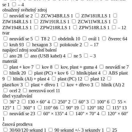
se
1
–
4
obsažený světelný zdroj
neuvádí se
2
ZCW34BR.LS
1
ZIW181R.LS
1
ZIW184R.LS
1
ZIW191R.LS
1
ZCW11WR.LS
1
ZIW194R.LS
1
ZPW218R.LS
1
ZPW518R.LS
1
–
12
tvar
neuvádí se
5
T8
2
obdelník
10
ovál
1
čtverec
64
kruh
93
hexagon
3
polokoule
2
–
17
napájecí zdroj součástí balení
ano
28
ano (USB kabel)
4
ne
5
–
3
materiál
plast + kov
7
kov
8
kov, plast + guma
4
neuvádí se
7
hliník
20
plast (PC) + kov
6
hliník/plast
4
ABS plast
9
hliník (Al) + plast
4
plast (PC)
12
plast
12
plast/kov
3
plast + dřevo
1
kov + dřevo
3
hliník (Al)
2
ocel
2
nerezová ocel
11
úhel vyzařování
36°
2
130 × 60°
4
250°
2
60°
3
100°
6
55 ×
125°
1
360°
1
110°
66
90°
19
120°
182
115°
13
neuvádí se
23
60° × 135°
4
140° × 70°
4
120° × 60°
1
časová prodleva
30/60/120 sekund
1
90 sekund +/- 3 sekundy
1
25