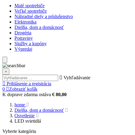
Malé spotrebiče
Veľké spotrebiče
Náhradné diely a príslušenstvo
Elektronika
Dielňa, dom a domácnosť
Drogéria
Potraviny
Služby a kupóny
Výpredaj
×
Vyhľadávanie
Prihlásenie a registrácia
0
Zobraziť košík
K doprave zdarma ostáva
€ 80,00
home
Dielňa, dom a domácnosť
Osvetlenie
LED svietidlá
Vyberte kategóriu