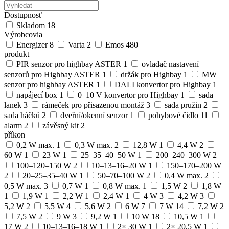
Dostupnosť
Skladom
18
Výrobcovia
Energizer
8
Varta
2
Emos
480
produkt
PIR senzor pro highbay ASTER
1
ovladač nastavení
senzorů pro Highbay ASTER
1
držák pro Highbay
1
MW
senzor pro highbay ASTER
1
DALI konvertor pro Highbay
1
napájecí box
1
0–10 V konvertor pro Highbay
1
sada
lanek
3
rámeček pro přisazenou montáž
3
sada pružin
2
sada háčků
2
dveřní/okenní senzor
1
pohybové čidlo
11
alarm
2
závěsný kit
2
příkon
0,2 W max.
1
0,3 W max.
2
12,8 W
1
4,4 W
2
60 W
1
23 W
1
25–35–40–50 W
1
200–240–300 W
2
100–120–150 W
2
10–13–16–20 W
1
150–170–200 W
2
20–25–35–40 W
1
50–70–100 W
2
0,4 W max.
2
0,5 W max.
3
0,7 W
1
0,8 W max.
1
1,5 W
2
1,8 W
1
1,9 W
1
2,2 W
1
2,4 W
1
4 W
3
4,2 W
3
5,2 W
2
5,5 W
4
5,6 W
2
6 W
7
7 W
14
7,2 W
2
7,5 W
2
9 W
3
9,2 W
1
10 W
18
10,5 W
1
17 W
2
10–13–16–18 W
1
2× 30 W
1
2× 20,5 W
1