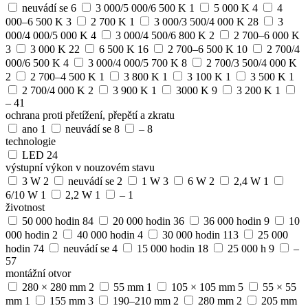
neuvádí se
6
3 000/5 000/6 500 K
1
5 000 K
4
4
000–6 500 K
3
2 700 K
1
3 000/3 500/4 000 K
28
3
000/4 000/5 000 K
4
3 000/4 500/6 800 K
2
2 700–6 000 K
3
3 000 K
22
6 500 K
16
2 700–6 500 K
10
2 700/4
000/6 500 K
4
3 000/4 000/5 700 K
8
2 700/3 500/4 000 K
2
2 700–4 500 K
1
3 800 K
1
3 100 K
1
3 500 K
1
2 700/4 000 K
2
3 900 K
1
3000 K
9
3 200 K
1
–
41
ochrana proti přetížení, přepětí a zkratu
ano
1
neuvádí se
8
–
8
technologie
LED
24
výstupní výkon v nouzovém stavu
3 W
2
neuvádí se
2
1 W
3
6 W
2
2,4 W
1
6/10 W
1
2,2 W
1
–
1
životnost
50 000 hodin
84
20 000 hodin
36
36 000 hodin
9
10
000 hodin
2
40 000 hodin
4
30 000 hodin
113
25 000
hodin
74
neuvádí se
4
15 000 hodin
18
25 000 h
9
–
57
montážní otvor
280 × 280 mm
2
55 mm
1
105 × 105 mm
5
55 × 55
mm
1
155 mm
3
190–210 mm
2
280 mm
2
205 mm