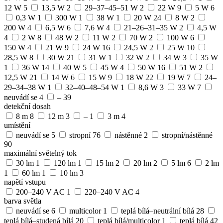
12 W
5
13,5 W
2
29–37–45–51 W
2
22 W
9
5 W
6
0,3 W
1
300 W
1
38 W
1
20 W
24
8 W
2
200 W
4
6,5 W
6
7,6 W
4
21–26–31–35 W
2
4,5 W
4
2 W
8
48 W
2
11 W
2
70 W
2
100 W
6
150 W
4
21 W
9
24 W
16
24,5 W
2
25 W
10
28,5 W
8
30 W
21
31 W
1
32 W
2
34 W
3
35 W
1
36 W
14
40 W
5
45 W
4
50 W
16
51 W
2
12,5 W
21
14 W
6
15 W
9
18 W
22
19 W
7
24–
29–34–38 W
1
32–40–48–54 W
1
8,6 W
3
33 W
7
neuvádí se
4
–
39
detekční dosah
8 m
8
12 m
3
–
1
3 m
4
umístění
neuvádí se
5
stropní
76
nástěnné
2
stropní/nástěnné
90
maximální světelný tok
30 lm
1
120 lm
1
15 lm
2
20 lm
2
5 lm
6
2 lm
1
60 lm
1
10 lm
3
napětí vstupu
200–240 V AC
1
220–240 V AC
4
barva světla
neuvádí se
6
multicolor
1
teplá bílá–neutrální bílá
28
teplá bílá–studená bílá
20
teplá bílá/multicolor
1
teplá bílá
42