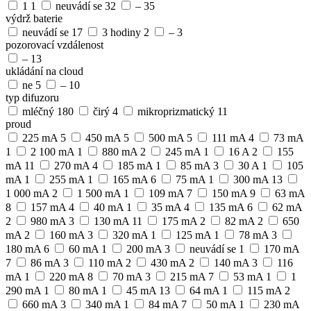
1
1
neuvádí se
32
–
35
výdrž baterie
neuvádí se
17
3 hodiny
2
–
3
pozorovací vzdálenost
–
13
ukládání na cloud
ne
5
–
10
typ difuzoru
mléčný
180
čirý
4
mikroprizmatický
11
proud
225 mA
5
450 mA
5
500 mA
5
111 mA
4
73 mA
1
2 100 mA
1
880 mA
2
245 mA
1
16 A
2
155
mA
11
270 mA
4
185 mA
1
85 mA
3
30 A
1
105
mA
1
255 mA
1
165 mA
6
75 mA
1
300 mA
13
1 000 mA
2
1 500 mA
1
109 mA
7
150 mA
9
63 mA
8
157 mA
4
40 mA
1
35 mA
4
135 mA
6
62 mA
2
980 mA
3
130 mA
11
175 mA
2
82 mA
2
650
mA
2
160 mA
3
320 mA
1
125 mA
1
78 mA
3
180 mA
6
60 mA
1
200 mA
3
neuvádí se
1
170 mA
7
86 mA
3
110 mA
2
430 mA
2
140 mA
3
116
mA
1
220 mA
8
70 mA
3
215 mA
7
53 mA
1
1
290 mA
1
80 mA
1
45 mA
13
64 mA
1
115 mA
2
660 mA
3
340 mA
1
84 mA
7
50 mA
1
230 mA