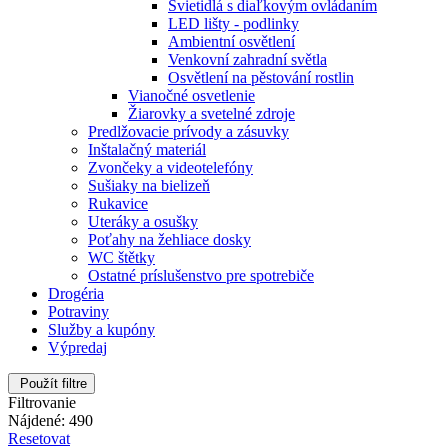
Svietidlá s diaľkovým ovládaním
LED lišty - podlinky
Ambientní osvětlení
Venkovní zahradní světla
Osvětlení na pěstování rostlin
Vianočné osvetlenie
Žiarovky a svetelné zdroje
Predlžovacie prívody a zásuvky
Inštalačný materiál
Zvončeky a videotelefóny
Sušiaky na bielizeň
Rukavice
Uteráky a osušky
Poťahy na žehliace dosky
WC štětky
Ostatné príslušenstvo pre spotrebiče
Drogéria
Potraviny
Služby a kupóny
Výpredaj
Použít filtre
Filtrovanie
Nájdené: 490
Resetovat