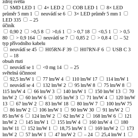
zdroj světla
SMD LED
1
4× LED
2
COB LED
1
8× LED
průměr 5 mm
1
neuvádí se
6
3× LED průměr 5 mm
1
LED
335
–
25
účiník
0,90
2
>0,5
8
>0,6
1
> 0,7
18
<0,5
1
> 0,5
80
> 0,9
164
neuvádí se
7
0,85
2
> 0,8
4
–
52
typ přívodního kabelu
neuvádí se
45
H05RN-F
39
H07RN-F
6
USB C
3
–
18
obsah rtuti
neuvádí se
1
<0 mg
14
–
25
světelná účinnost
92,5 lm/W
1
77 lm/W
4
110 lm/W
17
114 lm/W
1
neuvádí se
4
132 lm/W
2
95 lm/W
8
75 lm/W
8
115 lm/W
4
66 lm/W
3
140 lm/W
1
150 lm/W
13
70
lm/W
2
60 lm/W
6
105 lm/W
3
71 lm/W
4
120 lm/W
13
67 lm/W
2
83 lm/W
18
80 lm/W
7
100 lm/W
75
86 lm/W
2
106 lm/W
1
90 lm/W
30
91 lm/W
2
85 lm/W
6
124 lm/W
2
62 lm/W
2
168 lm/W
6
121
lm/W
2
145 lm/W
1
155 lm/W
4
160 lm/W
4
180
lm/W
11
152 lm/W
1
18,75 lm/W
1
169 lm/W
2
173
lm/W
2
57 lm/W
1
47 lm/W
2
–
24
25,4 lm/W
1