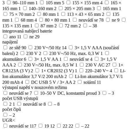
3
90–110 mm
1
105 mm
5
155 × 155 mm
4
165 ×
165 mm
1
140–160 mm
2
205 × 205 mm
3
165 mm
1
75 × 70 mm
2
80 mm
1
113 × 43 × 65 mm
2
135
mm
1
68 mm
4
80 × 80 mm
1
neuvádí se
78
ne
9
135 × 135 mm
1
87 mm
2
72 mm
2
–
38
integrovaná nabíjecí baterie
ano
11
ne
29
napájení
ze sítě
90
230 V~/50 Hz
14
3× 1,5 V AAA (součástí
balení)
2
230 V
2
230 V~/50 Hz, max. 0,3 W
1
akumulátor
6
3× 1,5 V AA
1
neuvádí se
4
3× 1,5 V
AAA
2
230 V~/50 Hz, max. 0,5 W
1
230 V AC
27
1×
CR123A (3 V)
2
1× CR2032 (3 V)
1
220–240 V~
4
Li-
Ion akumulátor 3,7 V/2 200 mAh
2
Li-Ion akumulátor 3,7 V/1
200 mAh
4
DC USB 5 V / 3× AA
2
solární
11
výstupní napětí v nouzovém režimu
neuvádí se
7
10–50 V DC, konstantní proud
3
–
3
počet USB výstupů
2
1
neuvádí se
8
–
8
počet čipů
–
2
UGR<
neuvádí se
117
19
12
22
22
–
22