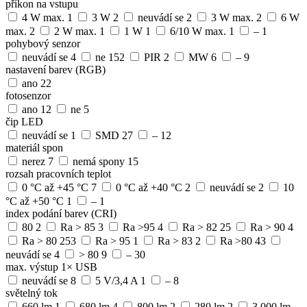
příkon na vstupu
4 W max.
1
3 W
2
neuvádí se
2
3 W max.
2
6 W
max.
2
2 W max.
1
1 W
1
6/10 W max.
1
–
1
pohybový senzor
neuvádí se
4
ne
152
PIR
2
MW
6
–
9
nastavení barev (RGB)
ano
22
fotosenzor
ano
12
ne
5
čip LED
neuvádí se
1
SMD
27
–
12
materiál spon
nerez
7
nemá spony
15
rozsah pracovních teplot
0 °C až +45 °C
7
0 °C až +40 °C
2
neuvádí se
2
10
°C až +50 °C
1
–
1
index podání barev (CRI)
80
2
Ra > 85
3
Ra >95
4
Ra > 82
25
Ra > 90
4
Ra > 80
253
Ra > 95
1
Ra > 83
2
Ra >80
43
neuvádí se
4
> 80
9
–
30
max. výstup 1× USB
neuvádí se
8
5 V/3,4 A
1
–
8
světelný tok
660 lm
1
680 lm
4
800 lm
2
280 lm
2
3 000 lm