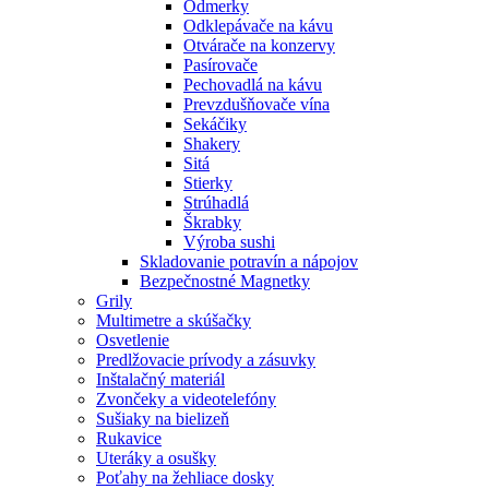
Odmerky
Odklepávače na kávu
Otvárače na konzervy
Pasírovače
Pechovadlá na kávu
Prevzdušňovače vína
Sekáčiky
Shakery
Sitá
Stierky
Strúhadlá
Škrabky
Výroba sushi
Skladovanie potravín a nápojov
Bezpečnostné Magnetky
Grily
Multimetre a skúšačky
Osvetlenie
Predlžovacie prívody a zásuvky
Inštalačný materiál
Zvončeky a videotelefóny
Sušiaky na bielizeň
Rukavice
Uteráky a osušky
Poťahy na žehliace dosky