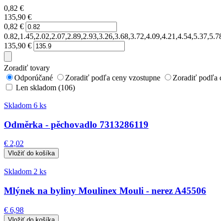
0,82
€
135,90
€
0,82
€
0.82,1.45,2.02,2.07,2.89,2.93,3.26,3.68,3.72,4.09,4.21,4.54,5.37,5.
135,90
€
Zoradiť tovary
Odporúčané
Zoradiť podľa ceny vzostupne
Zoradiť podľa 
Len skladom (106)
Skladom 6 ks
Odměrka - pěchovadlo 7313286119
€ 2,02
Skladom 2 ks
Mlýnek na byliny Moulinex Mouli - nerez A45506
€ 6,98