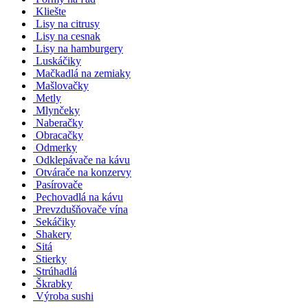
Kliešte
Lisy na citrusy
Lisy na cesnak
Lisy na hamburgery
Luskáčiky
Mačkadlá na zemiaky
Mašlovačky
Metly
Mlynčeky
Naberačky
Obracačky
Odmerky
Odklepávače na kávu
Otvárače na konzervy
Pasírovače
Pechovadlá na kávu
Prevzdušňovače vína
Sekáčiky
Shakery
Sitá
Stierky
Strúhadlá
Škrabky
Výroba sushi