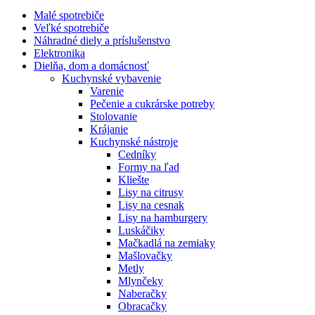
Malé spotrebiče
Veľké spotrebiče
Náhradné diely a príslušenstvo
Elektronika
Dielňa, dom a domácnosť
Kuchynské vybavenie
Varenie
Pečenie a cukrárske potreby
Stolovanie
Krájanie
Kuchynské nástroje
Cedníky
Formy na ľad
Kliešte
Lisy na citrusy
Lisy na cesnak
Lisy na hamburgery
Luskáčiky
Mačkadlá na zemiaky
Mašlovačky
Metly
Mlynčeky
Naberačky
Obracačky