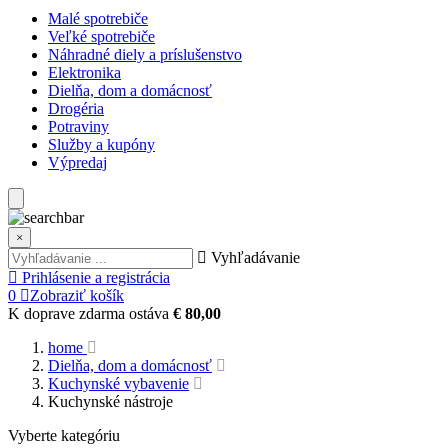
Malé spotrebiče
Veľké spotrebiče
Náhradné diely a príslušenstvo
Elektronika
Dielňa, dom a domácnosť
Drogéria
Potraviny
Služby a kupóny
Výpredaj
×
Vyhľadávanie
Prihlásenie a registrácia
0
Zobraziť košík
K doprave zdarma ostáva
€ 80,00
home
Dielňa, dom a domácnosť
Kuchynské vybavenie
Kuchynské nástroje
Vyberte kategóriu