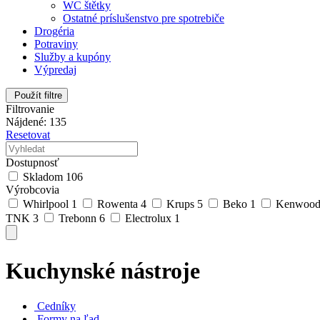
WC štětky
Ostatné príslušenstvo pre spotrebiče
Drogéria
Potraviny
Služby a kupóny
Výpredaj
Použít filtre
Filtrovanie
Nájdené: 135
Resetovat
Dostupnosť
Skladom
106
Výrobcovia
Whirlpool
1
Rowenta
4
Krups
5
Beko
1
Kenwoo
TNK
3
Trebonn
6
Electrolux
1
Kuchynské nástroje
Cedníky
Formy na ľad