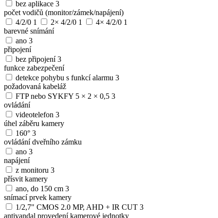
bez aplikace
3
počet vodičů (monitor/zámek/napájení)
4/2/0
1
2× 4/2/0
1
4× 4/2/0
1
barevné snímání
ano
3
připojení
bez připojení
3
funkce zabezpečení
detekce pohybu s funkcí alarmu
3
požadovaná kabeláž
FTP nebo SYKFY 5 × 2 × 0,5
3
ovládání
videotelefon
3
úhel záběru kamery
160°
3
ovládání dveřního zámku
ano
3
napájení
z monitoru
3
přísvit kamery
ano, do 150 cm
3
snímací prvek kamery
1/2,7" CMOS 2.0 MP, AHD + IR CUT
3
antivandal provedení kamerové jednotky