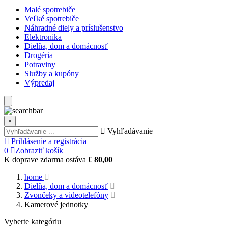
Malé spotrebiče
Veľké spotrebiče
Náhradné diely a príslušenstvo
Elektronika
Dielňa, dom a domácnosť
Drogéria
Potraviny
Služby a kupóny
Výpredaj
×
Vyhľadávanie
Prihlásenie a registrácia
0
Zobraziť košík
K doprave zdarma ostáva
€ 80,00
home
Dielňa, dom a domácnosť
Zvončeky a videotelefóny
Kamerové jednotky
Vyberte kategóriu