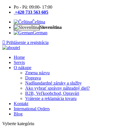
Po - Pá: 09:00- 17:00
+420 733 563 605
Čeština
Slovenština
German
Prihlásenie a registrácia
Home
Servis
O nákupe
Zmena názvu
Doprava
Nadštandardné záruky a služby
Ako vybrať správny náhradný diel?
B2B, Veľkoobchod, Opravári
Vrátenie a reklamácia tovaru
Kontakt
International Orders
Blog
Vyberte kategóriu