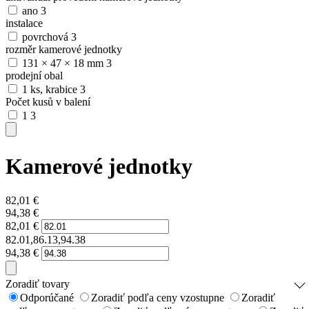
ano
3
instalace
povrchová
3
rozměr kamerové jednotky
131 × 47 × 18 mm
3
prodejní obal
1 ks, krabice
3
Počet kusů v balení
1
3
Kamerové jednotky
82,01
€
94,38
€
82,01
€
82.01,86.13,94.38
94,38
€
Zoradiť tovary
Odporúčané
Zoradiť podľa ceny vzostupne
Zoradiť