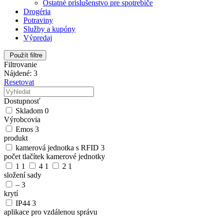
Ostatné príslušenstvo pre spotrebiče
Drogéria
Potraviny
Služby a kupóny
Výpredaj
Použít filtre
Filtrovanie
Nájdené: 3
Resetovat
Dostupnosť
Skladom
0
Výrobcovia
Emos
3
produkt
kamerová jednotka s RFID
3
počet tlačítek kamerové jednotky
1
1
4
1
2
1
složení sady
–
3
krytí
IP44
3
aplikace pro vzdálenou správu