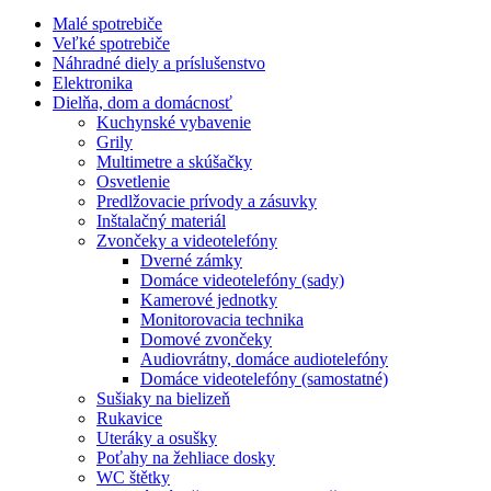
Malé spotrebiče
Veľké spotrebiče
Náhradné diely a príslušenstvo
Elektronika
Dielňa, dom a domácnosť
Kuchynské vybavenie
Grily
Multimetre a skúšačky
Osvetlenie
Predlžovacie prívody a zásuvky
Inštalačný materiál
Zvončeky a videotelefóny
Dverné zámky
Domáce videotelefóny (sady)
Kamerové jednotky
Monitorovacia technika
Domové zvončeky
Audiovrátny, domáce audiotelefóny
Domáce videotelefóny (samostatné)
Sušiaky na bielizeň
Rukavice
Uteráky a osušky
Poťahy na žehliace dosky
WC štětky