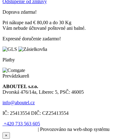
Odstúpenie od zmluvy
Doprava zdarma!
Pri nákupe nad € 80,00 a do 30 Kg
Vám nebude účtované poštovné ani balné.
Expresné doručenie zadarmo!
Platby
Prevádzkareň
ABOUTEL s.r.o.
Dvorská 476/14a, Liberec 5, PSČ: 46005
info@aboutel.cz
IČ:
25413554
DIČ:
CZ25413554
+420 733 563 605
SOLARIS.media
| Provozováno na web-shop systému
×