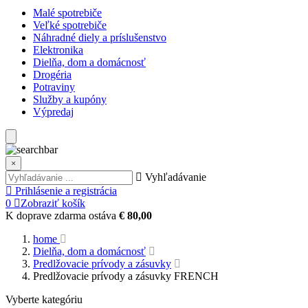
Malé spotrebiče
Veľké spotrebiče
Náhradné diely a príslušenstvo
Elektronika
Dielňa, dom a domácnosť
Drogéria
Potraviny
Služby a kupóny
Výpredaj
×
Vyhľadávanie
Prihlásenie a registrácia
0
Zobraziť košík
K doprave zdarma ostáva
€ 80,00
home
Dielňa, dom a domácnosť
Predlžovacie prívody a zásuvky
Predlžovacie prívody a zásuvky FRENCH
Vyberte kategóriu