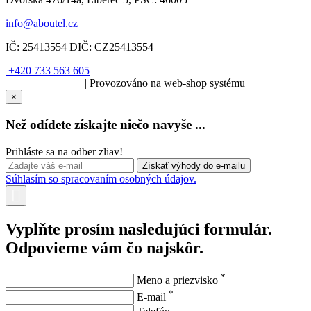
info@aboutel.cz
IČ:
25413554
DIČ:
CZ25413554
+420 733 563 605
SOLARIS.media
| Provozováno na web-shop systému
×
Než odídete získajte niečo navyše ...
Prihláste sa na odber zliav!
Súhlasím so spracovaním osobných údajov.
Vyplňte prosím nasledujúci formulár.
Odpovieme vám čo najskôr.
*
Meno a priezvisko
*
E-mail