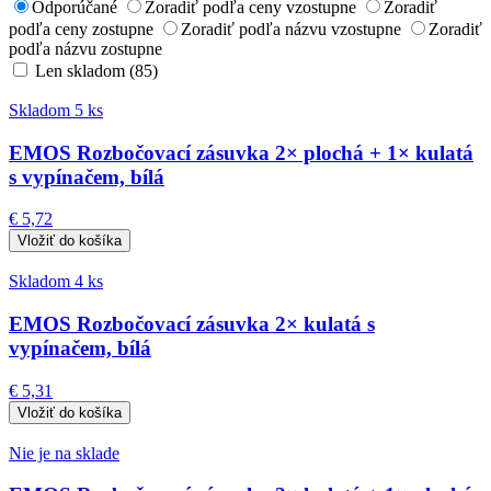
Odporúčané
Zoradiť podľa ceny vzostupne
Zoradiť
podľa ceny zostupne
Zoradiť podľa názvu vzostupne
Zoradiť
podľa názvu zostupne
Len skladom (85)
Skladom 5 ks
EMOS Rozbočovací zásuvka 2× plochá + 1× kulatá
s vypínačem, bílá
€ 5,72
Skladom 4 ks
EMOS Rozbočovací zásuvka 2× kulatá s
vypínačem, bílá
€ 5,31
Nie je na sklade