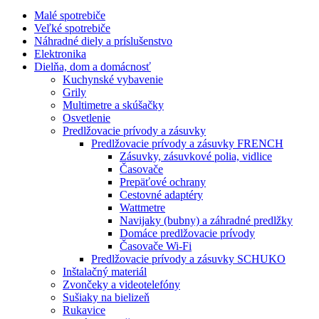
Malé spotrebiče
Veľké spotrebiče
Náhradné diely a príslušenstvo
Elektronika
Dielňa, dom a domácnosť
Kuchynské vybavenie
Grily
Multimetre a skúšačky
Osvetlenie
Predlžovacie prívody a zásuvky
Predlžovacie prívody a zásuvky FRENCH
Zásuvky, zásuvkové polia, vidlice
Časovače
Prepäťové ochrany
Cestovné adaptéry
Wattmetre
Navijaky (bubny) a záhradné predlžky
Domáce predlžovacie prívody
Časovače Wi-Fi
Predlžovacie prívody a zásuvky SCHUKO
Inštalačný materiál
Zvončeky a videotelefóny
Sušiaky na bielizeň
Rukavice