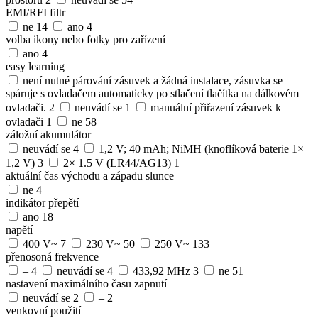
EMI/RFI filtr
ne
14
ano
4
volba ikony nebo fotky pro zařízení
ano
4
easy learning
není nutné párování zásuvek a žádná instalace, zásuvka se
spáruje s ovladačem automaticky po stlačení tlačítka na dálkovém
ovladači.
2
neuvádí se
1
manuální přiřazení zásuvek k
ovladači
1
ne
58
záložní akumulátor
neuvádí se
4
1,2 V; 40 mAh; NiMH (knoflíková baterie 1×
1,2 V)
3
2× 1.5 V (LR44/AG13)
1
aktuální čas východu a západu slunce
ne
4
indikátor přepětí
ano
18
napětí
400 V~
7
230 V~
50
250 V~
133
přenosoná frekvence
–
4
neuvádí se
4
433,92 MHz
3
ne
51
nastavení maximálního času zapnutí
neuvádí se
2
–
2
venkovní použití