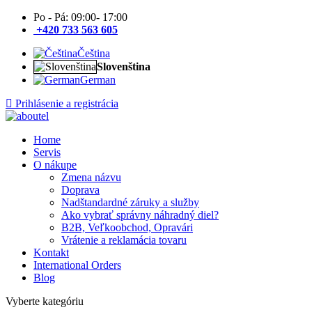
Po - Pá: 09:00- 17:00
+420 733 563 605
Čeština
Slovenština
German
Prihlásenie a registrácia
Home
Servis
O nákupe
Zmena názvu
Doprava
Nadštandardné záruky a služby
Ako vybrať správny náhradný diel?
B2B, Veľkoobchod, Opravári
Vrátenie a reklamácia tovaru
Kontakt
International Orders
Blog
Vyberte kategóriu