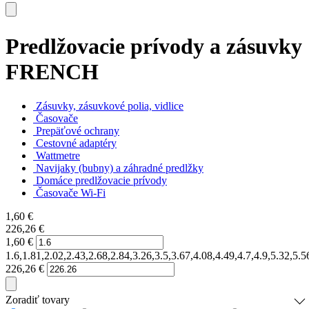
Predlžovacie prívody a zásuvky
FRENCH
Zásuvky, zásuvkové polia, vidlice
Časovače
Prepäťové ochrany
Cestovné adaptéry
Wattmetre
Navijaky (bubny) a záhradné predlžky
Domáce predlžovacie prívody
Časovače Wi-Fi
1,60
€
226,26
€
1,60
€
1.6,1.81,2.02,2.43,2.68,2.84,3.26,3.5,3.67,4.08,4.49,4.7,4.9,5.32,
226,26
€
Zoradiť tovary