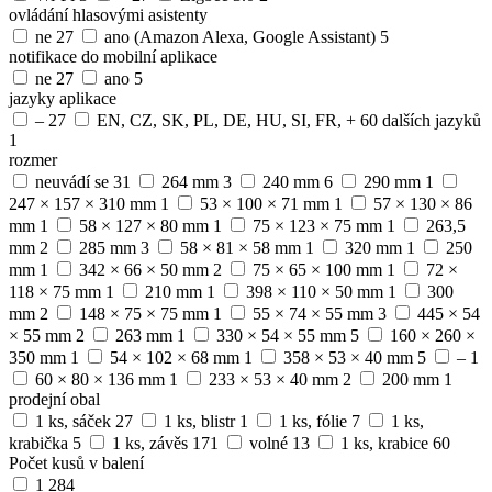
ovládání hlasovými asistenty
ne
27
ano (Amazon Alexa, Google Assistant)
5
notifikace do mobilní aplikace
ne
27
ano
5
jazyky aplikace
–
27
EN, CZ, SK, PL, DE, HU, SI, FR, + 60 dalších jazyků
1
rozmer
neuvádí se
31
264 mm
3
240 mm
6
290 mm
1
247 × 157 × 310 mm
1
53 × 100 × 71 mm
1
57 × 130 × 86
mm
1
58 × 127 × 80 mm
1
75 × 123 × 75 mm
1
263,5
mm
2
285 mm
3
58 × 81 × 58 mm
1
320 mm
1
250
mm
1
342 × 66 × 50 mm
2
75 × 65 × 100 mm
1
72 ×
118 × 75 mm
1
210 mm
1
398 × 110 × 50 mm
1
300
mm
2
148 × 75 × 75 mm
1
55 × 74 × 55 mm
3
445 × 54
× 55 mm
2
263 mm
1
330 × 54 × 55 mm
5
160 × 260 ×
350 mm
1
54 × 102 × 68 mm
1
358 × 53 × 40 mm
5
–
1
60 × 80 × 136 mm
1
233 × 53 × 40 mm
2
200 mm
1
prodejní obal
1 ks, sáček
27
1 ks, blistr
1
1 ks, fólie
7
1 ks,
krabička
5
1 ks, závěs
171
volné
13
1 ks, krabice
60
Počet kusů v balení
1
284