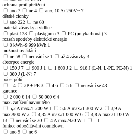
ochrana proti přetížení
ano
7
ne
4
ano, 10 A/ 250V~
7
dětské clonky
ano
222
ne
60
materiál zásuvky a vidlice
plast
128
plast/guma
3
PC (polykarbonát)
3
rozsah spotřeby elektrické energie
0 kWh–9 999 kWh
1
možnost ovládání
ne
58
neuvádí se
1
až 4 zásuvky
3
absorpce energie
150 J
7
900 J
1
1 800 J
2
918 J (L-N, L-PE, PE-N)
1
380 J (L-N)
7
počet pólů
–
4
2P + PE
3
4
6
5
6
neuvádí se
43
garance
2 000 €
14
50 000 €
4
max. zatížení navinutého
5,2 A max./1 200 W
1
5,6 A max./1 300 W
2
3,9 A
max./900 W
2
4,35 A max./1 000 W
6
4,8 A max./1 100 W
13
neuvádí se
30
4 A max./920 W
1
–
1
funkce odpočítávání countdown
ano
5
ne
6