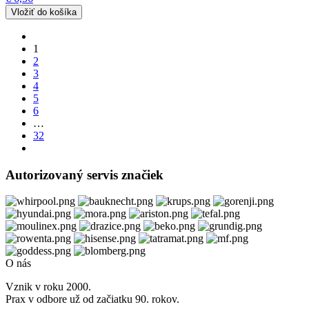
1
2
3
4
5
6
…
32
Autorizovaný servis značiek
O nás
Vznik v roku 2000.
Prax v odbore už od začiatku 90. rokov.