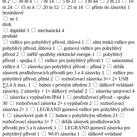
m
2
30 m
4
7 m
14
5 m
33
3 m
44
2 m
23
10
m
24
15 m
4
20 m
12
25 m
16
přímo do zásuvky
1
bezdrátové
ne
1
druh
digitální
3
mechanická
4
produkt
vidlice pro pohyblivý přívod, úhlová
1
ultra tenká vidlice pro
pohyblivý přívod, úhlová
1
gumová vidlice pro pohyblivý
přívod
2
měřič spotřeby elektrické energie
1
pohyblivý
přívod – spojka
1
vidlice pro pohyblivý přívod
1
samostatná
vidlice
4
zásuvka pro pohyblivý přívod – přímá
2
držák
zásuvek prodlužovacích přívodů pro 3 a 4 zásuvky
1
vidlice pro
pohyblivý přívod, přímá
2
rozbočovací zásuvka 3×+ 2× USB
∑2,4 A max.
1
buben s pevným středem
2
dálkově ovládané
zásuvky, 2 zásuvky + 1× dálkový ovladač
2
zásuvka spojovací
4
zásuvka s vypínačem IP44
1
prodlužovací přívod – spojka
30
rozbočovací zásuvka 2× s vypínačem
2
rozbočovací
zásuvka 2×
1
LEGRAND gumová vidlice pro pohyblivý přívod
1
zásuvkové pole
8
buben s pohyblivým středem
23
rozbočovací zásuvka 3×
7
držák zásuvek prodlužovacích
přívodů pro 5 a 6 zásuvek
1
LEGRAND gumová zásuvka pro
pohyblivý přívod
1
Wi-Fi zásuvka
1
dálkově ovládané