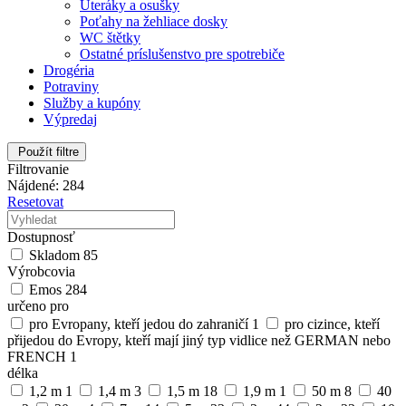
Uteráky a osušky
Poťahy na žehliace dosky
WC štětky
Ostatné príslušenstvo pre spotrebiče
Drogéria
Potraviny
Služby a kupóny
Výpredaj
Použít filtre
Filtrovanie
Nájdené: 284
Resetovat
Dostupnosť
Skladom
85
Výrobcovia
Emos
284
určeno pro
pro Evropany, kteří jedou do zahraničí
1
pro cizince, kteří
přijedou do Evropy, kteří mají jiný typ vidlice než GERMAN nebo
FRENCH
1
délka
1,2 m
1
1,4 m
3
1,5 m
18
1,9 m
1
50 m
8
40