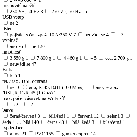
jmenovité napětí
230 V~, 50 Hz
3
250 V~, 50 Hz
15
USB vstup
ne
2
jištení
pojistka s čas. zpož. 10 A/250 V
7
neuvádí se
4
–
7
vypínač
ano
76
ne
120
hmotnosť
3 550 g
1
7 800 g
1
4 460 g
1
–
5
cca. 2 700 g
1
neuvádí se
47
Farba
bílá
1
tel. / fax / DSL ochrana
ne
16
ano, RJ45, RJ11 (100 Mb/s)
1
ano, tel./fax
/DSL,RJ11/RJ45 (1 Gb/s)
1
max. počet zásuvek na Wi-Fi síť
15
2
–
2
barva
černá/červená
3
bílá/šedá
1
červená
12
zelená
3
šedá
4
bílá
140
černá
48
bílá, šedá
3
bílá/černá
1
typ izolace
guma
21
PVC
155
guma/neopren
14