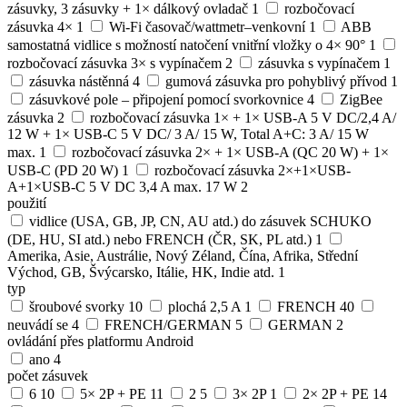
zásuvky, 3 zásuvky + 1× dálkový ovladač
1
rozbočovací
zásuvka 4×
1
Wi-Fi časovač/wattmetr–venkovní
1
ABB
samostatná vidlice s možností natočení vnitřní vložky o 4× 90°
1
rozbočovací zásuvka 3× s vypínačem
2
zásuvka s vypínačem
1
zásuvka nástěnná
4
gumová zásuvka pro pohyblivý přívod
1
zásuvkové pole – připojení pomocí svorkovnice
4
ZigBee
zásuvka
2
rozbočovací zásuvka 1× + 1× USB-A 5 V DC/2,4 A/
12 W + 1× USB-C 5 V DC/ 3 A/ 15 W, Total A+C: 3 A/ 15 W
max.
1
rozbočovací zásuvka 2× + 1× USB-A (QC 20 W) + 1×
USB-C (PD 20 W)
1
rozbočovací zásuvka 2×+1×USB-
A+1×USB-C 5 V DC 3,4 A max. 17 W
2
použití
vidlice (USA, GB, JP, CN, AU atd.) do zásuvek SCHUKO
(DE, HU, SI atd.) nebo FRENCH (ČR, SK, PL atd.)
1
Amerika, Asie, Austrálie, Nový Zéland, Čína, Afrika, Střední
Východ, GB, Švýcarsko, Itálie, HK, Indie atd.
1
typ
šroubové svorky
10
plochá 2,5 A
1
FRENCH
40
neuvádí se
4
FRENCH/GERMAN
5
GERMAN
2
ovládání přes platformu Android
ano
4
počet zásuvek
6
10
5× 2P + PE
11
2
5
3× 2P
1
2× 2P + PE
14