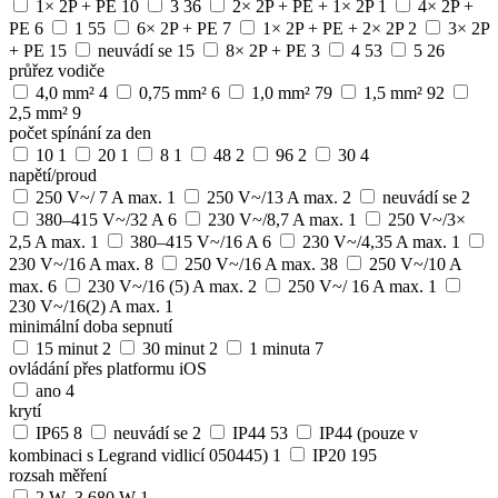
1× 2P + PE
10
3
36
2× 2P + PE + 1× 2P
1
4× 2P +
PE
6
1
55
6× 2P + PE
7
1× 2P + PE + 2× 2P
2
3× 2P
+ PE
15
neuvádí se
15
8× 2P + PE
3
4
53
5
26
průřez vodiče
4,0 mm²
4
0,75 mm²
6
1,0 mm²
79
1,5 mm²
92
2,5 mm²
9
počet spínání za den
10
1
20
1
8
1
48
2
96
2
30
4
napětí/proud
250 V~/ 7 A max.
1
250 V~/13 A max.
2
neuvádí se
2
380–415 V~/32 A
6
230 V~/8,7 A max.
1
250 V~/3×
2,5 A max.
1
380–415 V~/16 A
6
230 V~/4,35 A max.
1
230 V~/16 A max.
8
250 V~/16 A max.
38
250 V~/10 A
max.
6
230 V~/16 (5) A max.
2
250 V~/ 16 A max.
1
230 V~/16(2) A max.
1
minimální doba sepnutí
15 minut
2
30 minut
2
1 minuta
7
ovládání přes platformu iOS
ano
4
krytí
IP65
8
neuvádí se
2
IP44
53
IP44 (pouze v
kombinaci s Legrand vidlicí 050445)
1
IP20
195
rozsah měření
2 W–3 680 W
1