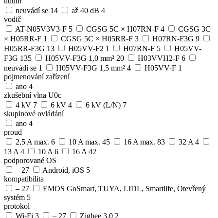
útlum
neuvádí se
14
až 40 dB
4
vodič
AT-N05V3V3-F
5
CGSG 5C × H07RN-F
4
CGSG 3C
× H05RR-F
1
CGSG 5C × H05RR-F
3
H07RN-F3G
9
H05RR-F3G
13
H05VV-F2
1
H07RN-F
5
H05VV-
F3G
135
H05VV-F3G 1,0 mm²
20
H03VVH2-F
6
neuvádí se
1
H05VV-F3G 1,5 mm²
4
H05VV-F
1
pojmenování zařízení
ano
4
zkušební vlna U0c
4 kV
7
6 kV
4
6 kV (L/N)
7
skupinové ovládání
ano
4
proud
2,5 A max.
6
10 A max.
45
16 A max.
83
32 A
4
13 A
4
10 A
6
16 A
42
podporované OS
–
27
Android, iOS
5
kompatibilita
–
27
EMOS GoSmart, TUYA, LIDL, Smartlife, Otevřený
systém
5
protokol
Wi-Fi
3
–
27
Zigbee 3.0
2