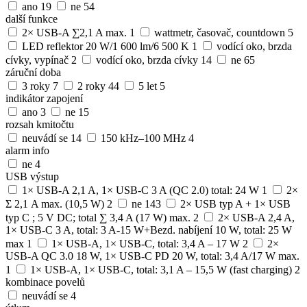
ano
19
ne
54
další funkce
2× USB-A ∑2,1 A max.
1
wattmetr, časovač, countdown
5
LED reflektor 20 W/1 600 lm/6 500 K
1
vodící oko, brzda
cívky, vypínač
2
vodící oko, brzda cívky
14
ne
65
záruční doba
3 roky
7
2 roky
44
5 let
5
indikátor zapojení
ano
3
ne
15
rozsah kmitočtu
neuvádí se
14
150 kHz–100 MHz
4
alarm info
ne
4
USB výstup
1× USB-A 2,1 A, 1× USB-C 3 A (QC 2.0) total: 24 W
1
2×
Σ 2,1 A max. (10,5 W)
2
ne
143
2× USB typ A + 1× USB
typ C ; 5 V DC; total ∑ 3,4 A (17 W) max.
2
2× USB-A 2,4 A,
1× USB-C 3 A, total: 3 A-15 W+Bezd. nabíjení 10 W, total: 25 W
max
1
1× USB-A, 1× USB-C, total: 3,4 A – 17 W
2
2×
USB-A QC 3.0 18 W, 1× USB-C PD 20 W, total: 3,4 A/17 W max.
1
1× USB-A, 1× USB-C, total: 3,1 A – 15,5 W (fast charging)
2
kombinace povelů
neuvádí se
4