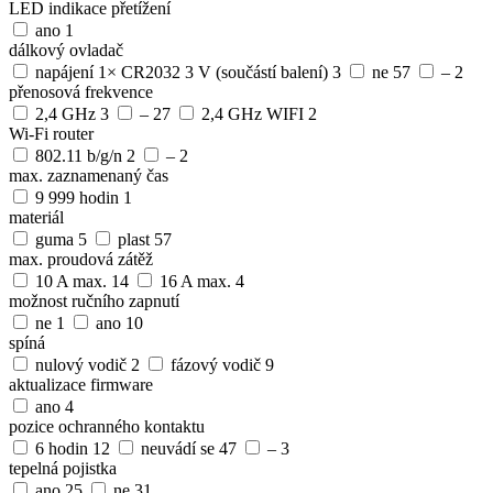
LED indikace přetížení
ano
1
dálkový ovladač
napájení 1× CR2032 3 V (součástí balení)
3
ne
57
–
2
přenosová frekvence
2,4 GHz
3
–
27
2,4 GHz WIFI
2
Wi-Fi router
802.11 b/g/n
2
–
2
max. zaznamenaný čas
9 999 hodin
1
materiál
guma
5
plast
57
max. proudová zátěž
10 A max.
14
16 A max.
4
možnost ručního zapnutí
ne
1
ano
10
spíná
nulový vodič
2
fázový vodič
9
aktualizace firmware
ano
4
pozice ochranného kontaktu
6 hodin
12
neuvádí se
47
–
3
tepelná pojistka
ano
25
ne
31