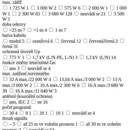
max. zátěž
1 725 W
1
3 000 W
2
575 W
6
2 000 W
1
1 000
W
1
2 300 W
65
3 680 W
128
neuvádí se
21
3 500
W
1
doba odezvy
<25 ns
7
<1 ns
4
1 ns
7
barva kabelu
modrá
5
oranžová
6
červená
12
červená/černá
2
černá
31
ochranná úroveň Up
775 V
1
1,7 kV (L/N-PE, L-N)
3
1,3 kV (L/N)
14
funkce změny letní/zimní čas
ano
3
neuvádí se
4
max. zatížení rozvinutého
32 A max./22 000 W
4
13,04 A max./3 000 W
2
13 A
max./3 000 W
2
10 A max./2 300 W
6
16 A max./3 680 W
39
16 A max./11 040 W
3
anténní (koaxiální ochrana)
ano, IEC
2
ne
16
počet programů
30
4
8
1
20
1
10
1
neuvádí se
4
dosah signálu
–
5
až 25 m ve volném prostoru
1
až 30 m ve volném
prostoru
2
neuvádí se
54