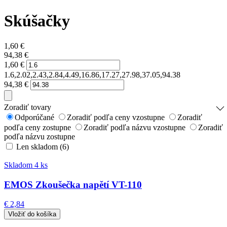
Skúšačky
1,60
€
94,38
€
1,60
€
1.6,2.02,2.43,2.84,4.49,16.86,17.27,27.98,37.05,94.38
94,38
€
Zoradiť tovary
Odporúčané
Zoradiť podľa ceny vzostupne
Zoradiť
podľa ceny zostupne
Zoradiť podľa názvu vzostupne
Zoradiť
podľa názvu zostupne
Len skladom (6)
Skladom 4 ks
EMOS Zkoušečka napětí VT-110
€ 2,84