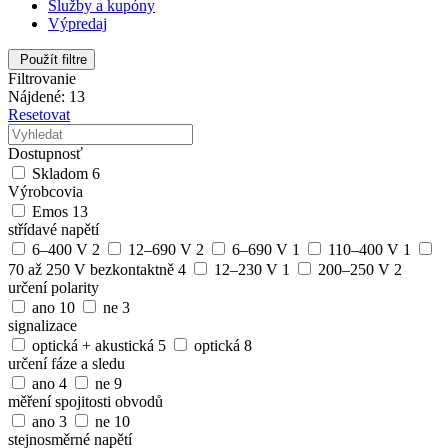
Služby a kupóny
Výpredaj
Použít filtre
Filtrovanie
Nájdené: 13
Resetovat
Dostupnosť
Skladom
6
Výrobcovia
Emos
13
střídavé napětí
6–400 V
2
12–690 V
2
6–690 V
1
110–400 V
1
70 až 250 V bezkontaktně
4
12–230 V
1
200–250 V
2
určení polarity
ano
10
ne
3
signalizace
optická + akustická
5
optická
8
určení fáze a sledu
ano
4
ne
9
měření spojitosti obvodů
ano
3
ne
10
stejnosměrné napětí