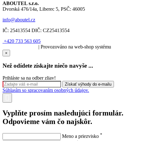
ABOUTEL s.r.o.
Dvorská 476/14a, Liberec 5, PSČ: 46005
info@aboutel.cz
IČ:
25413554
DIČ:
CZ25413554
+420 733 563 605
SOLARIS.media
| Provozováno na web-shop systému
×
Než odídete získajte niečo navyše ...
Prihláste sa na odber zliav!
Súhlasím so spracovaním osobných údajov.
Vyplňte prosím nasledujúci formulár.
Odpovieme vám čo najskôr.
*
Meno a priezvisko