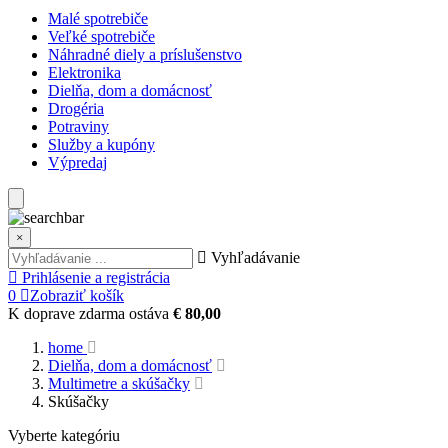
Malé spotrebiče
Veľké spotrebiče
Náhradné diely a príslušenstvo
Elektronika
Dielňa, dom a domácnosť
Drogéria
Potraviny
Služby a kupóny
Výpredaj
×
Vyhľadávanie
Prihlásenie a registrácia
0
Zobraziť košík
K doprave zdarma ostáva
€ 80,00
home
Dielňa, dom a domácnosť
Multimetre a skúšačky
Skúšačky
Vyberte kategóriu