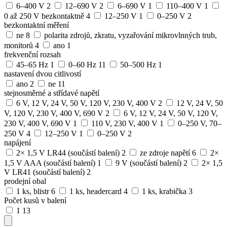
6–400 V
2
12–690 V
2
6–690 V
1
110–400 V
1
0 až 250 V bezkontaktně
4
12–250 V
1
0–250 V
2
bezkontaktní měření
ne
8
polarita zdrojů, zkratu, vyzařování mikrovlnných trub,
monitorů
4
ano
1
frekvenční rozsah
45–65 Hz
1
0–60 Hz
11
50–500 Hz
1
nastavení dvou citlivostí
ano
2
ne
11
stejnosměrné a střídavé napětí
6 V, 12 V, 24 V, 50 V, 120 V, 230 V, 400 V
2
12 V, 24 V, 50
V, 120 V, 230 V, 400 V, 690 V
2
6 V, 12 V, 24 V, 50 V, 120 V,
230 V, 400 V, 690 V
1
110 V, 230 V, 400 V
1
0–250 V, 70–
250 V
4
12–250 V
1
0–250 V
2
napájení
2× 1,5 V LR44 (součástí balení)
2
ze zdroje napětí
6
2×
1,5 V AAA (součástí balení)
1
9 V (součástí balení)
2
2× 1,5
V LR41 (součástí balení)
2
prodejní obal
1 ks, blistr
6
1 ks, headercard
4
1 ks, krabička
3
Počet kusů v balení
1
13