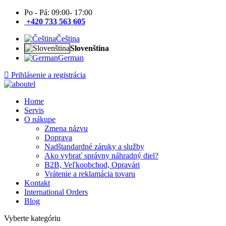
Po - Pá: 09:00- 17:00
+420 733 563 605
Čeština
Slovenština
German
Prihlásenie a registrácia
Home
Servis
O nákupe
Zmena názvu
Doprava
Nadštandardné záruky a služby
Ako vybrať správny náhradný diel?
B2B, Veľkoobchod, Opravári
Vrátenie a reklamácia tovaru
Kontakt
International Orders
Blog
Vyberte kategóriu