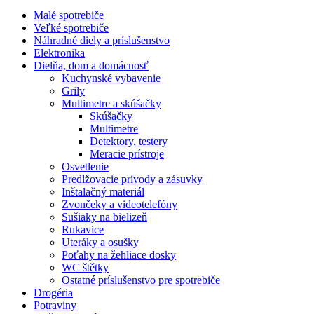
Malé spotrebiče
Veľké spotrebiče
Náhradné diely a príslušenstvo
Elektronika
Dielňa, dom a domácnosť
Kuchynské vybavenie
Grily
Multimetre a skúšačky
Skúšačky
Multimetre
Detektory, testery
Meracie prístroje
Osvetlenie
Predlžovacie prívody a zásuvky
Inštalačný materiál
Zvončeky a videotelefóny
Sušiaky na bielizeň
Rukavice
Uteráky a osušky
Poťahy na žehliace dosky
WC štětky
Ostatné príslušenstvo pre spotrebiče
Drogéria
Potraviny