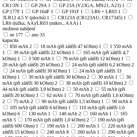
CR1/3N
1
GP 29A
1
GP 23A (V23GA, MN21, A23)
1
GP 177F
1
GP 164F
1
GP 191F
1
LR6 + LR03
1
3LR12 4,5 V (plochá)
1
CR123A (CR123AU, CR17345)
1
LR6 (tužka, AA)/LR03 (mikro., AAA)
1
možnost nabíjení
ne
177
ano
33
kapacita
850 mAh
2
18 mAh (při zátěži 47 kOhm)
1
1 550 mAh
1
39 mAh (při zátěži 22 kOhm)
1
165 mAh (při zátěži 4,7
kOhm)
1
3 500 mAh
1
79 mAh (při zátěži 12 kOhm)
1
20 mAh (při zátěži 20 kOhm)
2
24 mAh (při zátěži 6,2 kOhm)
2
24 mAh (při zátěži 30 kOhm)
1
24 mAh (při zátěži 33
kOhm)
1
30 mAh (při zátěži 30 kOhm)
2
30 mAh
1
36
mAh (při zátěži 30 kOhm)
2
38 mAh (při zátěži 10 kOhm)
2
44 mAh (při zátěži 3,9 kOhm)
2
50 mAh
2
55 mAh (při
zátěži 20 kOhm)
3
62 mAh
1
70 mAh (při zátěži 1,6 kOhm)
2
75 mAh
2
90 mAh (při zátěži 1,5 kOhm)
1
90 mAh
4
105 mAh (při zátěži 6 kOhm)
1
110 mAh (při zátěži 1,6
kOhm)
6
130 mAh
1
140 mAh
2
160 mAh
1
165
mAh
5
170 mAh (při zátěži 1,0 kOhm)
2
190 mAh (při
zátěži 600 Ohm)
1
190 mAh
1
200 mAh
1
220 mAh (při
zátěži 15 kOhm)
1
240 mAh
8
260 mAh
1
290 mAh (při