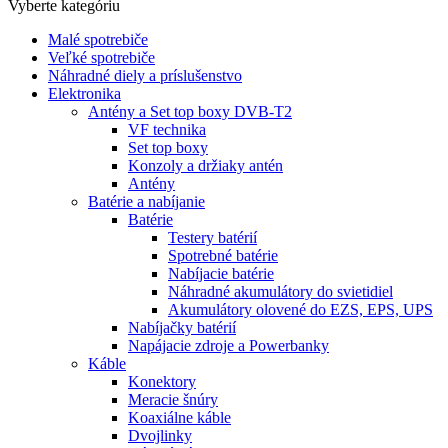
Vyberte kategóriu
Malé spotrebiče
Veľké spotrebiče
Náhradné diely a príslušenstvo
Elektronika
Antény a Set top boxy DVB-T2
VF technika
Set top boxy
Konzoly a držiaky antén
Antény
Batérie a nabíjanie
Batérie
Testery batérií
Spotrebné batérie
Nabíjacie batérie
Náhradné akumulátory do svietidiel
Akumulátory olovené do EZS, EPS, UPS
Nabíjačky batérií
Napájacie zdroje a Powerbanky
Káble
Konektory
Meracie šnúry
Koaxiálne káble
Dvojlinky