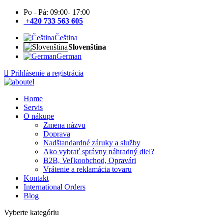
Po - Pá: 09:00- 17:00
+420 733 563 605
Čeština
Slovenština
German
Prihlásenie a registrácia
Home
Servis
O nákupe
Zmena názvu
Doprava
Nadštandardné záruky a služby
Ako vybrať správny náhradný diel?
B2B, Veľkoobchod, Opravári
Vrátenie a reklamácia tovaru
Kontakt
International Orders
Blog
Vyberte kategóriu