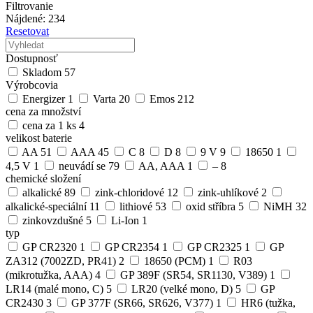
Filtrovanie
Nájdené: 234
Resetovat
Dostupnosť
Skladom
57
Výrobcovia
Energizer
1
Varta
20
Emos
212
cena za množství
cena za 1 ks
4
velikost baterie
AA
51
AAA
45
C
8
D
8
9 V
9
18650
1
4,5 V
1
neuvádí se
79
AA, AAA
1
–
8
chemické složení
alkalické
89
zink-chloridové
12
zink-uhlíkové
2
alkalické-speciální
11
lithiové
53
oxid stříbra
5
NiMH
32
zinkovzdušné
5
Li-Ion
1
typ
GP CR2320
1
GP CR2354
1
GP CR2325
1
GP
ZA312 (7002ZD, PR41)
2
18650 (PCM)
1
R03
(mikrotužka, AAA)
4
GP 389F (SR54, SR1130, V389)
1
LR14 (malé mono, C)
5
LR20 (velké mono, D)
5
GP
CR2430
3
GP 377F (SR66, SR626, V377)
1
HR6 (tužka,