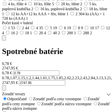
4 ks, fólie
4
10 ks, fólie
5
20 ks, blistr
2
5 ks,
papírová krabička
2
16 ks, papírová krabička
2
18 ks, blistr
1
12 ks AA+12 ks AAA + fén, blistr
1
2 304 ks (AA) + 1
728 ks (AAA)
1
Počet kusů v balení
1
53
2
44
4
35
5
19
6
19
8
9
10
17
12
4
16
2
18
1
20
4
40
2
200
1
288
2
Spotrebné batérie
0,78
€
2747,95
€
0,78
€
0.78,1.07,1.15,1.2,1.44,1.61,1.75,1.85,2.02,2.23,2.43,2.84,3.13,3.2
2747,95
€
Zoradiť tovary
Odporúčané
Zoradiť podľa ceny vzostupne
Zoradiť
podľa ceny zostupne
Zoradiť podľa názvu vzostupne
Zoradiť
podľa názvu zostupne