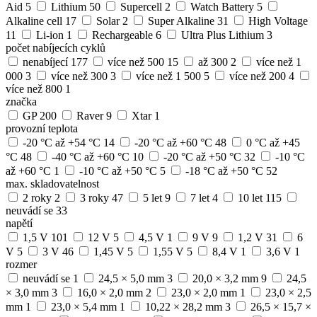
Aid
5
Lithium
50
Supercell
2
Watch Battery
5
Alkaline cell
17
Solar
2
Super Alkaline
31
High Voltage
11
Li-ion
1
Rechargeable
6
Ultra Plus Lithium
3
počet nabíjecích cyklů
nenabíjecí
177
více než 500
15
až 300
2
více než 1
000
3
více než 300
3
více než 1 500
5
více než 200
4
více než 800
1
značka
GP
200
Raver
9
Xtar
1
provozní teplota
-20 °C až +54 °C
14
-20 °C až +60 °C
48
0 °C až +45
°C
48
-40 °C až +60 °C
10
-20 °C až +50 °C
32
-10 °C
až +60 °C
1
-10 °C až +50 °C
5
-18 °C až +50 °C
52
max. skladovatelnost
2 roky
2
3 roky
47
5 let
9
7 let
4
10 let
115
neuvádí se
33
napětí
1,5 V
101
12 V
5
4,5 V
1
9 V
9
1,2 V
31
6
V
5
3 V
46
1,45 V
5
1,55 V
5
8,4 V
1
3,6 V
1
rozmer
neuvádí se
1
24,5 × 5,0 mm
3
20,0 × 3,2 mm
9
24,5
× 3,0 mm
3
16,0 × 2,0 mm
2
23,0 × 2,0 mm
1
23,0 × 2,5
mm
1
23,0 × 5,4 mm
1
10,22 × 28,2 mm
3
26,5 × 15,7 ×