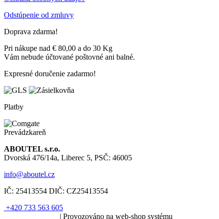
Odstúpenie od zmluvy
Doprava zdarma!
Pri nákupe nad € 80,00 a do 30 Kg
Vám nebude účtované poštovné ani balné.
Expresné doručenie zadarmo!
Platby
Prevádzkareň
ABOUTEL s.r.o.
Dvorská 476/14a, Liberec 5, PSČ: 46005
info@aboutel.cz
IČ:
25413554
DIČ:
CZ25413554
+420 733 563 605
SOLARIS.media
| Provozováno na web-shop systému