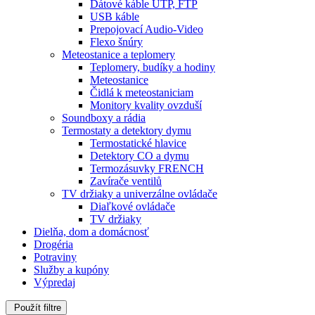
Dátové káble UTP, FTP
USB káble
Prepojovací Audio-Video
Flexo šnúry
Meteostanice a teplomery
Teplomery, budíky a hodiny
Meteostanice
Čidlá k meteostaniciam
Monitory kvality ovzduší
Soundboxy a rádia
Termostaty a detektory dymu
Termostatické hlavice
Detektory CO a dymu
Termozásuvky FRENCH
Zavírače ventilů
TV držiaky a univerzálne ovládače
Diaľkové ovládače
TV držiaky
Dielňa, dom a domácnosť
Drogéria
Potraviny
Služby a kupóny
Výpredaj
Použít filtre