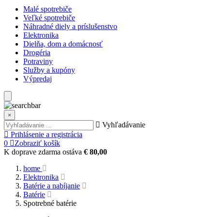
Malé spotrebiče
Veľké spotrebiče
Náhradné diely a príslušenstvo
Elektronika
Dielňa, dom a domácnosť
Drogéria
Potraviny
Služby a kupóny
Výpredaj
×
Vyhľadávanie
Prihlásenie a registrácia
0
Zobraziť košík
K doprave zdarma ostáva
€ 80,00
home
Elektronika
Batérie a nabíjanie
Batérie
Spotrebné batérie