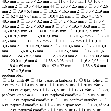
48,5 mm
1
12,5 × 2,5 mm
1
11,6 × 10,8 mm
1
16,0 ×
1,6 mm
2
10,5 × 44,5 mm
44
20,0 × 2,5 mm
5
6,8 × 2,6
mm
2
7,9 × 5,4 mm
1
10,22 × 16,5 mm
2
8,0 × 21,9 mm
2
62 × 22 × 67 mm
1
10,0 × 2,5 mm
1
26,5 × 17,5 ×
48,5 mm
8
16,0 × 3,2 mm
2
34,2 × 61,5 mm
8
17,0 ×
34,5 mm
2
26,2 × 50,0 mm
8
34,8 × 19,5 × 35,8 mm
1
14,5 × 50,5 mm
50
34 × 17 × 45 mm
1
6,8 × 2,15 mm
2
15,3 × 26,5 mm
1
5,8 × 3,6 mm
1
11,6 × 5,4 mm
7
8,3 ×
42,5 mm
1
11,6 × 4,2 mm
2
30,0 × 3,2 mm
1
11,6 ×
3,05 mm
2
8,0 × 28,2 mm
2
7,9 × 3,6 mm
5
23,0 × 3,0
mm
1
15,6 × 5,95 mm
1
13,0 × 25,2 mm
1
12,5 × 1,6
mm
2
24,5 × 7,7 mm
1
12,5 × 2,0 mm
2
12,0 × 30,2 mm
1
20,0 × 1,6 mm
4
11,56 × 3,05 mm
1
11,6 × 2,05 mm
1
18,4 × 69 mm
1
168 × 192 × 32 mm
1
11,56 × 5,4 mm
1
7,87 × 3,6 mm
1
prodejní obal
1 ks, blistr
40
4 ks, papírová krabička
18
8 ks, fólie
2
2 ks, fólie
8
4 ks, blistr
15
10 ks, blistr
8
20 ks, fólie
2
200 ks, display box
1
8 ks, blistr
3
12 ks, fólie
2
8 ks,
papírová krabička
4
10 ks, papírová krabička
4
5 ks, blistr
17
2 ks, papírová krabička
19
1 ks, papírová krabička
5
6 ks, papírová krabička
14
288 ks, display box
2
1 ks, fólie
4
12 ks, papírová krabička
2
2 ks, blistr
17
6 ks, blistr
5