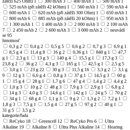
zátěži 625 Ohm)
1
300 mAh
3
400 mAh
1
500 mAh
1
525 mAh (při zátěži 42 kOhm)
1
560 mAh
1
590 mAh
4
600 mAh
1
620 mAh (při zátěži 300 Ohm)
1
650 mAh
1
800 mAh
6
885 mAh (při zátěži 20 kOhm)
1
950 mAh
3
1 300 mAh
1
1 400 mAh
3
2 000 mAh
3
2 100 mAh
7
2 450 mAh
2
2 600 mAh
3
3 000 mAh
2
neuvádí
se
95
hmotnosť
0,3 g
2
0,4 g
2
0,5 g
5
0,6 g
2
0,7 g
3
6,9 g
1
8,5 g
4
11,4 g
8
16 g
2
0,36 g
1
840 g
1
47,7
g
1
2,3 g
1
13 g
3
140 g
4
15,5 g
1
17,3 g
3
23,8 g
2
36 g
2
4,3 g
3
165 g
1
42,5 g
1
2,5 g
5
3,0 g
1
23 g
22
30 g
3
11,5 g
16
3,3 g
2
3,1 g
9
12 g
3
6,6 g
4
0,8 g
3
37 g
1
14,5 g
3
60 g
1
15 g
4
28 g
1
1,7 g
6
47 g
4
1,4 g
2
4,4 g
2
1,0 g
3
10 g
2
48 g
3
7,9 g
3
2,9 g
1
6,8 g
2
14 g
3
4,0 g
3
14,6 g
1
142 g
1
24 g
5
70 g
2
34 g
1
68 g
4
1,1 g
3
9 g
2
1,3 g
2
7,2 g
1
1,8 g
3
7,5 g
1
1,5 g
4
27 g
5
97 g
2
40 g
1
31 g
5
3,5 g
2
kategorie/řada
ReCyko
18
Greencell
12
ReCyko Pro
6
Ultra
Alkaline
19
Alkaline
8
Ultra Plus Alkaline
14
Hearing