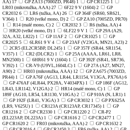
AA)
17
GP ZA13 (7000ZD, PR48)
1
GP CR1225
1
LR03 (mikrotužka, AAA)
27
6F22 9 V (1604)
2
GP
CR2032
6
LR6 (tužka, AA)
26
GP 364F (SR60, SR621,
V364)
1
R20 (velké mono, D)
2
GP ZA10 (7005ZD, PR70)
1
R14 (malé mono, C)
2
CR2032
3
R6 (tužka, AA)
4
HR20 (velké mono, D)
1
6LF22 9 V
1
GP 29A (A29,
32A, A32, L822)
1
GP 11AF
2
GP CR1025
1
GP
CR2025
5
6LR61 9 V
4
GP 23AF (V23GA, MN21, A23)
2
2CR5 (EL2CR5BP, DL245)
1
GP 357F (SR44, SR1154,
V357)
1
CR2 (DLCR2)
1
GP 25A (AAAA, LR61, LR8,
MN2500)
1
6HR61 9 V (1604)
1
GP 392F (SR41, SR736,
V392)
1
CR-V9 (U9VL,1604LC)
1
GP 27A (A27, MN27,
A90)
2
HR03 (mikrotužka, AAA)
12
GP ZA675 (7003ZD,
PR44)
1
GP A76F (AG13, LR44, LR1154, V13GA, PX76A)
6
GP 476AF (4LR44, PX28A, V4034PX)
1
GP 186F (AG12,
LR43, LR1142, V12GA)
2
HR14 (malé mono, C)
1
GP
189F (AG10, LR54, LR1130, V10GA)
2
GP 910A (N, LR1)
1
GP 192F (LR41, V3GA)
3
GP CR3032
1
GP PX625A
(LR9, V625U)
1
CR123A (CR123AP, CR17345)
1
GP
CR1216
2
GP CR2330
1
GP CR1220
2
CR-P2
(EL223AP, DL223A)
1
GP CR1616
2
GP CR2477
1
GP CR1620
2
FR03 (mikrotužka, AAA)
2
GP CR1632
2
GP CR2016
4
GP CR2450
3
FR6 (tužka, AA)
2
GP