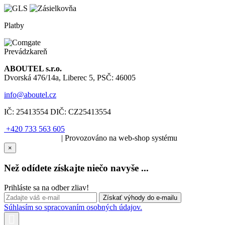
Platby
Prevádzkareň
ABOUTEL s.r.o.
Dvorská 476/14a, Liberec 5, PSČ: 46005
info@aboutel.cz
IČ:
25413554
DIČ:
CZ25413554
+420 733 563 605
SOLARIS.media
| Provozováno na web-shop systému
×
Než odídete získajte niečo navyše ...
Prihláste sa na odber zliav!
Súhlasím so spracovaním osobných údajov.