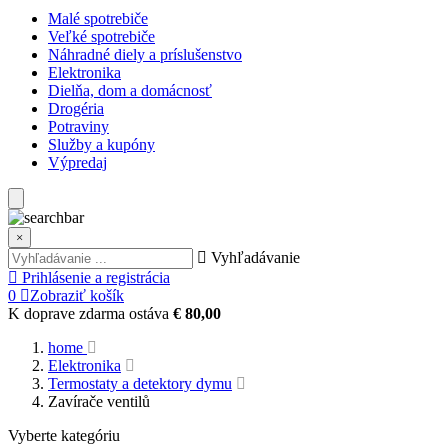
Malé spotrebiče
Veľké spotrebiče
Náhradné diely a príslušenstvo
Elektronika
Dielňa, dom a domácnosť
Drogéria
Potraviny
Služby a kupóny
Výpredaj
×
Vyhľadávanie
Prihlásenie a registrácia
0
Zobraziť košík
K doprave zdarma ostáva
€ 80,00
home
Elektronika
Termostaty a detektory dymu
Zavírače ventilů
Vyberte kategóriu