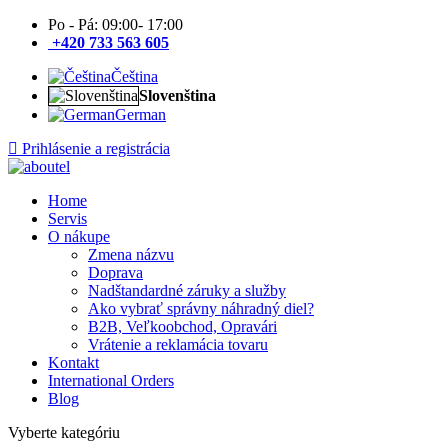
Po - Pá: 09:00- 17:00
+420 733 563 605
Čeština
Slovenština
German
Prihlásenie a registrácia
Home
Servis
O nákupe
Zmena názvu
Doprava
Nadštandardné záruky a služby
Ako vybrať správny náhradný diel?
B2B, Veľkoobchod, Opravári
Vrátenie a reklamácia tovaru
Kontakt
International Orders
Blog
Vyberte kategóriu