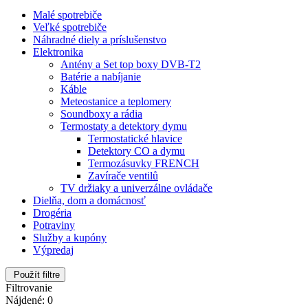
Malé spotrebiče
Veľké spotrebiče
Náhradné diely a príslušenstvo
Elektronika
Antény a Set top boxy DVB-T2
Batérie a nabíjanie
Káble
Meteostanice a teplomery
Soundboxy a rádia
Termostaty a detektory dymu
Termostatické hlavice
Detektory CO a dymu
Termozásuvky FRENCH
Zavírače ventilů
TV držiaky a univerzálne ovládače
Dielňa, dom a domácnosť
Drogéria
Potraviny
Služby a kupóny
Výpredaj
Použít filtre
Filtrovanie
Nájdené: 0