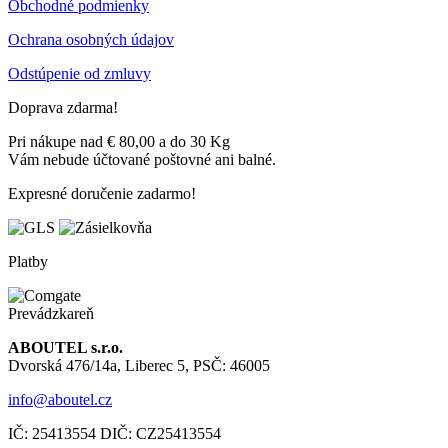
Obchodné podmienky
Ochrana osobných údajov
Odstúpenie od zmluvy
Doprava zdarma!
Pri nákupe nad € 80,00 a do 30 Kg
Vám nebude účtované poštovné ani balné.
Expresné doručenie zadarmo!
Platby
Prevádzkareň
ABOUTEL s.r.o.
Dvorská 476/14a, Liberec 5, PSČ: 46005
info@aboutel.cz
IČ:
25413554
DIČ:
CZ25413554