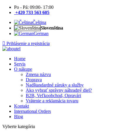
Po - Pá: 09:00- 17:00
+420 733 563 605
Čeština
Slovenština
German
Prihlásenie a registrácia
Home
Servis
O nákupe
Zmena názvu
Doprava
Nadštandardné záruky a služby
Ako vybrať správny náhradný diel?
B2B, Veľkoobchod, Opravári
Vrátenie a reklamácia tovaru
Kontakt
International Orders
Blog
Vyberte kategóriu