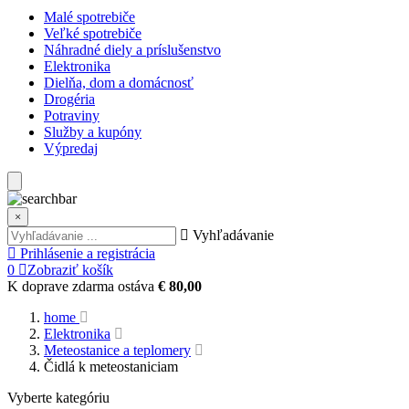
Malé spotrebiče
Veľké spotrebiče
Náhradné diely a príslušenstvo
Elektronika
Dielňa, dom a domácnosť
Drogéria
Potraviny
Služby a kupóny
Výpredaj
×
Vyhľadávanie
Prihlásenie a registrácia
0
Zobraziť košík
K doprave zdarma ostáva
€ 80,00
home
Elektronika
Meteostanice a teplomery
Čidlá k meteostaniciam
Vyberte kategóriu