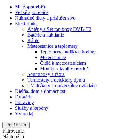
Malé spotrebiče
Veľké spotrebiče
Náhradné diely a príslušenstvo
Elektronika
Antény a Set top boxy DVB-T2
Batérie a nabíjanie
Káble
Meteostanice a teplomery
Teplomery, budíky a hodiny
Meteostanice
Čidlá k meteostaniciam
Monitory kvality ovzduší
Soundboxy a rádia
Termostaty a detektory dymu
TV držiaky a univerzálne ovládače
Dielňa, dom a domácnosť
Drogéria
Potraviny
Služby a kupóny
Výpredaj
Použít filtre
Filtrovanie
Nájdené: 6