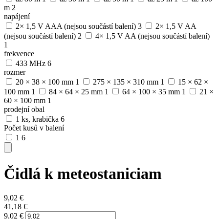
m
2
napájení
2× 1,5 V AAA (nejsou součástí balení)
3
2× 1,5 V AA
(nejsou součástí balení)
2
4× 1,5 V AA (nejsou součástí balení)
1
frekvence
433 MHz
6
rozmer
20 × 38 × 100 mm
1
275 × 135 × 310 mm
1
15 × 62 ×
100 mm
1
84 × 64 × 25 mm
1
64 × 100 × 35 mm
1
21 ×
60 × 100 mm
1
prodejní obal
1 ks, krabička
6
Počet kusů v balení
1
6
Čidlá k meteostaniciam
9,02
€
41,18
€
9,02
€