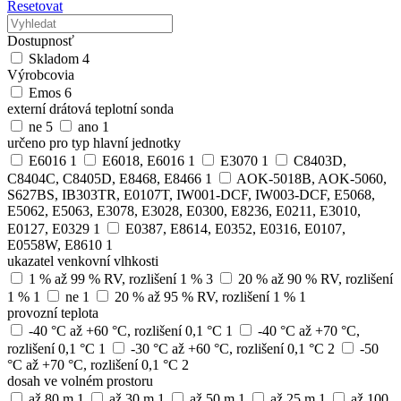
Resetovat
Dostupnosť
Skladom
4
Výrobcovia
Emos
6
externí drátová teplotní sonda
ne
5
ano
1
určeno pro typ hlavní jednotky
E6016
1
E6018, E6016
1
E3070
1
C8403D,
C8404C, C8405D, E8468, E8466
1
AOK-5018B, AOK-5060,
S627BS, IB303TR, E0107T, IW001-DCF, IW003-DCF, E5068,
E5062, E5063, E3078, E3028, E0300, E8236, E0211, E3010,
E0127, E0329
1
E0387, E8614, E0352, E0316, E0107,
E0558W, E8610
1
ukazatel venkovní vlhkosti
1 % až 99 % RV, rozlišení 1 %
3
20 % až 90 % RV, rozlišení
1 %
1
ne
1
20 % až 95 % RV, rozlišení 1 %
1
provozní teplota
-40 °C až +60 °C, rozlišení 0,1 °C
1
-40 °C až +70 °C,
rozlišení 0,1 °C
1
-30 °C až +60 °C, rozlišení 0,1 °C
2
-50
°C až +70 °C, rozlišení 0,1 °C
2
dosah ve volném prostoru
až 80 m
1
až 30 m
1
až 50 m
1
až 25 m
1
až 100