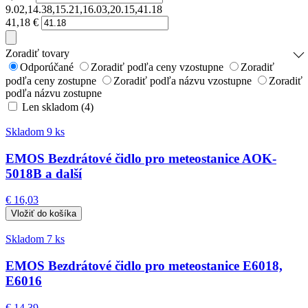
9.02,14.38,15.21,16.03,20.15,41.18
41,18
€
Zoradiť tovary
Odporúčané
Zoradiť podľa ceny vzostupne
Zoradiť
podľa ceny zostupne
Zoradiť podľa názvu vzostupne
Zoradiť
podľa názvu zostupne
Len skladom (4)
Skladom 9 ks
EMOS Bezdrátové čidlo pro meteostanice AOK-
5018B a další
€ 16,03
Skladom 7 ks
EMOS Bezdrátové čidlo pro meteostanice E6018,
E6016
€ 14,39