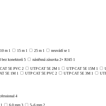
10 m
1
15 m
1
25 m
1
neuvádí se
1
l bez konektorů
5
nástěnná zásuvka 2× RJ45
1
 CAT 5E PVC
2
UTP CAT 5E 2M
1
UTP CAT 5E 15M
1
AT 5E 1M
1
UTP CAT 5E PVC
2
UTP CAT 5E 3M
1
UTP
ofessional
4
e
1
6,0 mm
3
5–6 mm
2