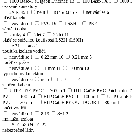
1000 Base-T (Gigabit Ethernet)
13
100 Base-TX
1
1000 B
osazené konektory
2× RJ45
1
ne
8
RJ45/RJ45
7
neuvádí se
6
plášť kabelu
neuvádí se
1
PVC
16
LSZH
1
PE
4
záruční doba
2 roky
4
5 let
7
25 let
11
plášť se sníženou kouřivostí LSZH (LS0H)
ne
21
ano
1
tloušťka izolace vodičů
neuvádí se
1
0,22 mm
16
0,21 mm
5
tloušťka pláště
neuvádí se
1
1,1 mm
11
1,0 mm
10
typ ochrany konektorů
neuvádí se
6
ne
5
litá
7
–
4
značení kabelu
UTP Cat5E PVC 1 – 305 m
1
UTP Cat5E PVC Patch cable
7
PVC 1 – 100 m
4
FTP Cat5E PVC 1 – 100 m
1
UTP Cat5E 
PVC 1 – 305 m
1
FTP Cat5E PE OUTDOOR 1 – 305 m
1
počet vodičů
neuvádí se
1
8
19
8+1
2
montážní teplota
+5 °C až +60 °C
22
nebezpečné látky