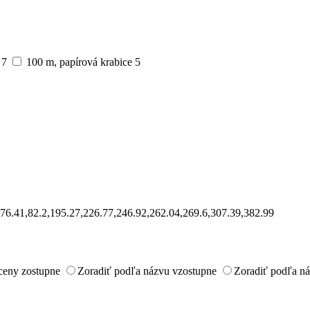
e
7
100 m, papírová krabice
5
5,76.41,82.2,195.27,226.77,246.92,262.04,269.6,307.39,382.99
ceny zostupne
Zoradiť podľa názvu vzostupne
Zoradiť podľa n