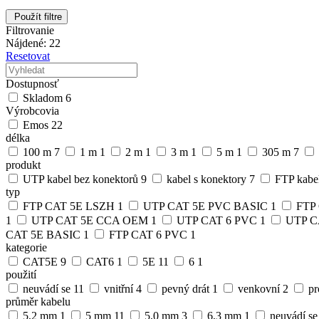
Použít filtre
Filtrovanie
Nájdené: 22
Resetovat
Dostupnosť
Skladom
6
Výrobcovia
Emos
22
délka
100 m
7
1 m
1
2 m
1
3 m
1
5 m
1
305 m
7
produkt
UTP kabel bez konektorů
9
kabel s konektory
7
FTP kabe
typ
FTP CAT 5E LSZH
1
UTP CAT 5E PVC BASIC
1
FTP
1
UTP CAT 5E CCA OEM
1
UTP CAT 6 PVC
1
UTP C
CAT 5E BASIC
1
FTP CAT 6 PVC
1
kategorie
CAT5E
9
CAT6
1
5E
11
6
1
použití
neuvádí se
11
vnitřní
4
pevný drát
1
venkovní
2
pr
průměr kabelu
5,2 mm
1
5 mm
11
5,0 mm
3
6,3 mm
1
neuvádí s