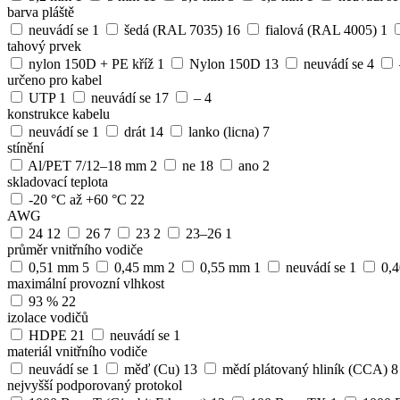
barva pláště
neuvádí se
1
šedá (RAL 7035)
16
fialová (RAL 4005)
1
tahový prvek
nylon 150D + PE kříž
1
Nylon 150D
13
neuvádí se
4
určeno pro kabel
UTP
1
neuvádí se
17
–
4
konstrukce kabelu
neuvádí se
1
drát
14
lanko (licna)
7
stínění
Al/PET 7/12–18 mm
2
ne
18
ano
2
skladovací teplota
-20 °C až +60 °C
22
AWG
24
12
26
7
23
2
23–26
1
průměr vnitřního vodiče
0,51 mm
5
0,45 mm
2
0,55 mm
1
neuvádí se
1
0,
maximální provozní vlhkost
93 %
22
izolace vodičů
HDPE
21
neuvádí se
1
materiál vnitřního vodiče
neuvádí se
1
měď (Cu)
13
mědí plátovaný hliník (CCA)
8
nejvyšší podporovaný protokol