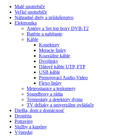
Malé spotrebiče
Veľké spotrebiče
Náhradné diely a príslušenstvo
Elektronika
Antény a Set top boxy DVB-T2
Batérie a nabíjanie
Káble
Konektory
Meracie šnúry
Koaxiálne káble
Dvojlinky
Dátové káble UTP, FTP
USB káble
Prepojovací Audio-Video
Flexo šnúry
Meteostanice a teplomery
Soundboxy a rádia
Termostaty a detektory dymu
TV držiaky a univerzálne ovládače
Dielňa, dom a domácnosť
Drogéria
Potraviny
Služby a kupóny
Výpredaj