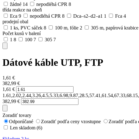
žádné
14
nepodléhá CPR
8
třída reakce na oheň
Eca
9
nepodléhá CPR
8
Dca–s2–d2–a1
1
Fca
4
prodejní obal
1 ks, PVC sáček
8
100 m, fólie
2
305 m, papírová krabic
Počet kusů v balení
1
8
100
7
305
7
Dátové káble UTP, FTP
1,61
€
382,99
€
1,61
€
1.61,2.02,2.44,3.26,4.5,5.33,6.98,9.87,28.5,57.41,61.54,67.33,68.1
382,99
€
Zoradiť tovary
Odporúčané
Zoradiť podľa ceny vzostupne
Zoradiť podľa 
Len skladom (6)
Skladom 2 ks