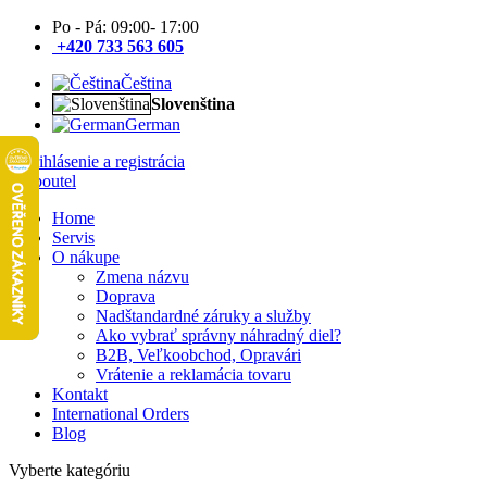
Po - Pá: 09:00- 17:00
+420 733 563 605
Čeština
Slovenština
German
Prihlásenie a registrácia
Home
Servis
O nákupe
Zmena názvu
Doprava
Nadštandardné záruky a služby
Ako vybrať správny náhradný diel?
B2B, Veľkoobchod, Opravári
Vrátenie a reklamácia tovaru
Kontakt
International Orders
Blog
Vyberte kategóriu