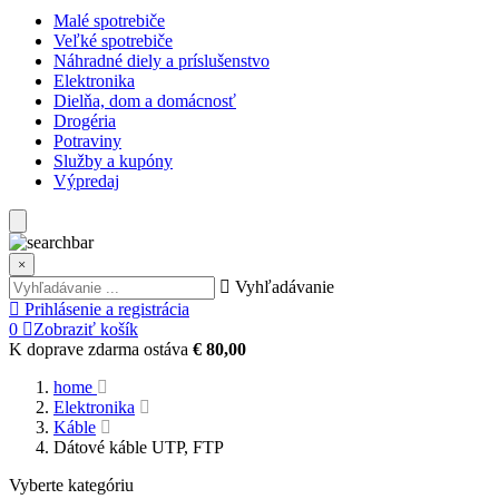
Malé spotrebiče
Veľké spotrebiče
Náhradné diely a príslušenstvo
Elektronika
Dielňa, dom a domácnosť
Drogéria
Potraviny
Služby a kupóny
Výpredaj
×
Vyhľadávanie
Prihlásenie a registrácia
0
Zobraziť košík
K doprave zdarma ostáva
€ 80,00
home
Elektronika
Káble
Dátové káble UTP, FTP
Vyberte kategóriu