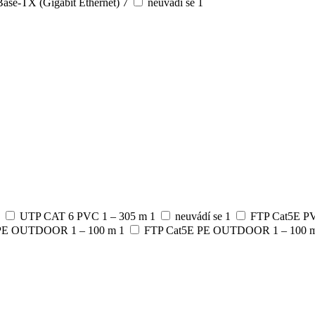
ase-TX (Gigabit Ethernet)
7
neuvádí se
1
UTP CAT 6 PVC 1 – 305 m
1
neuvádí se
1
FTP Cat5E P
PE OUTDOOR 1 – 100 m
1
FTP Cat5E PE OUTDOOR 1 – 100 