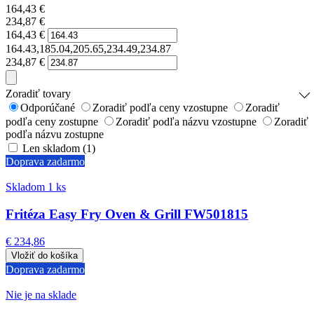
164,43
€
234,87
€
164,43
€
164.43,185.04,205.65,234.49,234.87
234,87
€
Zoradiť tovary
Odporúčané
Zoradiť podľa ceny vzostupne
Zoradiť
podľa ceny zostupne
Zoradiť podľa názvu vzostupne
Zoradiť
podľa názvu zostupne
Len skladom (1)
Doprava zadarmo
Skladom 1 ks
Fritéza Easy Fry Oven & Grill FW501815
€ 234,86
Doprava zadarmo
Nie je na sklade