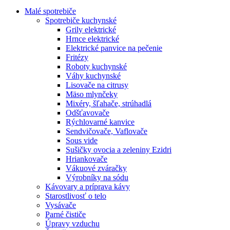
Malé spotrebiče
Spotrebiče kuchynské
Grily elektrické
Hrnce elektrické
Elektrické panvice na pečenie
Fritézy
Roboty kuchynské
Váhy kuchynské
Lisovače na citrusy
Mäso mlynčeky
Mixéry, šľahače, strúhadlá
Odšťavovače
Rýchlovarné kanvice
Sendvičovače, Vaflovače
Sous vide
Sušičky ovocia a zeleniny Ezidri
Hriankovače
Vákuové zváračky
Výrobníky na sódu
Kávovary a príprava kávy
Starostlivosť o telo
Vysávače
Parné čističe
Úpravy vzduchu