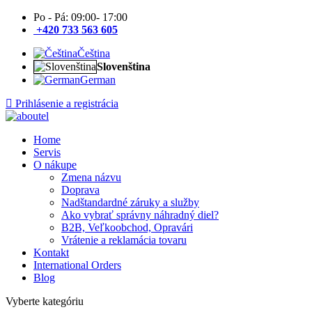
Po - Pá: 09:00- 17:00
+420 733 563 605
Čeština
Slovenština
German
Prihlásenie a registrácia
Home
Servis
O nákupe
Zmena názvu
Doprava
Nadštandardné záruky a služby
Ako vybrať správny náhradný diel?
B2B, Veľkoobchod, Opravári
Vrátenie a reklamácia tovaru
Kontakt
International Orders
Blog
Vyberte kategóriu