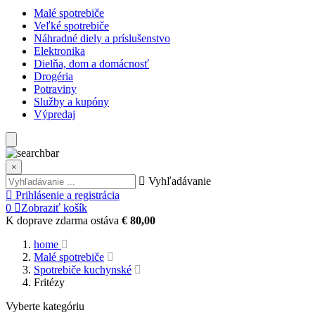
Malé spotrebiče
Veľké spotrebiče
Náhradné diely a príslušenstvo
Elektronika
Dielňa, dom a domácnosť
Drogéria
Potraviny
Služby a kupóny
Výpredaj
×
Vyhľadávanie
Prihlásenie a registrácia
0
Zobraziť košík
K doprave zdarma ostáva
€ 80,00
home
Malé spotrebiče
Spotrebiče kuchynské
Fritézy
Vyberte kategóriu