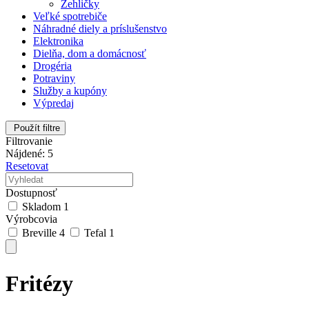
Žehličky
Veľké spotrebiče
Náhradné diely a príslušenstvo
Elektronika
Dielňa, dom a domácnosť
Drogéria
Potraviny
Služby a kupóny
Výpredaj
Použít filtre
Filtrovanie
Nájdené: 5
Resetovat
Dostupnosť
Skladom
1
Výrobcovia
Breville
4
Tefal
1
Fritézy