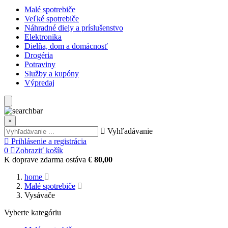
Malé spotrebiče
Veľké spotrebiče
Náhradné diely a príslušenstvo
Elektronika
Dielňa, dom a domácnosť
Drogéria
Potraviny
Služby a kupóny
Výpredaj
×
Vyhľadávanie
Prihlásenie a registrácia
0
Zobraziť košík
K doprave zdarma ostáva
€ 80,00
home
Malé spotrebiče
Vysávače
Vyberte kategóriu