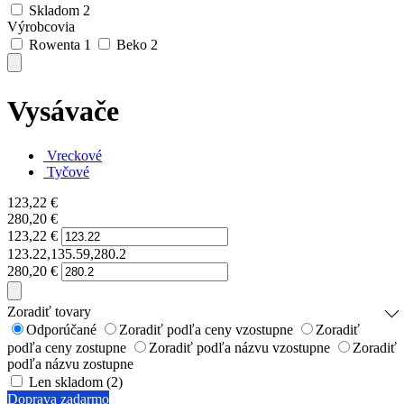
Skladom
2
Výrobcovia
Rowenta
1
Beko
2
Vysávače
Vreckové
Tyčové
123,22
€
280,20
€
123,22
€
123.22,135.59,280.2
280,20
€
Zoradiť tovary
Odporúčané
Zoradiť podľa ceny vzostupne
Zoradiť
podľa ceny zostupne
Zoradiť podľa názvu vzostupne
Zoradiť
podľa názvu zostupne
Len skladom (2)
Doprava zadarmo