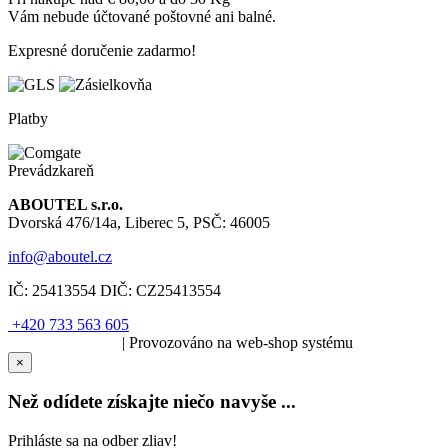
Vám nebude účtované poštovné ani balné.
Expresné doručenie zadarmo!
Platby
Prevádzkareň
ABOUTEL s.r.o.
Dvorská 476/14a, Liberec 5, PSČ: 46005
info@aboutel.cz
IČ:
25413554
DIČ:
CZ25413554
+420 733 563 605
SOLARIS.media
| Provozováno na web-shop systému
×
Než odídete získajte niečo navyše ...
Prihláste sa na odber zliav!