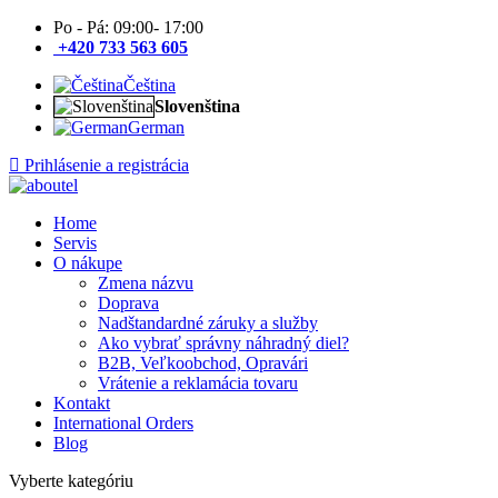
Po - Pá: 09:00- 17:00
+420 733 563 605
Čeština
Slovenština
German
Prihlásenie a registrácia
Home
Servis
O nákupe
Zmena názvu
Doprava
Nadštandardné záruky a služby
Ako vybrať správny náhradný diel?
B2B, Veľkoobchod, Opravári
Vrátenie a reklamácia tovaru
Kontakt
International Orders
Blog
Vyberte kategóriu