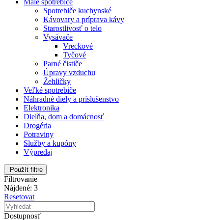
Malé spotrebiče
Spotrebiče kuchynské
Kávovary a príprava kávy
Starostlivosť o telo
Vysávače
Vreckové
Tyčové
Parné čističe
Úpravy vzduchu
Žehličky
Veľké spotrebiče
Náhradné diely a príslušenstvo
Elektronika
Dielňa, dom a domácnosť
Drogéria
Potraviny
Služby a kupóny
Výpredaj
Použít filtre
Filtrovanie
Nájdené: 3
Resetovat
Dostupnosť