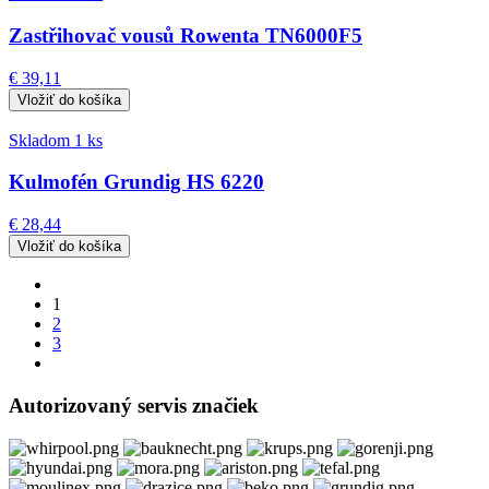
Zastřihovač vousů Rowenta TN6000F5
€ 39,11
Skladom 1 ks
Kulmofén Grundig HS 6220
€ 28,44
1
2
3
Autorizovaný servis značiek