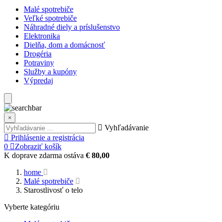
Malé spotrebiče
Veľké spotrebiče
Náhradné diely a príslušenstvo
Elektronika
Dielňa, dom a domácnosť
Drogéria
Potraviny
Služby a kupóny
Výpredaj
×
Vyhľadávanie
Prihlásenie a registrácia
0
Zobraziť košík
K doprave zdarma ostáva
€ 80,00
home
Malé spotrebiče
Starostlivosť o telo
Vyberte kategóriu