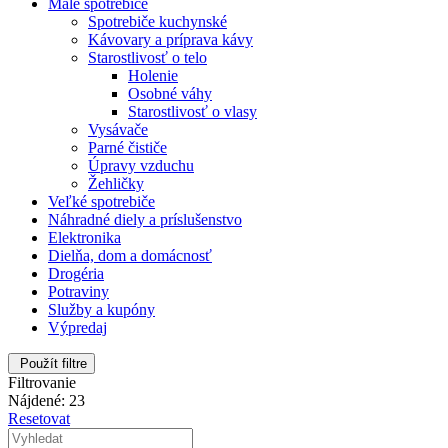
Malé spotrebiče
Spotrebiče kuchynské
Kávovary a príprava kávy
Starostlivosť o telo
Holenie
Osobné váhy
Starostlivosť o vlasy
Vysávače
Parné čističe
Úpravy vzduchu
Žehličky
Veľké spotrebiče
Náhradné diely a príslušenstvo
Elektronika
Dielňa, dom a domácnosť
Drogéria
Potraviny
Služby a kupóny
Výpredaj
Použít filtre
Filtrovanie
Nájdené: 23
Resetovat