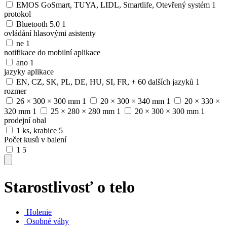
EMOS GoSmart, TUYA, LIDL, Smartlife, Otevřený systém
1
protokol
Bluetooth 5.0
1
ovládání hlasovými asistenty
ne
1
notifikace do mobilní aplikace
ano
1
jazyky aplikace
EN, CZ, SK, PL, DE, HU, SI, FR, + 60 dalších jazyků
1
rozmer
26 × 300 × 300 mm
1
20 × 300 × 340 mm
1
20 × 330 ×
320 mm
1
25 × 280 × 280 mm
1
20 × 300 × 300 mm
1
prodejní obal
1 ks, krabice
5
Počet kusů v balení
1
5
Starostlivosť o telo
Holenie
Osobné váhy