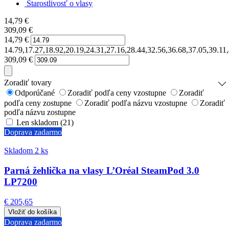
Starostlivosť o vlasy
14,79
€
309,09
€
14,79
€
14.79,17.27,18.92,20.19,24.31,27.16,28.44,32.56,36.68,37.05,39.11
309,09
€
Zoradiť tovary
Odporúčané
Zoradiť podľa ceny vzostupne
Zoradiť
podľa ceny zostupne
Zoradiť podľa názvu vzostupne
Zoradiť
podľa názvu zostupne
Len skladom (21)
Doprava zadarmo
Skladom 2 ks
Parná žehlička na vlasy L’Oréal SteamPod 3.0
LP7200
€ 205,65
Doprava zadarmo