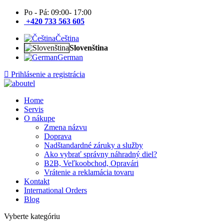
Po - Pá: 09:00- 17:00
+420 733 563 605
Čeština
Slovenština
German
Prihlásenie a registrácia
Home
Servis
O nákupe
Zmena názvu
Doprava
Nadštandardné záruky a služby
Ako vybrať správny náhradný diel?
B2B, Veľkoobchod, Opravári
Vrátenie a reklamácia tovaru
Kontakt
International Orders
Blog
Vyberte kategóriu