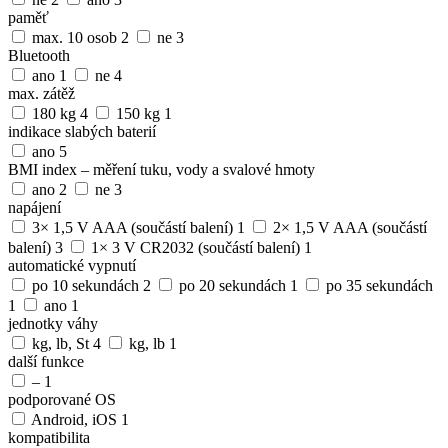
paměť
max. 10 osob
2
ne
3
Bluetooth
ano
1
ne
4
max. zátěž
180 kg
4
150 kg
1
indikace slabých baterií
ano
5
BMI index – měření tuku, vody a svalové hmoty
ano
2
ne
3
napájení
3× 1,5 V AAA (součástí balení)
1
2× 1,5 V AAA (součástí
balení)
3
1× 3 V CR2032 (součástí balení)
1
automatické vypnutí
po 10 sekundách
2
po 20 sekundách
1
po 35 sekundách
1
ano
1
jednotky váhy
kg, lb, St
4
kg, lb
1
další funkce
–
1
podporované OS
Android, iOS
1
kompatibilita