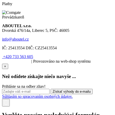
Platby
Prevádzkareň
ABOUTEL s.r.o.
Dvorská 476/14a, Liberec 5, PSČ: 46005
info@aboutel.cz
IČ:
25413554
DIČ:
CZ25413554
+420 733 563 605
SOLARIS.media
| Provozováno na web-shop systému
×
Než odídete získajte niečo navyše ...
Prihláste sa na odber zliav!
Súhlasím so spracovaním osobných údajov.
Vyplňte prosím nasledujúci formulár.