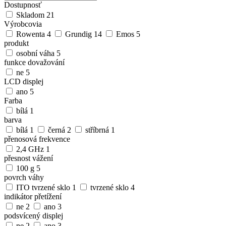
Dostupnosť
Skladom
21
Výrobcovia
Rowenta
4
Grundig
14
Emos
5
produkt
osobní váha
5
funkce dovažování
ne
5
LCD displej
ano
5
Farba
bílá
1
barva
bílá
1
černá
2
stříbrná
1
přenosová frekvence
2,4 GHz
1
přesnost vážení
100 g
5
povrch váhy
ITO tvrzené sklo
1
tvrzené sklo
4
indikátor přetížení
ne
2
ano
3
podsvícený displej
ne
2
ano
3