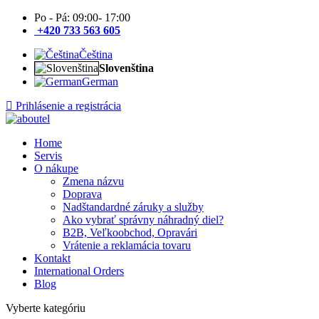
Po - Pá: 09:00- 17:00
+420 733 563 605
Čeština
Slovenština
German
Prihlásenie a registrácia
Home
Servis
O nákupe
Zmena názvu
Doprava
Nadštandardné záruky a služby
Ako vybrať správny náhradný diel?
B2B, Veľkoobchod, Opravári
Vrátenie a reklamácia tovaru
Kontakt
International Orders
Blog
Vyberte kategóriu