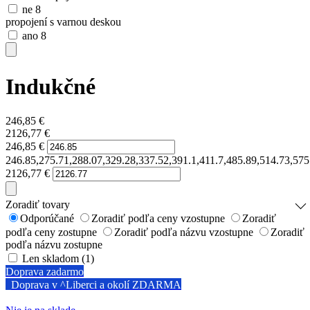
ne
8
propojení s varnou deskou
ano
8
Indukčné
246,85
€
2126,77
€
246,85
€
246.85,275.71,288.07,329.28,337.52,391.1,411.7,485.89,514.73,57
2126,77
€
Zoradiť tovary
Odporúčané
Zoradiť podľa ceny vzostupne
Zoradiť
podľa ceny zostupne
Zoradiť podľa názvu vzostupne
Zoradiť
podľa názvu zostupne
Len skladom (1)
Doprava zadarmo
Doprava v ^Liberci a okolí ZDARMA