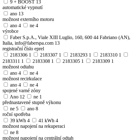
9 + BOOST
13
automatické vypnutí
ano
13
možnost externího motoru
ano
4
ne
4
výrobce
Faber S.p.A., Viale XIII Luglio, 160, 600 44 Fabriano (AN),
Italia, info@faberspa.com
13
registrační číslo eprel
2183306
1
2183307
1
2183293
1
2183310
1
2183311
1
2183308
1
2183305
1
2183309
1
možnost odtahu
ano
4
ne
4
možnost recirkulace
ano
4
ne
4
spojené varné zóny
Ano
12
ne
1
přednastavené stupně výkonu
ne
5
ano
8
roční spotřeba
39 kWh
4
41 kWh
4
možnost napojení na rekuperaci
ne
8
možnost napojení na centrální odtah