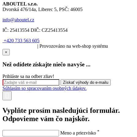
ABOUTEL s.r.o.
Dvorská 476/14a, Liberec 5, PSČ: 46005
info@aboutel.cz
IČ:
25413554
DIČ:
CZ25413554
+420 733 563 605
SOLARIS.media
| Provozováno na web-shop systému
×
Než odídete získajte niečo navyše ...
Prihláste sa na odber zliav!
Súhlasím so spracovaním osobných údajov.
Vyplňte prosím nasledujúci formulár.
Odpovieme vám čo najskôr.
*
Meno a priezvisko