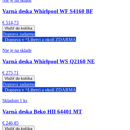
Nie je na sklade
Varná deska Whirlpool WF S4160 BF
€ 514,73
Doprava zadarmo
Doprava v ^Liberci a okolí ZDARMA
Nie je na sklade
Varná deska Whirlpool WS Q2160 NE
€ 275,71
Doprava zadarmo
Doprava v ^Liberci a okolí ZDARMA
Skladom 1 ks
Varná deska Beko HII 64401 MT
€ 246,85