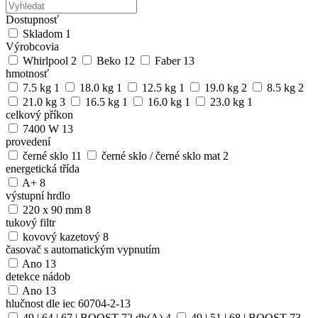
Dostupnosť
Skladom
1
Výrobcovia
Whirlpool
2
Beko
12
Faber
13
hmotnosť
7.5 kg
1
18.0 kg
1
12.5 kg
1
19.0 kg
2
8.5 kg
2
21.0 kg
3
16.5 kg
1
16.0 kg
1
23.0 kg
1
celkový příkon
7400 W
13
provedení
černé sklo
11
černé sklo / černé sklo mat
2
energetická třída
A+
8
výstupní hrdlo
220 x 90 mm
8
tukový filtr
kovový kazetový
8
časovač s automatickým vypnutím
Ano
13
detekce nádob
Ano
13
hlučnost dle iec 60704-2-13
49 | 64 | 67 | BOOST 72 db(A)
4
49 | 51 | 68 | BOOST 73