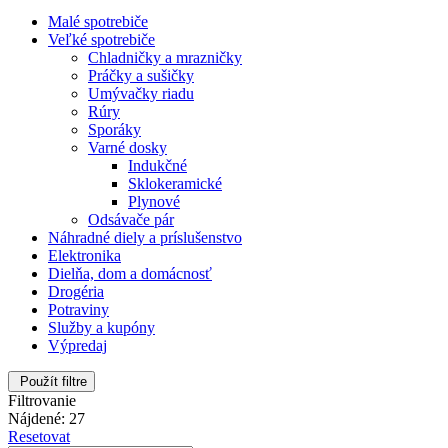
Malé spotrebiče
Veľké spotrebiče
Chladničky a mrazničky
Práčky a sušičky
Umývačky riadu
Rúry
Sporáky
Varné dosky
Indukčné
Sklokeramické
Plynové
Odsávače pár
Náhradné diely a príslušenstvo
Elektronika
Dielňa, dom a domácnosť
Drogéria
Potraviny
Služby a kupóny
Výpredaj
Použít filtre
Filtrovanie
Nájdené: 27
Resetovat