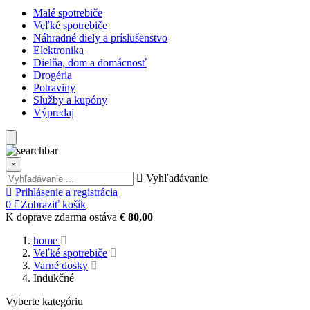
Malé spotrebiče
Veľké spotrebiče
Náhradné diely a príslušenstvo
Elektronika
Dielňa, dom a domácnosť
Drogéria
Potraviny
Služby a kupóny
Výpredaj
×
Vyhľadávanie
Prihlásenie a registrácia
0
Zobraziť košík
K doprave zdarma ostáva
€ 80,00
home
Veľké spotrebiče
Varné dosky
Indukčné
Vyberte kategóriu