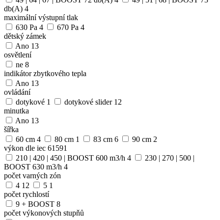
db(A)
4
maximální výstupní tlak
630 Pa
4
670 Pa
4
dětský zámek
Ano
13
osvětlení
ne
8
indikátor zbytkového tepla
Ano
13
ovládání
dotykové
1
dotykové slider
12
minutka
Ano
13
šířka
60 cm
4
80 cm
1
83 cm
6
90 cm
2
výkon dle iec 61591
210 | 420 | 450 | BOOST 600 m3/h
4
230 | 270 | 500 |
BOOST 630 m3/h
4
počet varných zón
4
12
5
1
počet rychlostí
9 + BOOST
8
počet výkonových stupňů