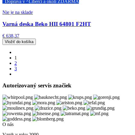
Doprava v ^Liberci a okolí ZDARMA
Nie je na sklade
Varná deska Beko HII 64801 F2HT
€ 638,37
1
2
3
Autorizovaný servis značiek
O nás
Vznik v roku 2000.