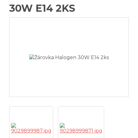
B2B, Veľkoobchod, Opravári
30W E14 2KS
Vrátenie a reklamácia tovaru